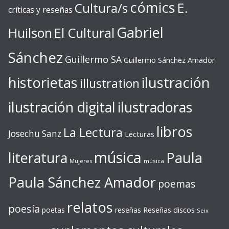
cómics
E.
Cultura/s
críticas y reseñas
Gabriel
Huilson
El Cultural
Sánchez
Guillermo SA
Guillermo Sánchez Amador
ilustración
historietas
illustration
ilustración digital
ilustradoras
libros
La Lectura
Josechu Sanz
Lecturas
música
literatura
Paula
Mujeres
música
Paula Sánchez Amador
poemas
relatos
poesía
Reseñas discos
poetas
reseñas
Seix