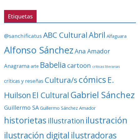
e
v
Etiquetas
í
d
ABC Cultural
Abril
@sanchificatus
Alfaguara
e
o
Alfonso Sánchez
Ana Amador
Babelia
cartoon
Anagrama
arte
críticas literarias
cómics
E.
Cultura/s
críticas y reseñas
Gabriel Sánchez
Huilson
El Cultural
Guillermo SA
Guillermo Sánchez Amador
ilustración
historietas
illustration
ilustración digital
ilustradoras