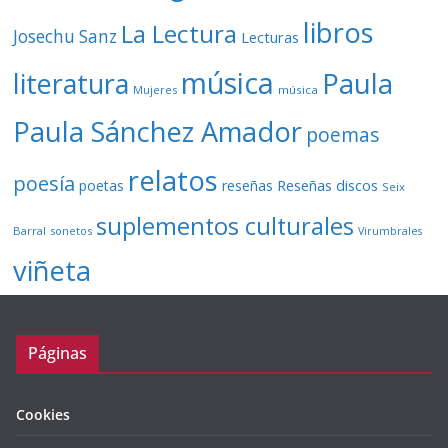
libros
La Lectura
Josechu Sanz
Lecturas
música
literatura
Paula
Mujeres
música
Paula Sánchez Amador
poemas
relatos
poesía
Reseñas discos
poetas
reseñas
Seix
suplementos culturales
Barral
sonetos
Virumbrales
viñeta
Páginas
Cookies