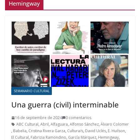
Hemingway
SEMANARIO CULTURAL
Una guerra (civil) interminable
16 de septiembre de 2024
0 comentarios
ABC Cultural
,
Abril
,
Alfaguara
,
Alfonso Sánchez
,
Álvaro Colomer
,
Babelia
,
Cristina Rivera Garza
,
Cultura/s
,
David Uclés
,
E. Huilson
,
El Cultural
,
Fabrizia Ramondino
,
García Márquez
,
Hemingway
,