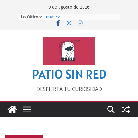
Saltar
9 de agosto de 2026
al
Lo último:
Lunática
contenido
Pero, hasta entonces…
Por los viejos tiempos
‘La broma infinita’ de recomendar
lecturas veraniegas
Otra del Mundial
PATIO SIN RED
DESPIERTA TU CURIOSIDAD