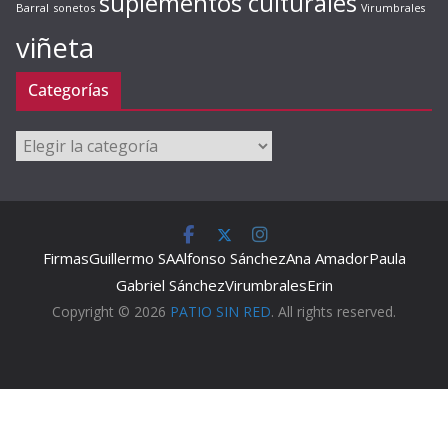
suplementos culturales
Barral
sonetos
Virumbrales
viñeta
Categorías
Categorías
Firmas
Guillermo SA
Alfonso Sánchez
Ana Amador
Paula
Gabriel Sánchez
Virumbrales
Erin
Copyright © 2026
PATIO SIN RED
. All rights reserved.