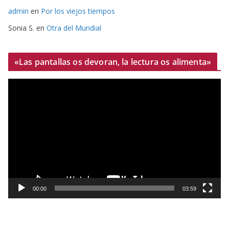
admin
en
Por los viejos tiempos
Sonia S.
en
Otra del Mundial
«Las pantallas os devoran, la lectura os alimenta»
R
e
p
r
o
d
u
c
t
00:00
03:59
o
r
d