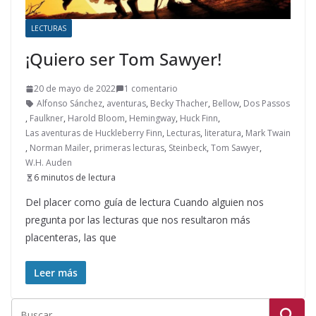
LECTURAS
¡Quiero ser Tom Sawyer!
20 de mayo de 2022
1 comentario
Alfonso Sánchez
,
aventuras
,
Becky Thacher
,
Bellow
,
Dos Passos
,
Faulkner
,
Harold Bloom
,
Hemingway
,
Huck Finn
,
Las aventuras de Huckleberry Finn
,
Lecturas
,
literatura
,
Mark Twain
,
Norman Mailer
,
primeras lecturas
,
Steinbeck
,
Tom Sawyer
,
W.H. Auden
6 minutos de lectura
Del placer como guía de lectura Cuando alguien nos
pregunta por las lecturas que nos resultaron más
placenteras, las que
Leer más