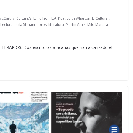
McCarthy
,
Cultura/s
,
E. Huilson
,
E.A. Poe
,
Edith Wharton
,
El Cultural
,
 Lectura
,
Leila Slimani
,
libros
,
literatura
,
Martin Amis
,
Milo Manara
,
ARIOS. Dos escritoras africanas que han alcanzado el