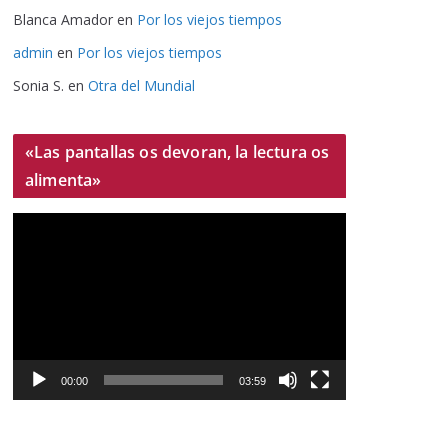
Blanca Amador
en
Por los viejos tiempos
admin
en
Por los viejos tiempos
Sonia S.
en
Otra del Mundial
«Las pantallas os devoran, la lectura os
alimenta»
R
e
p
r
o
d
u
00:00
03:59
c
t