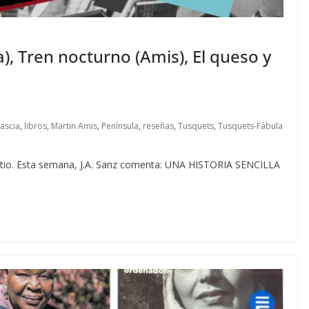
ia), Tren nocturno (Amis), El queso y
ascia
,
libros
,
Martin Amis
,
Península
,
reseñas
,
Tusquets
,
Tusquets-Fábula
atio. Esta semana, J.A. Sanz comenta: UNA HISTORIA SENCILLA