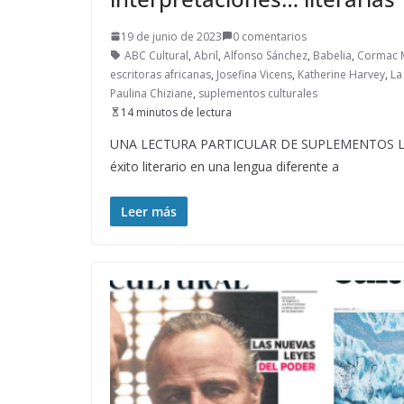
19 de junio de 2023
0 comentarios
ABC Cultural
,
Abril
,
Alfonso Sánchez
,
Babelia
,
Cormac 
escritoras africanas
,
Josefina Vicens
,
Katherine Harvey
,
La
Paulina Chiziane
,
suplementos culturales
14 minutos de lectura
UNA LECTURA PARTICULAR DE SUPLEMENTOS LITER
éxito literario en una lengua diferente a
Leer más