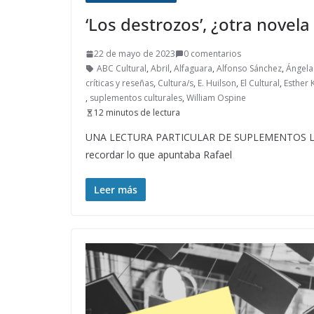
‘Los destrozos’, ¿otra novela
22 de mayo de 2023
0 comentarios
ABC Cultural
,
Abril
,
Alfaguara
,
Alfonso Sánchez
,
Ángela
críticas y reseñas
,
Cultura/s
,
E. Huilson
,
El Cultural
,
Esther 
,
suplementos culturales
,
William Ospine
12 minutos de lectura
UNA LECTURA PARTICULAR DE SUPLEMENTOS LITERA
recordar lo que apuntaba Rafael
Leer más