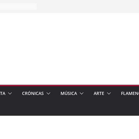
es…
pos
 de recomendar
ETA
CRÓNICAS
MÚSICA
ARTE
FLAMEN