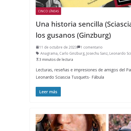
CINCO LÍNEAS
Una historia sencilla (Sciasc
los gusanos (Ginzburg)
11 de octubre de 2023
1 comentario
Anagrama
,
Carlo Ginzburg
,
Josechu Sanz
,
Leonardo Sci
3 minutos de lectura
Lecturas, reseñas e impresiones de amigos del P
Leonardo Sciascia Tusquets- Fábula
Leer más