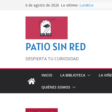
Saltar
Lo último:
Lunática
6 de agosto de 2026
al
Pero, hasta entonc
Por los viejos tiem
contenido
‘La broma infinita’
lecturas veraniegas
Otra del Mundial
PATIO SIN RED
DESPIERTA TU CURIOSIDAD
INICIO
LA BIBLIOTECA
LA VIÑ
QUIÉNES SOMOS