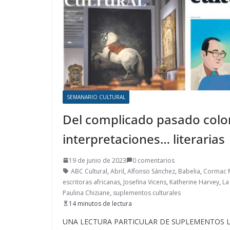
SEMANARIO CULTURAL
Del complicado pasado colon
interpretaciones… literarias
19 de junio de 2023
0 comentarios
ABC Cultural
,
Abril
,
Alfonso Sánchez
,
Babelia
,
Cormac 
escritoras africanas
,
Josefina Vicens
,
Katherine Harvey
,
La
Paulina Chiziane
,
suplementos culturales
14 minutos de lectura
UNA LECTURA PARTICULAR DE SUPLEMENTOS LITER