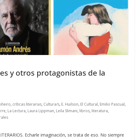
es y otros protagonistas de la
iñeiro
,
críticas literarias
,
Cultura/s
,
E. Huilson
,
El Cultural
,
Emilio Pascual
,
irre
,
La Lectura
,
Laura Lippman
,
Leila Slimani
,
libros
,
literatura
,
rales
RIOS. Echarle imaginación, se trata de eso. No siempre