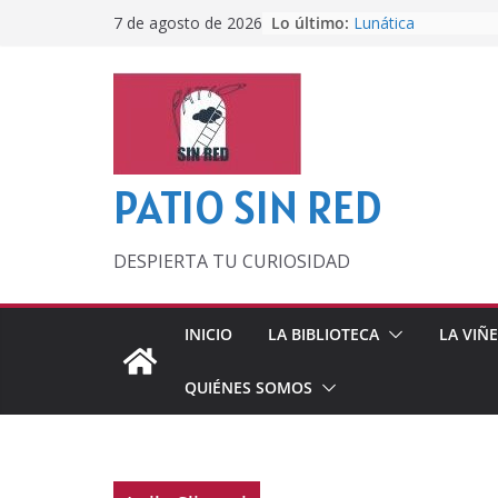
Saltar
Lo último:
Lunática
7 de agosto de 2026
al
Pero, hasta entonc
Por los viejos tiem
contenido
‘La broma infinita’
lecturas veraniegas
Otra del Mundial
PATIO SIN RED
DESPIERTA TU CURIOSIDAD
INICIO
LA BIBLIOTECA
LA VIÑ
QUIÉNES SOMOS