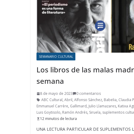
SEMANARIO CULTURAL
Los libros de las malas madr
semana
8 de mayo de 2023
0 comentarios
ABC Cultural
,
Abril
,
Alfonso Sánchez
,
Babelia
,
Claudia P
Emmanuel Carrère
,
Gallimard
,
Julio Llamazares
,
Katixa Ag
Luis Goytisolo
,
Ramón Andrés
,
Siruela
,
suplementos cultu
12 minutos de lectura
UNA LECTURA PARTICULAR DE SUPLEMENTOS LITERA