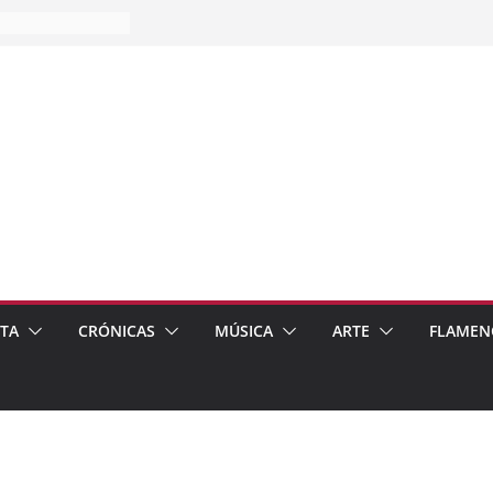
es…
pos
 de recomendar
ETA
CRÓNICAS
MÚSICA
ARTE
FLAMEN