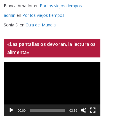
Blanca Amador
en
Por los viejos tiempos
admin
en
Por los viejos tiempos
Sonia S.
en
Otra del Mundial
«Las pantallas os devoran, la lectura os
alimenta»
R
e
p
r
o
d
u
00:00
03:59
c
t