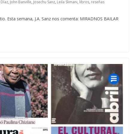
 Díaz
,
John Banville
,
Josechu Sanz
,
Leila Slimani
,
libros
,
reseñas
Patio. Esta semana, J.A. Sanz nos comenta: MIRADNOS BAILAR