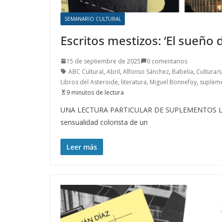
SEMANARIO CULTURAL
Escritos mestizos: ‘El sueño d
15 de septiembre de 2025
0 comentarios
ABC Cultural
,
Abril
,
Alfonso Sánchez
,
Babelia
,
Cultura/s
Libros del Asteroide
,
literatura
,
Miguel Bonnefoy
,
supleme
9 minutos de lectura
UNA LECTURA PARTICULAR DE SUPLEMENTOS LITER
sensualidad colorista de un
Leer más