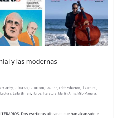
ial y las modernas
McCarthy
,
Cultura/s
,
E. Huilson
,
E.A. Poe
,
Edith Wharton
,
El Cultural
,
 Lectura
,
Leila Slimani
,
libros
,
literatura
,
Martin Amis
,
Milo Manara
,
ARIOS. Dos escritoras africanas que han alcanzado el