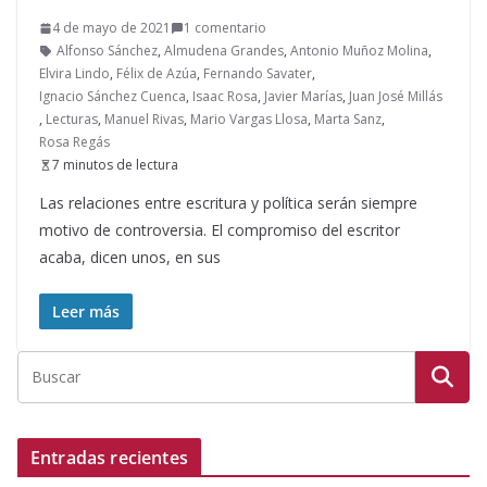
4 de mayo de 2021
1 comentario
Alfonso Sánchez
,
Almudena Grandes
,
Antonio Muñoz Molina
,
Elvira Lindo
,
Félix de Azúa
,
Fernando Savater
,
Ignacio Sánchez Cuenca
,
Isaac Rosa
,
Javier Marías
,
Juan José Millás
,
Lecturas
,
Manuel Rivas
,
Mario Vargas Llosa
,
Marta Sanz
,
Rosa Regás
7 minutos de lectura
Las relaciones entre escritura y política serán siempre
motivo de controversia. El compromiso del escritor
acaba, dicen unos, en sus
Leer más
Entradas recientes