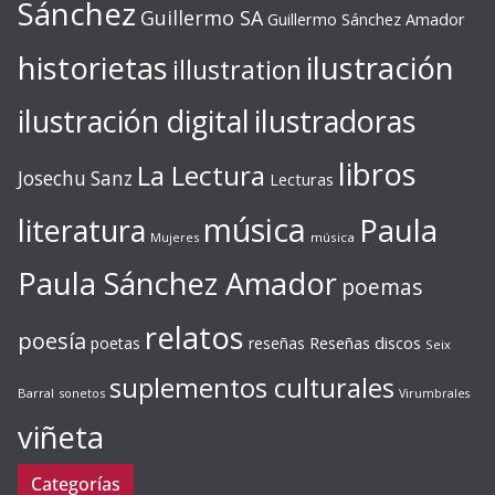
Sánchez
Guillermo SA
Guillermo Sánchez Amador
ilustración
historietas
illustration
ilustración digital
ilustradoras
libros
La Lectura
Josechu Sanz
Lecturas
música
literatura
Paula
Mujeres
música
Paula Sánchez Amador
poemas
relatos
poesía
Reseñas discos
poetas
reseñas
Seix
suplementos culturales
Barral
sonetos
Virumbrales
viñeta
Categorías