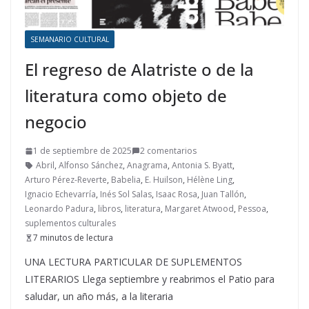
SEMANARIO CULTURAL
El regreso de Alatriste o de la
literatura como objeto de
negocio
1 de septiembre de 2025
2 comentarios
Abril
,
Alfonso Sánchez
,
Anagrama
,
Antonia S. Byatt
,
Arturo Pérez-Reverte
,
Babelia
,
E. Huilson
,
Hélène Ling
,
Ignacio Echevarría
,
Inés Sol Salas
,
Isaac Rosa
,
Juan Tallón
,
Leonardo Padura
,
libros
,
literatura
,
Margaret Atwood
,
Pessoa
,
suplementos culturales
7 minutos de lectura
UNA LECTURA PARTICULAR DE SUPLEMENTOS
LITERARIOS Llega septiembre y reabrimos el Patio para
saludar, un año más, a la literaria