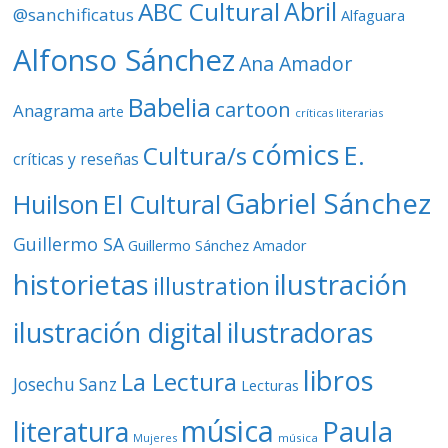
ABC Cultural
Abril
@sanchificatus
Alfaguara
e
o
Alfonso Sánchez
Ana Amador
Babelia
cartoon
Anagrama
arte
críticas literarias
cómics
E.
Cultura/s
críticas y reseñas
Gabriel Sánchez
Huilson
El Cultural
Guillermo SA
Guillermo Sánchez Amador
ilustración
historietas
illustration
ilustración digital
ilustradoras
libros
La Lectura
Josechu Sanz
Lecturas
música
literatura
Paula
Mujeres
música