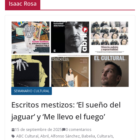
Isaac Rosa
SEMANARIO CULTURAL
Escritos mestizos: ‘El sueño del
jaguar’ y ‘Me llevo el fuego’
15 de septiembre de 2025
0 comentarios
ABC Cultural
,
Abril
,
Alfonso Sánchez
,
Babelia
,
Cultura/s
,