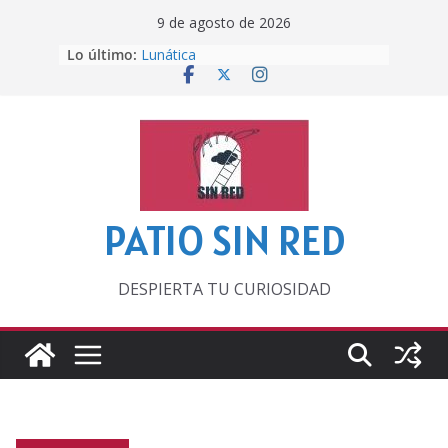
Saltar
9 de agosto de 2026
al
Lo último:
Lunática
contenido
Pero, hasta entonces…
Por los viejos tiempos
‘La broma infinita’ de recomendar
lecturas veraniegas
Otra del Mundial
PATIO SIN RED
DESPIERTA TU CURIOSIDAD