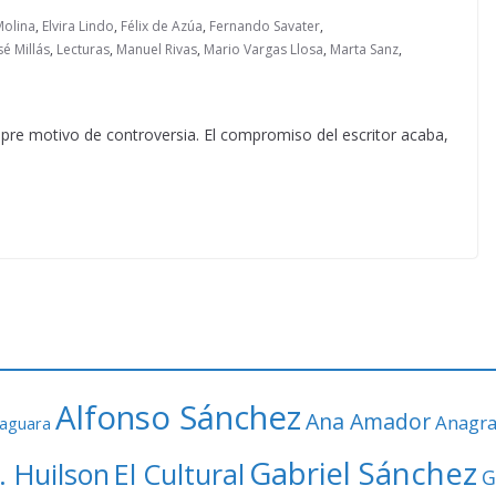
Molina
,
Elvira Lindo
,
Félix de Azúa
,
Fernando Savater
,
sé Millás
,
Lecturas
,
Manuel Rivas
,
Mario Vargas Llosa
,
Marta Sanz
,
empre motivo de controversia. El compromiso del escritor acaba,
Alfonso Sánchez
Ana Amador
Anagr
faguara
Gabriel Sánchez
. Huilson
El Cultural
G