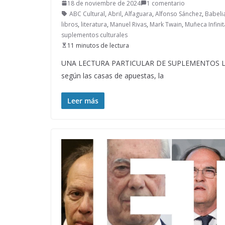
18 de noviembre de 2024
1 comentario
ABC Cultural
,
Abril
,
Alfaguara
,
Alfonso Sánchez
,
Babeli
libros
,
literatura
,
Manuel Rivas
,
Mark Twain
,
Muñeca Infinit
suplementos culturales
11 minutos de lectura
UNA LECTURA PARTICULAR DE SUPLEMENTOS LITERAR
según las casas de apuestas, la
Leer más