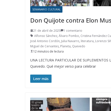
SEMANARIO CULTURAL
Don Quijote contra Elon Mu
21 de abril de 2025
1 comentario
Alfonso Sánchez
,
Álvaro Pombo
,
Cristina Fernández C
José Antonio Cordón
,
Julia Navarro
,
literatura
,
Lorenzo Sil
Miguel de Cervantes
,
Planeta
,
Quevedo
12 minutos de lectura
UNA LECTURA PARTICULAR DE SUPLEMENTOS LITER
Quevedo. Qué mejor verso para celebrar
Leer más