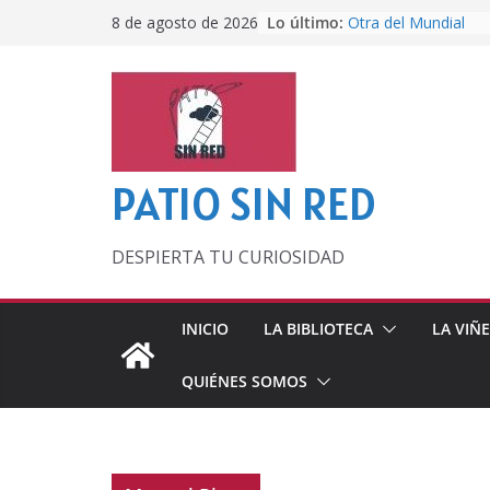
Saltar
Lo último:
Otra del Mundial
8 de agosto de 2026
al
Lunática
Pero, hasta entonc
contenido
Por los viejos tiem
‘La broma infinita’
lecturas veraniegas
PATIO SIN RED
DESPIERTA TU CURIOSIDAD
INICIO
LA BIBLIOTECA
LA VIÑ
QUIÉNES SOMOS