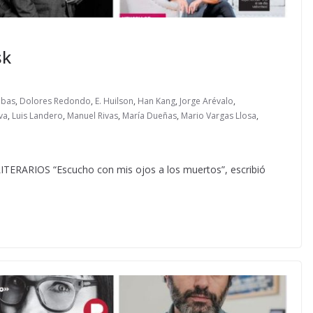
sk
ubas
,
Dolores Redondo
,
E. Huilson
,
Han Kang
,
Jorge Arévalo
,
va
,
Luis Landero
,
Manuel Rivas
,
María Dueñas
,
Mario Vargas Llosa
,
ARIOS “Escucho con mis ojos a los muertos”, escribió