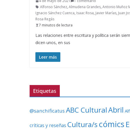
4 de mayo de 2021
1 comentario
Alfonso Sánchez
,
Almudena Grandes
,
Antonio Muñoz 
Ignacio Sánchez Cuenca
,
Isaac Rosa
,
Javier Marías
,
Juan Jo
Rosa Regás
7 minutos de lectura
Las relaciones entre escritura y política serán si
dicen unos, en sus
Leer más
Etiquetas
ABC Cultural
Abril
@sanchificatus
Al
cómics
E
Cultura/s
críticas y reseñas