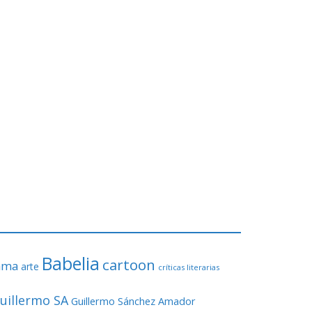
Babelia
cartoon
ama
arte
críticas literarias
uillermo SA
Guillermo Sánchez Amador