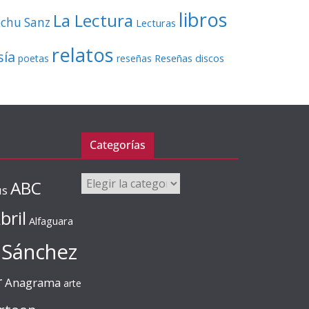
libros
La Lectura
echu Sanz
Lecturas
relatos
sía
Reseñas discos
poetas
reseñas
Categorías
Categorías
ABC
us
bril
Alfaguara
 Sánchez
r
Anagrama
arte