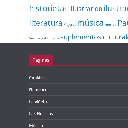
ilustr
historietas
illustration
música
literatura
Pa
Mujeres
música
suplementos cultural
Seix Barral
sonetos
Páginas
Cookies
Flamenco
La viñeta
Las Noticias
Música