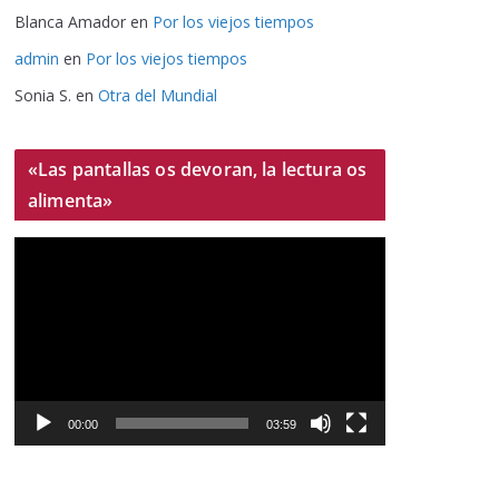
Blanca Amador
en
Por los viejos tiempos
admin
en
Por los viejos tiempos
Sonia S.
en
Otra del Mundial
«Las pantallas os devoran, la lectura os
alimenta»
R
e
p
r
o
d
u
00:00
03:59
c
t