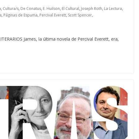
a
,
Cultura/s
,
De Conatus
,
E. Huilson
,
El Cultural
,
Joseph Roth
,
La Lectura
,
a
,
Páginas de Espuma
,
Percival Everett
,
Scott Spencer
,
IOS James, la última novela de Percival Everett, era,