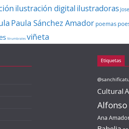
ación
ilustración digital
ilustradoras
Jos
ula
Paula Sánchez Amador
poe
poemas
viñeta
es
Virumbrales
Etiquetas
@sanchificat
Cultural
A
Alfonso
Ana Amado
Babelia