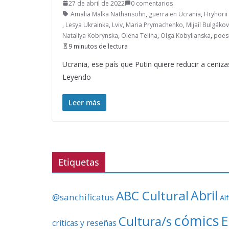
27 de abril de 2022
0 comentarios
Amalia Malka Nathansohn
,
guerra en Ucrania
,
Hryhori
,
Lesya Ukrainka
,
Lviv
,
Maria Prymachenko
,
Mijaíl Bulgákov
Nataliya Kobrynska
,
Olena Teliha
,
Olga Kobylianska
,
poes
9 minutos de lectura
Ucrania, ese país que Putin quiere reducir a ceniza
Leyendo
Leer más
Etiquetas
ABC Cultural
Abril
@sanchificatus
Al
cómics
E
Cultura/s
críticas y reseñas