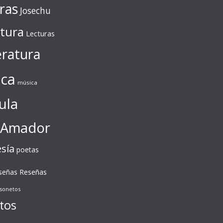
ras
Josechu
ctura
Lecturas
eratura
ca
música
ula
 Amador
sía
poetas
Reseñas
señas
sonetos
tos