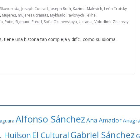
i Skovoroda
,
Joseph Conrad
,
Joseph Roth
,
Kazimir Malevich
,
León Trotsky
,
Mujeres
,
mujeres ucranias
,
Mykhailo Pavlovych Teliha
,
ía
,
Putin
,
Sigmund Freud
,
Sofia Okunevskaya
,
Ucrania
,
Volodímir Zelensky
s, tiene una historia tan compleja y difícil como su idioma.
Alfonso Sánchez
Ana Amador
Anagr
faguara
Gabriel Sánchez
. Huilson
El Cultural
G