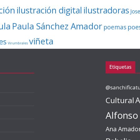
ación
ilustración digital
ilustradoras
Jos
ula
Paula Sánchez Amador
poe
poemas
viñeta
es
Virumbrales
Etiquetas
@sanchificat
Cultural
A
Alfonso
Ana Amado