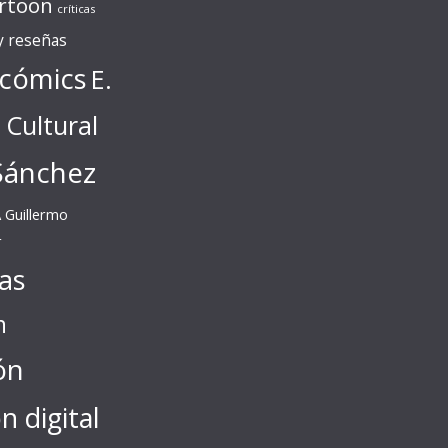
rtoon
críticas
 y reseñas
cómics
E.
l Cultural
Sánchez
A
Guillermo
r
tas
n
ón
ón digital