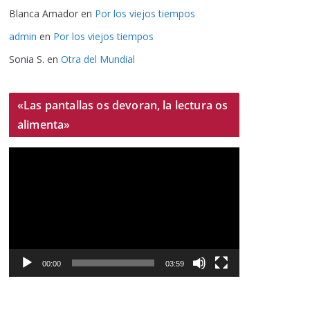
Blanca Amador
en
Por los viejos tiempos
admin
en
Por los viejos tiempos
Sonia S.
en
Otra del Mundial
«Las pantallas os devoran, la lectura os
alimenta»
R
e
p
r
o
d
u
00:00
03:59
c
t