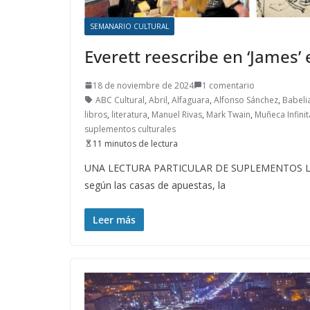
SEMANARIO CULTURAL
Everett reescribe en ‘James’ 
18 de noviembre de 2024
1 comentario
ABC Cultural
,
Abril
,
Alfaguara
,
Alfonso Sánchez
,
Babeli
libros
,
literatura
,
Manuel Rivas
,
Mark Twain
,
Muñeca Infinit
suplementos culturales
11 minutos de lectura
UNA LECTURA PARTICULAR DE SUPLEMENTOS LITERAR
según las casas de apuestas, la
Leer más