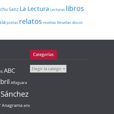
libros
La Lectura
echu Sanz
Lecturas
relatos
sía
Reseñas discos
poetas
reseñas
Categorías
Categorías
ABC
us
bril
Alfaguara
 Sánchez
r
Anagrama
arte