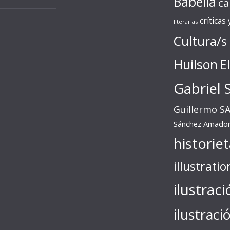
Babelia
ca
críticas
literarias
Cultura/s
Huilson
E
Gabriel 
Guillermo S
Sánchez Amado
historie
illustratio
ilustraci
ilustraci