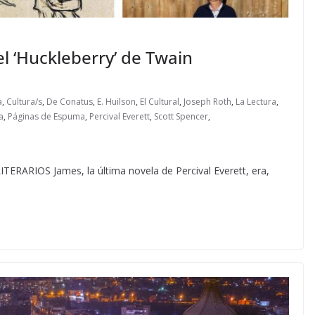
el ‘Huckleberry’ de Twain
a
,
Cultura/s
,
De Conatus
,
E. Huilson
,
El Cultural
,
Joseph Roth
,
La Lectura
,
a
,
Páginas de Espuma
,
Percival Everett
,
Scott Spencer
,
IOS James, la última novela de Percival Everett, era,