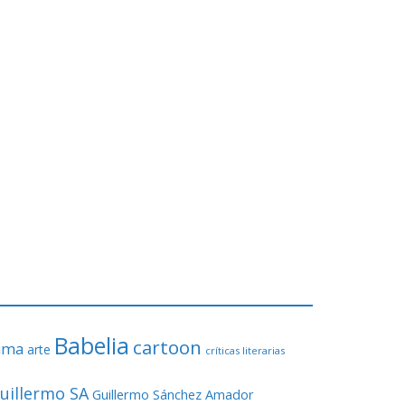
Babelia
cartoon
ama
arte
críticas literarias
uillermo SA
Guillermo Sánchez Amador