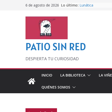
Saltar
Lo último:
Lunática
6 de agosto de 2026
al
Pero, hasta entonc
Por los viejos tiem
contenido
‘La broma infinita’
lecturas veraniegas
Otra del Mundial
PATIO SIN RED
DESPIERTA TU CURIOSIDAD
INICIO
LA BIBLIOTECA
LA VIÑ
QUIÉNES SOMOS