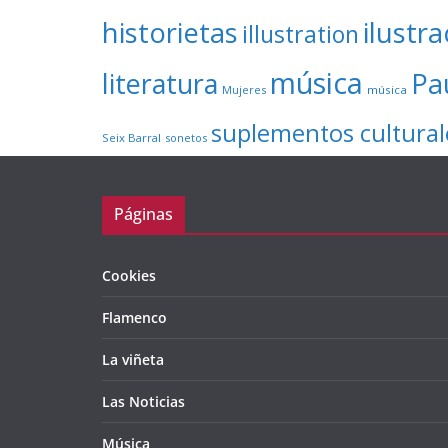
ilustr
historietas
illustration
música
literatura
Pa
Mujeres
música
suplementos cultural
Seix Barral
sonetos
Páginas
Cookies
Flamenco
La viñeta
Las Noticias
Música