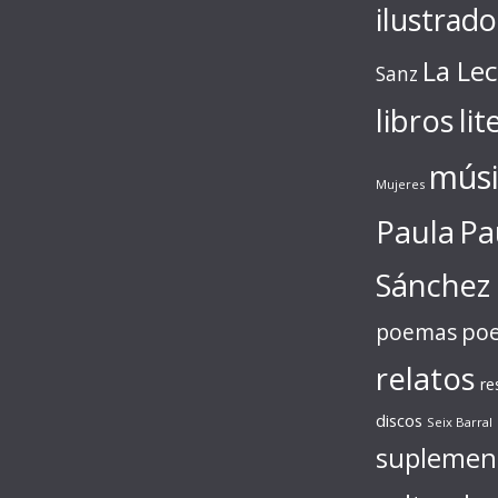
ilustrado
La Le
Sanz
libros
lit
músi
Mujeres
Paula
Pa
Sánchez
poe
poemas
relatos
re
discos
Seix Barral
suplemen