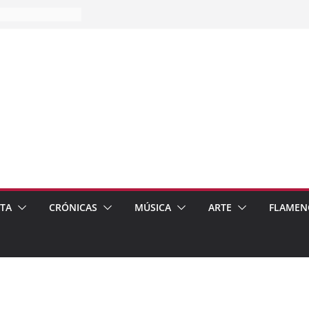
es…
pos
 de recomendar
ETA
CRÓNICAS
MÚSICA
ARTE
FLAMEN