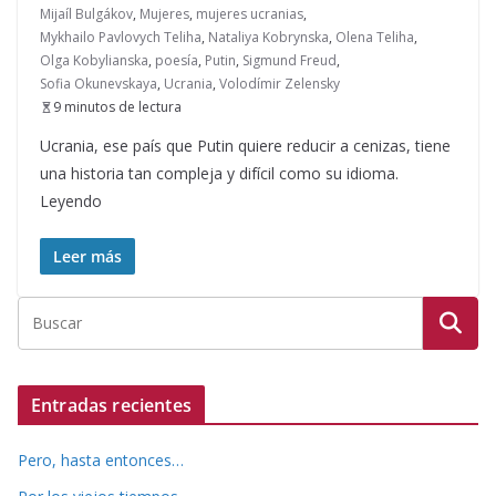
Mijaíl Bulgákov
,
Mujeres
,
mujeres ucranias
,
Mykhailo Pavlovych Teliha
,
Nataliya Kobrynska
,
Olena Teliha
,
Olga Kobylianska
,
poesía
,
Putin
,
Sigmund Freud
,
Sofia Okunevskaya
,
Ucrania
,
Volodímir Zelensky
9 minutos de lectura
Ucrania, ese país que Putin quiere reducir a cenizas, tiene
una historia tan compleja y difícil como su idioma.
Leyendo
Leer más
Entradas recientes
Pero, hasta entonces…