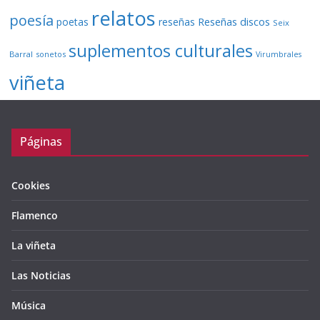
relatos
poesía
Reseñas discos
poetas
reseñas
Seix
suplementos culturales
Barral
sonetos
Virumbrales
viñeta
Páginas
Cookies
Flamenco
La viñeta
Las Noticias
Música