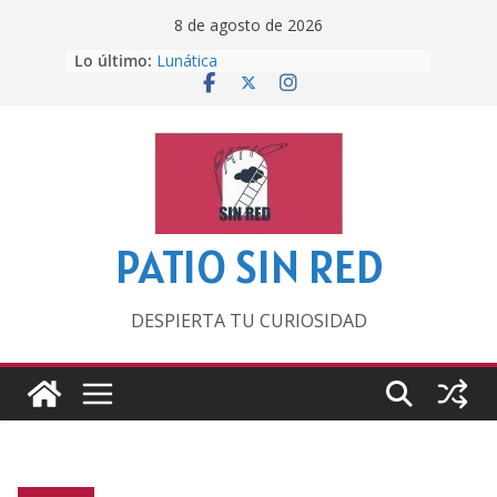
Saltar
8 de agosto de 2026
al
Lo último:
Lunática
contenido
Pero, hasta entonces…
Por los viejos tiempos
‘La broma infinita’ de recomendar
lecturas veraniegas
Otra del Mundial
PATIO SIN RED
DESPIERTA TU CURIOSIDAD