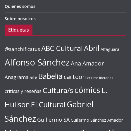
Quiénes somos
Sobre nosotros
Etiquetas
ABC Cultural
Abril
@sanchificatus
Alfaguara
Alfonso Sánchez
Ana Amador
Babelia
cartoon
Anagrama
arte
críticas literarias
cómics
E.
Cultura/s
críticas y reseñas
Gabriel
Huilson
El Cultural
Sánchez
Guillermo SA
Guillermo Sánchez Amador