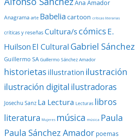
Alfonso Sánchez
Ana Amador
Babelia
cartoon
Anagrama
arte
críticas literarias
cómics
E.
Cultura/s
críticas y reseñas
Gabriel Sánchez
Huilson
El Cultural
Guillermo SA
Guillermo Sánchez Amador
ilustración
historietas
illustration
ilustración digital
ilustradoras
libros
La Lectura
Josechu Sanz
Lecturas
música
literatura
Paula
Mujeres
música
Paula Sánchez Amador
poemas