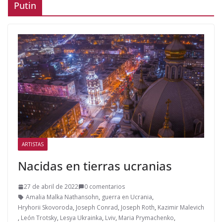
Putin
ARTISTAS
Nacidas en tierras ucranias
27 de abril de 2022
0 comentarios
Amalia Malka Nathansohn
,
guerra en Ucrania
,
Hryhorii Skovoroda
,
Joseph Conrad
,
Joseph Roth
,
Kazimir Malevich
,
León Trotsky
,
Lesya Ukrainka
,
Lviv
,
Maria Prymachenko
,