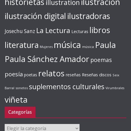
ilustración
historietas
illustration
ilustración digital
ilustradoras
libros
La Lectura
Josechu Sanz
Lecturas
música
literatura
Paula
Mujeres
música
Paula Sánchez Amador
poemas
relatos
poesía
Reseñas discos
poetas
reseñas
Seix
suplementos culturales
Barral
sonetos
Virumbrales
viñeta
Categorías
Categorías