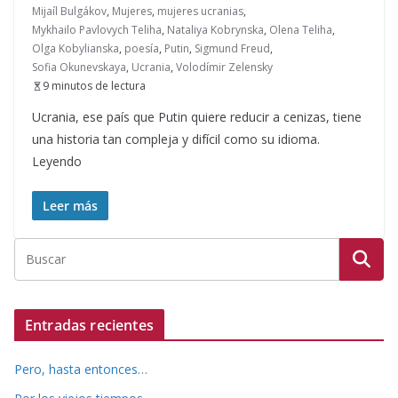
Mijaíl Bulgákov
,
Mujeres
,
mujeres ucranias
,
Mykhailo Pavlovych Teliha
,
Nataliya Kobrynska
,
Olena Teliha
,
Olga Kobylianska
,
poesía
,
Putin
,
Sigmund Freud
,
Sofia Okunevskaya
,
Ucrania
,
Volodímir Zelensky
9 minutos de lectura
Ucrania, ese país que Putin quiere reducir a cenizas, tiene
una historia tan compleja y difícil como su idioma.
Leyendo
Leer más
Entradas recientes
Pero, hasta entonces…