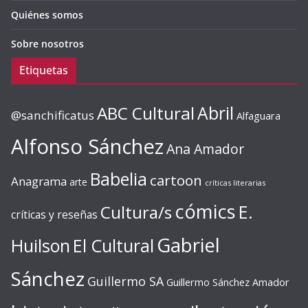
Quiénes somos
Sobre nosotros
Etiquetas
ABC Cultural
Abril
@sanchificatus
Alfaguara
Alfonso Sánchez
Ana Amador
Babelia
cartoon
Anagrama
arte
críticas literarias
cómics
E.
Cultura/s
críticas y reseñas
Gabriel
Huilson
El Cultural
Sánchez
Guillermo SA
Guillermo Sánchez Amador