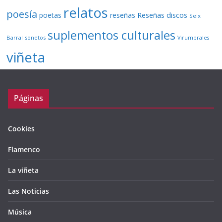
relatos
poesía
Reseñas discos
poetas
reseñas
Seix
suplementos culturales
Barral
sonetos
Virumbrales
viñeta
Páginas
Cookies
Flamenco
La viñeta
Las Noticias
Música