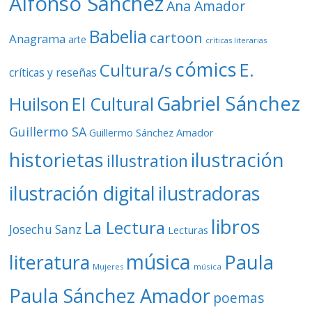
Alfonso Sánchez
Ana Amador
Babelia
cartoon
Anagrama
arte
críticas literarias
cómics
E.
Cultura/s
críticas y reseñas
Gabriel Sánchez
Huilson
El Cultural
Guillermo SA
Guillermo Sánchez Amador
ilustración
historietas
illustration
ilustración digital
ilustradoras
libros
La Lectura
Josechu Sanz
Lecturas
música
literatura
Paula
Mujeres
música
Paula Sánchez Amador
poemas