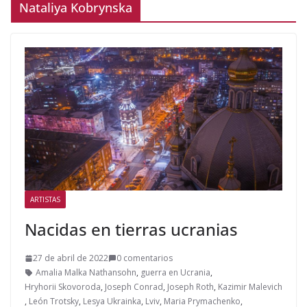
Nataliya Kobrynska
ARTISTAS
Nacidas en tierras ucranias
27 de abril de 2022
0 comentarios
Amalia Malka Nathansohn
,
guerra en Ucrania
,
Hryhorii Skovoroda
,
Joseph Conrad
,
Joseph Roth
,
Kazimir Malevich
,
León Trotsky
,
Lesya Ukrainka
,
Lviv
,
Maria Prymachenko
,