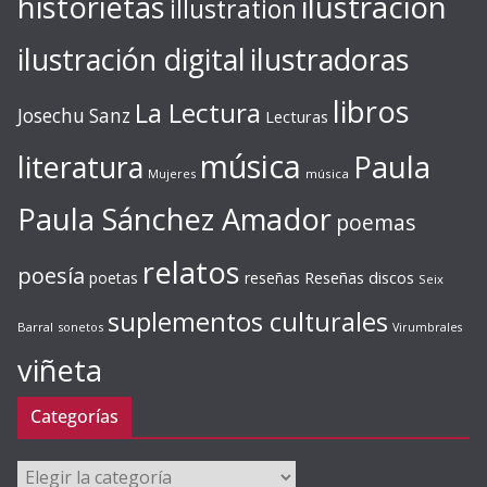
ilustración
historietas
illustration
ilustración digital
ilustradoras
libros
La Lectura
Josechu Sanz
Lecturas
música
literatura
Paula
Mujeres
música
Paula Sánchez Amador
poemas
relatos
poesía
Reseñas discos
poetas
reseñas
Seix
suplementos culturales
Barral
sonetos
Virumbrales
viñeta
Categorías
Categorías