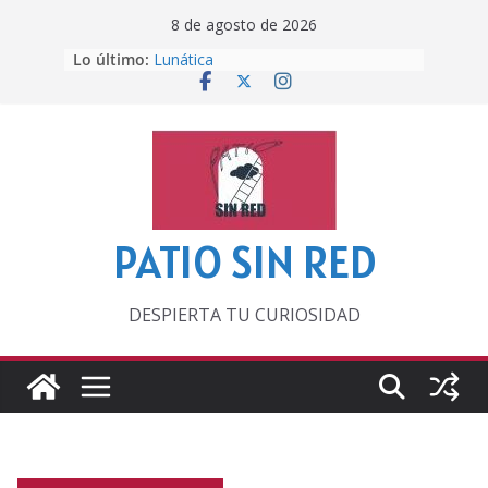
Saltar
8 de agosto de 2026
al
Lo último:
Lunática
contenido
Pero, hasta entonces…
Por los viejos tiempos
‘La broma infinita’ de recomendar
lecturas veraniegas
Otra del Mundial
PATIO SIN RED
DESPIERTA TU CURIOSIDAD