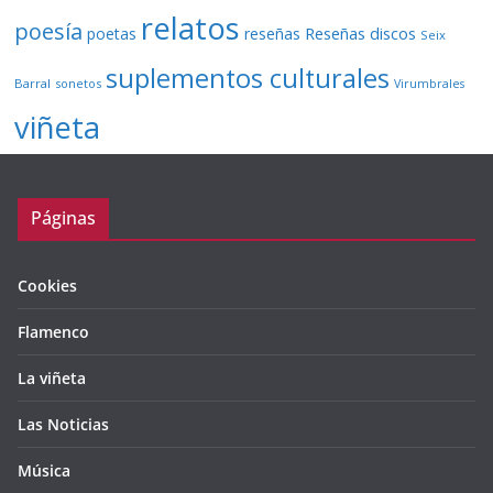
relatos
poesía
Reseñas discos
poetas
reseñas
Seix
suplementos culturales
Barral
sonetos
Virumbrales
viñeta
Páginas
Cookies
Flamenco
La viñeta
Las Noticias
Música