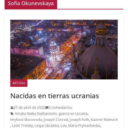
Sofia Okunevskaya
ARTISTAS
Nacidas en tierras ucranias
27 de abril de 2022
0 comentarios
Amalia Malka Nathansohn
,
guerra en Ucrania
,
Hryhorii Skovoroda
,
Joseph Conrad
,
Joseph Roth
,
Kazimir Malevich
,
León Trotsky
,
Lesya Ukrainka
,
Lviv
,
Maria Prymachenko
,