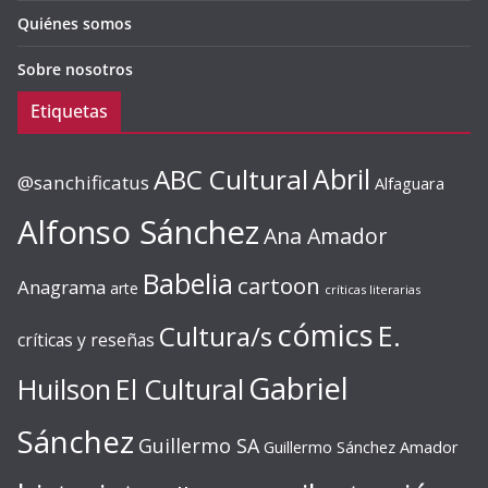
Quiénes somos
Sobre nosotros
Etiquetas
ABC Cultural
Abril
@sanchificatus
Alfaguara
Alfonso Sánchez
Ana Amador
Babelia
cartoon
Anagrama
arte
críticas literarias
cómics
E.
Cultura/s
críticas y reseñas
Gabriel
Huilson
El Cultural
Sánchez
Guillermo SA
Guillermo Sánchez Amador