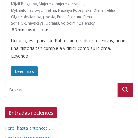
Mijaíl Bulgákov
,
Mujeres
,
mujeres ucranias
,
Mykhailo Pavlovych Teliha
,
Nataliya Kobrynska
,
Olena Teliha
,
Olga Kobylianska
,
poesía
,
Putin
,
Sigmund Freud
,
Sofia Okunevskaya
,
Ucrania
,
Volodímir Zelensky
9 minutos de lectura
Ucrania, ese país que Putin quiere reducir a cenizas, tiene
una historia tan compleja y difícil como su idioma.
Leyendo
Leer más
Entradas recientes
Pero, hasta entonces…