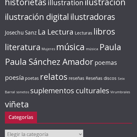
ilustración
historietas
illustration
ilustración digital
ilustradoras
libros
La Lectura
Josechu Sanz
Lecturas
música
literatura
Paula
Mujeres
música
Paula Sánchez Amador
poemas
relatos
poesía
Reseñas discos
poetas
reseñas
Seix
suplementos culturales
Barral
sonetos
Virumbrales
viñeta
Categorías
Categorías