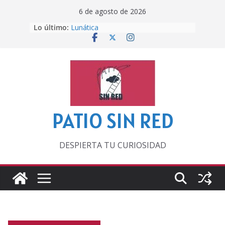
Saltar
6 de agosto de 2026
al
Lo último:
Lunática
contenido
Pero, hasta entonces…
Por los viejos tiempos
‘La broma infinita’ de recomendar
lecturas veraniegas
Otra del Mundial
PATIO SIN RED
DESPIERTA TU CURIOSIDAD