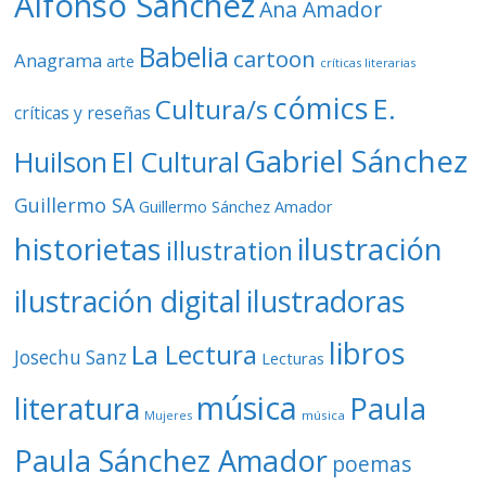
Alfonso Sánchez
Ana Amador
Babelia
cartoon
Anagrama
arte
críticas literarias
cómics
E.
Cultura/s
críticas y reseñas
Gabriel Sánchez
Huilson
El Cultural
Guillermo SA
Guillermo Sánchez Amador
ilustración
historietas
illustration
ilustración digital
ilustradoras
libros
La Lectura
Josechu Sanz
Lecturas
música
literatura
Paula
Mujeres
música
Paula Sánchez Amador
poemas