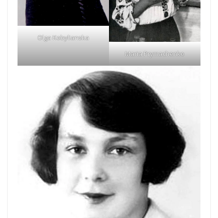
Olga Kobylianska
Maria Prymachenko