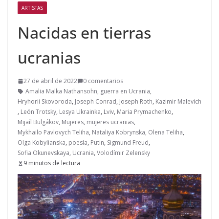
ARTISTAS
Nacidas en tierras
ucranias
27 de abril de 2022
0 comentarios
Amalia Malka Nathansohn
,
guerra en Ucrania
,
Hryhorii Skovoroda
,
Joseph Conrad
,
Joseph Roth
,
Kazimir Malevich
,
León Trotsky
,
Lesya Ukrainka
,
Lviv
,
Maria Prymachenko
,
Mijaíl Bulgákov
,
Mujeres
,
mujeres ucranias
,
Mykhailo Pavlovych Teliha
,
Nataliya Kobrynska
,
Olena Teliha
,
Olga Kobylianska
,
poesía
,
Putin
,
Sigmund Freud
,
Sofia Okunevskaya
,
Ucrania
,
Volodímir Zelensky
9 minutos de lectura