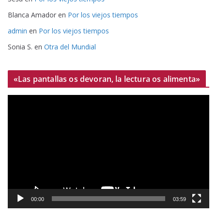
Blanca Amador
en
Por los viejos tiempos
admin
en
Por los viejos tiempos
Sonia S.
en
Otra del Mundial
«Las pantallas os devoran, la lectura os alimenta»
R
e
p
r
o
d
u
c
t
00:00
03:59
o