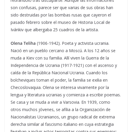
retirándolo tras disculparse. Aunque las informaciones
son confusas, parece ser que varias de sus obras han
sido destruidas por las bombas rusas que cayeron el
pasado febrero sobre el museo de Historia Local de
Ivánkiv que albergaba 25 cuadros de la artista.
Olena Teliha
(1906-1942). Poeta y activista ucrania.
Nació en un pueblo cercano a Moscú. A los 12 años se
muda a Kiev con su familia. Allí viven la Guerra de la
Independencia de Ucrania (1917-1921) con el ascenso y
caída de la República Nacional Ucrania. Cuando los
bolcheviques toman el poder, la familia se exilia en
Checoslovaquia. Olena se interesa vivamente por la
lengua y literatura ucranias y comienza a escribir poemas.
Se casa y se muda a vivir a Varsovia. En 1939, como
otros muchos jóvenes, se afilia a la Organización de
Nacionalistas Ucranianos, un grupo radical de extrema
derecha similar al fascismo italiano en cuya estrategia
llegaban a incluir actos terroristas contra sus enemigos: