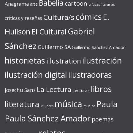
Babelia
cartoon
Anagrama
arte
críticas literarias
cómics
E.
Cultura/s
críticas y reseñas
Gabriel
Huilson
El Cultural
Sánchez
Guillermo SA
Guillermo Sánchez Amador
ilustración
historietas
illustration
ilustración digital
ilustradoras
libros
La Lectura
Josechu Sanz
Lecturas
música
literatura
Paula
Mujeres
música
Paula Sánchez Amador
poemas
relatos