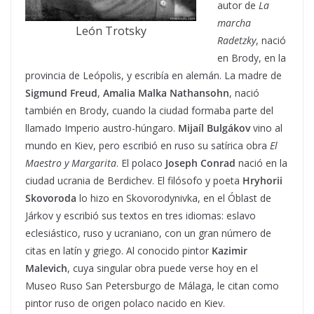
autor de
La
marcha
León Trotsky
Radetzky
, nació
en Brody, en la
provincia de Leópolis, y escribía en alemán. La madre de
Sigmund Freud
,
Amalia Malka Nathansohn
, nació
también en Brody, cuando la ciudad formaba parte del
llamado Imperio austro-húngaro.
Mijaíl Bulgákov
vino al
mundo en Kiev, pero escribió en ruso su satírica obra
El
Maestro y Margarita
. El polaco
Joseph Conrad
nació en la
ciudad ucrania de Berdichev. El filósofo y poeta
Hryhorii
Skovoroda
lo hizo en Skovorodynivka, en el Óblast de
Járkov y escribió sus textos en tres idiomas: eslavo
eclesiástico, ruso y ucraniano, con un gran número de
citas en latín y griego. Al conocido pintor
Kazimir
Malevich
, cuya singular obra puede verse hoy en el
Museo Ruso San Petersburgo de Málaga, le citan como
pintor ruso de origen polaco nacido en Kiev.