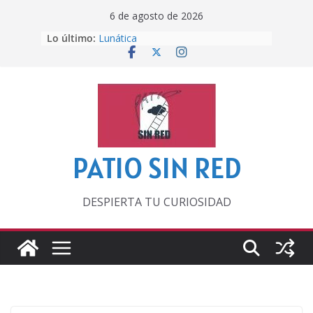
Saltar
6 de agosto de 2026
al
Otra del Mundial
Lo último:
contenido
Lunática
Pero, hasta entonces…
Por los viejos tiempos
‘La broma infinita’ de recomendar
lecturas veraniegas
PATIO SIN RED
DESPIERTA TU CURIOSIDAD