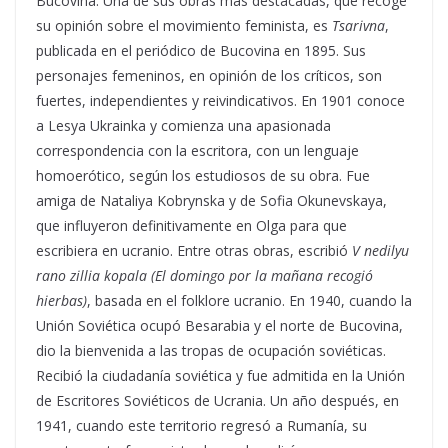
Bucovina. Una de sus obras más destacadas, que recoge
su opinión sobre el movimiento feminista, es
Tsarivna
,
publicada en el periódico de Bucovina en 1895. Sus
personajes femeninos, en opinión de los críticos, son
fuertes, independientes y reivindicativos. En 1901 conoce
a Lesya Ukrainka y comienza una apasionada
correspondencia con la escritora, con un lenguaje
homoerótico, según los estudiosos de su obra. Fue
amiga de Nataliya Kobrynska y de Sofia Okunevskaya,
que influyeron definitivamente en Olga para que
escribiera en ucranio. Entre otras obras, escribió
V nedilyu
rano zillia kopala
(El domingo por la mañana recogió
hierbas)
, basada en el folklore ucranio. En 1940, cuando la
Unión Soviética ocupó Besarabia y el norte de Bucovina,
dio la bienvenida a las tropas de ocupación soviéticas.
Recibió la ciudadanía soviética y fue admitida en la Unión
de Escritores Soviéticos de Ucrania. Un año después, en
1941, cuando este territorio regresó a Rumanía, su