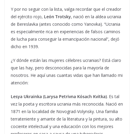
Y por no seguir con la lista, valga recordar que el creador
del ejército rojo,
León Trotsky
, nació en la aldea ucrania
de Bereslavka (antes conocido como Yanovka). “Ucrania
es especialmente rica en experiencias de falsos caminos
de lucha para conseguir la emancipación nacional”, dejó
dicho en 1939.
¿Y dónde están las mujeres célebres ucranias? Está claro
que las hay, pero desconocidas para la mayoría de
nosotros. He aquí unas cuantas vidas que han llamado mi
atención:
Lesya Ukrainka (Larysa Petrivna Kósach Kvitka)
. Es tal
vez la poeta y escritora ucrania más reconocida. Nació en
1871 en la localidad de Novograd-Volynsky. Una familia
terrateniente y amante de la literatura y la pintura, su alto
cociente intelectual y una educación con los mejores
profesores en casa a causa de una tuberculosis