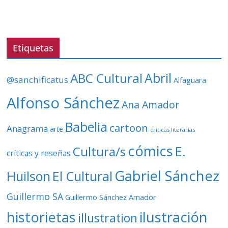
r
d
e
v
Etiquetas
í
d
ABC Cultural
Abril
@sanchificatus
Alfaguara
e
o
Alfonso Sánchez
Ana Amador
Babelia
cartoon
Anagrama
arte
críticas literarias
cómics
E.
Cultura/s
críticas y reseñas
Gabriel Sánchez
Huilson
El Cultural
Guillermo SA
Guillermo Sánchez Amador
ilustración
historietas
illustration