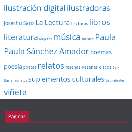
ilustración digital
ilustradoras
libros
La Lectura
Josechu Sanz
Lecturas
música
literatura
Paula
Mujeres
música
Paula Sánchez Amador
poemas
relatos
poesía
Reseñas discos
poetas
reseñas
Seix
suplementos culturales
Barral
sonetos
Virumbrales
viñeta
Páginas