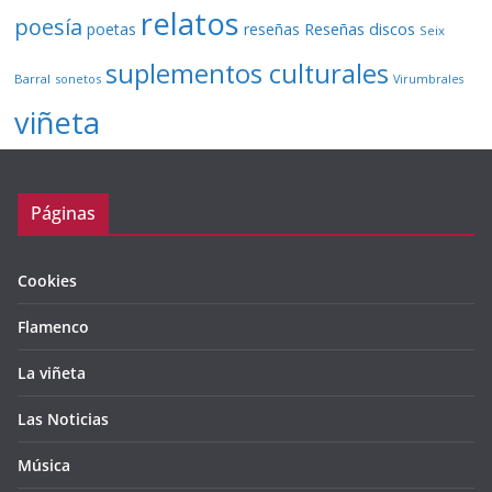
relatos
poesía
Reseñas discos
poetas
reseñas
Seix
suplementos culturales
Barral
sonetos
Virumbrales
viñeta
Páginas
Cookies
Flamenco
La viñeta
Las Noticias
Música