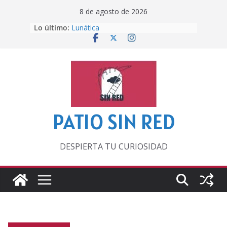
Saltar
8 de agosto de 2026
al
Lo último:
Lunática
contenido
Pero, hasta entonces…
Por los viejos tiempos
‘La broma infinita’ de recomendar
lecturas veraniegas
Otra del Mundial
PATIO SIN RED
DESPIERTA TU CURIOSIDAD