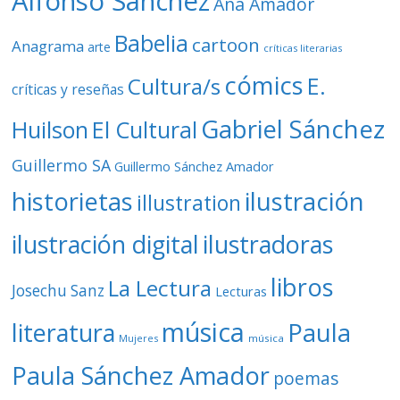
Alfonso Sánchez
Ana Amador
Babelia
cartoon
Anagrama
arte
críticas literarias
cómics
E.
Cultura/s
críticas y reseñas
Gabriel Sánchez
Huilson
El Cultural
Guillermo SA
Guillermo Sánchez Amador
ilustración
historietas
illustration
ilustración digital
ilustradoras
libros
La Lectura
Josechu Sanz
Lecturas
música
literatura
Paula
Mujeres
música
Paula Sánchez Amador
poemas