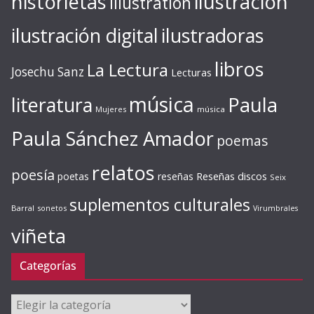
ilustración
historietas
illustration
ilustración digital
ilustradoras
libros
La Lectura
Josechu Sanz
Lecturas
música
literatura
Paula
Mujeres
música
Paula Sánchez Amador
poemas
relatos
poesía
Reseñas discos
poetas
reseñas
Seix
suplementos culturales
Barral
sonetos
Virumbrales
viñeta
Categorías
Categorías