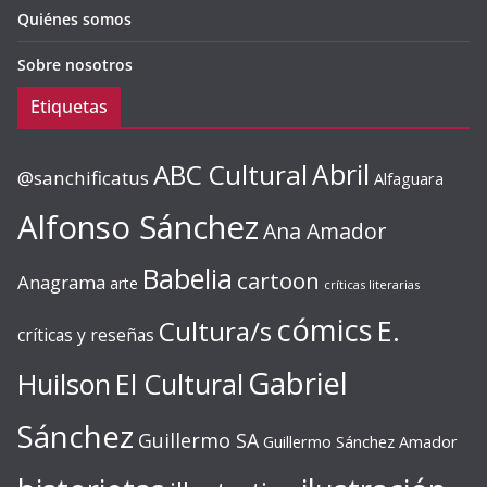
Quiénes somos
Sobre nosotros
Etiquetas
ABC Cultural
Abril
@sanchificatus
Alfaguara
Alfonso Sánchez
Ana Amador
Babelia
cartoon
Anagrama
arte
críticas literarias
cómics
E.
Cultura/s
críticas y reseñas
Gabriel
Huilson
El Cultural
Sánchez
Guillermo SA
Guillermo Sánchez Amador