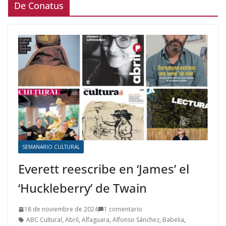
De Conatus
SEMANARIO CULTURAL
Everett reescribe en ‘James’ el
‘Huckleberry’ de Twain
18 de noviembre de 2024
1 comentario
ABC Cultural
,
Abril
,
Alfaguara
,
Alfonso Sánchez
,
Babelia
,