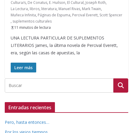
Cultura/s
,
De Conatus
,
E. Huilson
,
El Cultural
,
Joseph Roth
,
La Lectura
,
libros
,
literatura
,
Manuel Rivas
,
Mark Twain
,
Muñeca Infinita
,
Páginas de Espuma
,
Percival Everett
,
Scott Spencer
,
suplementos culturales
11 minutos de lectura
UNA LECTURA PARTICULAR DE SUPLEMENTOS
LITERARIOS James, la última novela de Percival Everett,
era, según las casas de apuestas, la
Leer más
Entradas recientes
Pero, hasta entonces…
Por los viejos tiempos