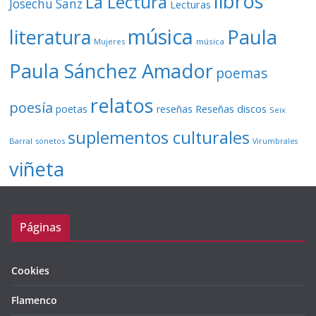
libros
La Lectura
Josechu Sanz
Lecturas
música
literatura
Paula
Mujeres
música
Paula Sánchez Amador
poemas
relatos
poesía
Reseñas discos
poetas
reseñas
Seix
suplementos culturales
Barral
sonetos
Virumbrales
viñeta
Páginas
Cookies
Flamenco