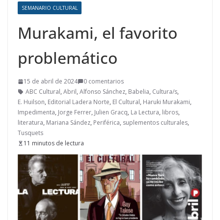
SEMANARIO CULTURAL
Murakami, el favorito
problemático
15 de abril de 2024
0 comentarios
ABC Cultural
,
Abril
,
Alfonso Sánchez
,
Babelia
,
Cultura/s
,
E. Huilson
,
Editorial Ladera Norte
,
El Cultural
,
Haruki Murakami
,
Impedimenta
,
Jorge Ferrer
,
Julien Gracq
,
La Lectura
,
libros
,
literatura
,
Mariana Sández
,
Periférica
,
suplementos culturales
,
Tusquets
11 minutos de lectura