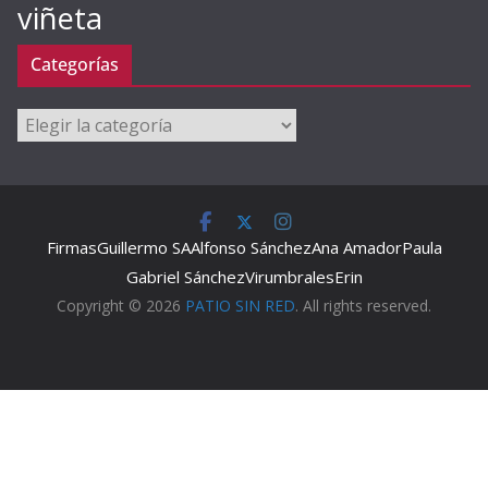
viñeta
Categorías
Categorías
Firmas
Guillermo SA
Alfonso Sánchez
Ana Amador
Paula
Gabriel Sánchez
Virumbrales
Erin
Copyright © 2026
PATIO SIN RED
. All rights reserved.