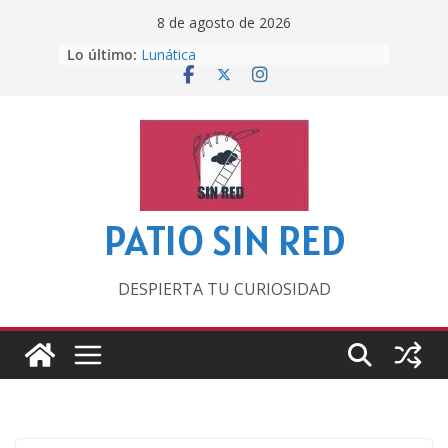
Saltar
8 de agosto de 2026
al
Lo último:
Otra del Mundial
contenido
Lunática
Pero, hasta entonces…
Por los viejos tiempos
‘La broma infinita’ de recomendar
lecturas veraniegas
PATIO SIN RED
DESPIERTA TU CURIOSIDAD