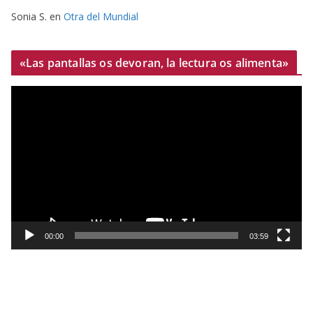
Sonia S.
en
Otra del Mundial
«Las pantallas os devoran, la lectura os alimenta»
R
e
p
r
o
d
u
c
t
00:00
03:59
o
r
d
e