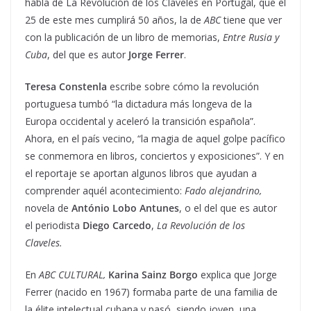
habla de La Revolución de los Claveles en Portugal, que el
25 de este mes cumplirá 50 años, la de
ABC
tiene que ver
con la publicación de un libro de memorias,
Entre Rusia y
Cuba
, del que es autor
Jorge Ferrer
.
Teresa Constenla
escribe sobre cómo la revolución
portuguesa tumbó “la dictadura más longeva de la
Europa occidental y aceleró la transición española”.
Ahora, en el país vecino, “la magia de aquel golpe pacífico
se conmemora en libros, conciertos y exposiciones”. Y en
el reportaje se aportan algunos libros que ayudan a
comprender aquél acontecimiento:
Fado alejandrino,
novela de
António Lobo Antunes
, o el del que es autor
el periodista
Diego Carcedo
,
La Revolución de los
Claveles.
En
ABC CULTURAL,
Karina Sainz Borgo
explica que Jorge
Ferrer (nacido en 1967) formaba parte de una familia de
la élite intelectual cubana y pasó, siendo joven, una