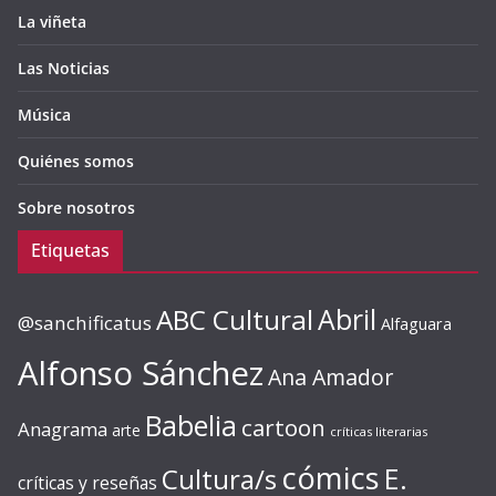
La viñeta
Las Noticias
Música
Quiénes somos
Sobre nosotros
Etiquetas
ABC Cultural
Abril
@sanchificatus
Alfaguara
Alfonso Sánchez
Ana Amador
Babelia
cartoon
Anagrama
arte
críticas literarias
cómics
E.
Cultura/s
críticas y reseñas