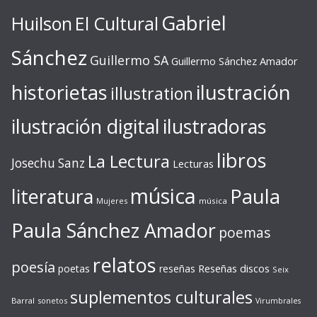
Gabriel
Huilson
El Cultural
Sánchez
Guillermo SA
Guillermo Sánchez Amador
ilustración
historietas
illustration
ilustración digital
ilustradoras
libros
La Lectura
Josechu Sanz
Lecturas
música
literatura
Paula
Mujeres
música
Paula Sánchez Amador
poemas
relatos
poesía
Reseñas discos
poetas
reseñas
Seix
suplementos culturales
Barral
sonetos
Virumbrales