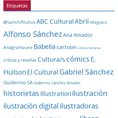
v
Etiquetas
í
d
ABC Cultural
Abril
@sanchificatus
Alfaguara
e
o
Alfonso Sánchez
Ana Amador
Babelia
cartoon
Anagrama
arte
críticas literarias
cómics
E.
Cultura/s
críticas y reseñas
Gabriel Sánchez
Huilson
El Cultural
Guillermo SA
Guillermo Sánchez Amador
ilustración
historietas
illustration
ilustración digital
ilustradoras