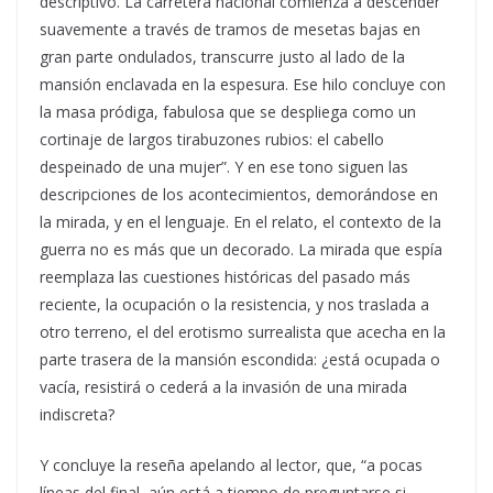
descriptivo. La carretera nacional comienza a descender
suavemente a través de tramos de mesetas bajas en
gran parte ondulados, transcurre justo al lado de la
mansión enclavada en la espesura. Ese hilo concluye con
la masa pródiga, fabulosa que se despliega como un
cortinaje de largos tirabuzones rubios: el cabello
despeinado de una mujer”. Y en ese tono siguen las
descripciones de los acontecimientos, demorándose en
la mirada, y en el lenguaje. En el relato, el contexto de la
guerra no es más que un decorado. La mirada que espía
reemplaza las cuestiones históricas del pasado más
reciente, la ocupación o la resistencia, y nos traslada a
otro terreno, el del erotismo surrealista que acecha en la
parte trasera de la mansión escondida: ¿está ocupada o
vacía, resistirá o cederá a la invasión de una mirada
indiscreta?
Y concluye la reseña apelando al lector, que, “a pocas
líneas del final, aún está a tiempo de preguntarse si