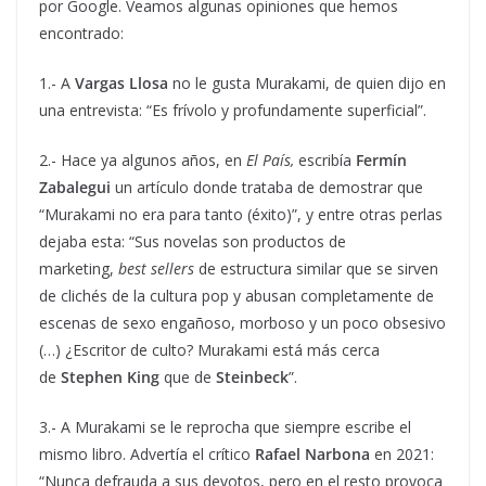
por Google. Veamos algunas opiniones que hemos
encontrado:
1.- A
Vargas Llosa
no le gusta Murakami, de quien dijo en
una entrevista: “Es frívolo y profundamente superficial”.
2.- Hace ya algunos años, en
El País,
escribía
Fermín
Zabalegui
un artículo donde trataba de demostrar que
“Murakami no era para tanto (éxito)”, y entre otras perlas
dejaba esta: “Sus novelas son productos de
marketing,
best sellers
de estructura similar que se sirven
de clichés de la cultura pop y abusan completamente de
escenas de sexo engañoso, morboso y un poco obsesivo
(…) ¿Escritor de culto? Murakami está más cerca
de
Stephen King
que de
Steinbeck
”.
3.- A Murakami se le reprocha que siempre escribe el
mismo libro. Advertía el crítico
Rafael Narbona
en 2021:
“Nunca defrauda a sus devotos, pero en el resto provoca