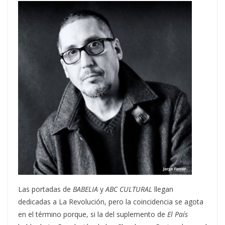
Las portadas de
BABELIA
y
ABC CULTURAL
llegan
dedicadas a La Revolución, pero la coincidencia se agota
en el término porque, si la del suplemento de
El País