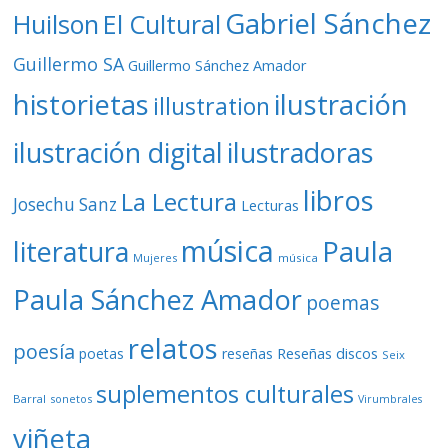
Gabriel Sánchez
Huilson
El Cultural
Guillermo SA
Guillermo Sánchez Amador
ilustración
historietas
illustration
ilustración digital
ilustradoras
libros
La Lectura
Josechu Sanz
Lecturas
música
literatura
Paula
Mujeres
música
Paula Sánchez Amador
poemas
relatos
poesía
Reseñas discos
poetas
reseñas
Seix
suplementos culturales
Barral
sonetos
Virumbrales
viñeta