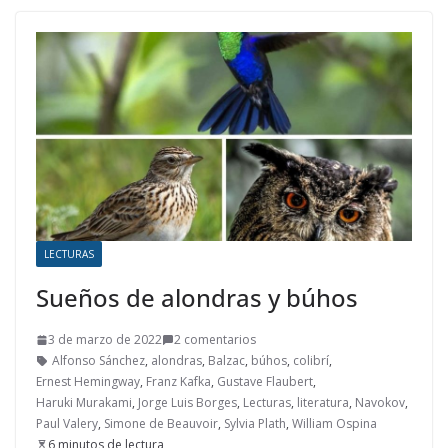
LECTURAS
Sueños de alondras y búhos
3 de marzo de 2022
2 comentarios
Alfonso Sánchez
,
alondras
,
Balzac
,
búhos
,
colibrí
,
Ernest Hemingway
,
Franz Kafka
,
Gustave Flaubert
,
Haruki Murakami
,
Jorge Luis Borges
,
Lecturas
,
literatura
,
Navokov
,
Paul Valery
,
Simone de Beauvoir
,
Sylvia Plath
,
William Ospina
6 minutos de lectura