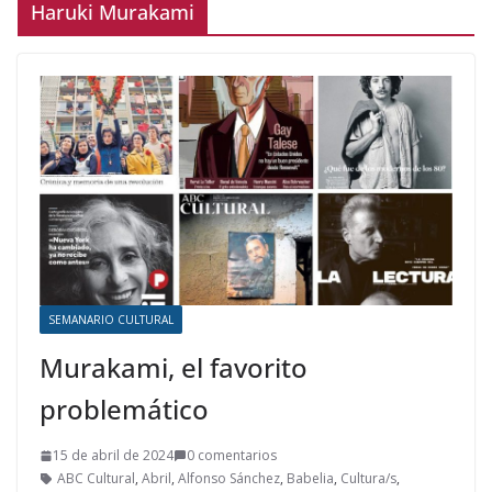
Haruki Murakami
SEMANARIO CULTURAL
Murakami, el favorito
problemático
15 de abril de 2024
0 comentarios
ABC Cultural
,
Abril
,
Alfonso Sánchez
,
Babelia
,
Cultura/s
,