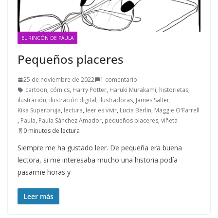
EL RINCÓN DE PAULA
Pequeños placeres
25 de noviembre de 2022
1 comentario
cartoon
,
cómics
,
Harry Potter
,
Haruki Murakami
,
historietas
,
ilustración
,
ilustración digital
,
ilustradoras
,
James Salter
,
Kika Superbruja
,
lectura
,
leer es vivir
,
Lucia Berlin
,
Maggie O'Farrell
,
Paula
,
Paula Sánchez Amador
,
pequeños placeres
,
viñeta
0 minutos de lectura
Siempre me ha gustado leer. De pequeña era buena
lectora, si me interesaba mucho una historia podía
pasarme horas y
Leer más