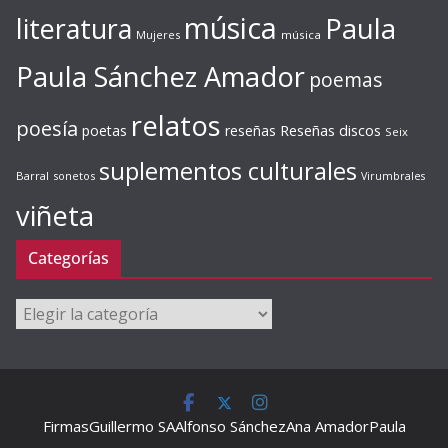
música
literatura
Paula
Mujeres
música
Paula Sánchez Amador
poemas
relatos
poesía
Reseñas discos
poetas
reseñas
Seix
suplementos culturales
Barral
sonetos
Virumbrales
viñeta
Categorías
Categorías
Firmas
Guillermo SA
Alfonso Sánchez
Ana Amador
Paula