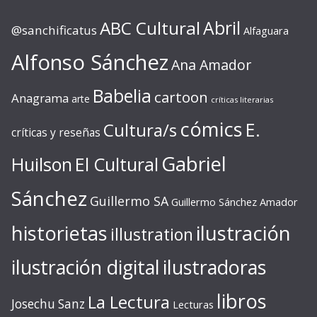
ABC Cultural
Abril
@sanchificatus
Alfaguara
Alfonso Sánchez
Ana Amador
Babelia
cartoon
Anagrama
arte
críticas literarias
cómics
E.
Cultura/s
críticas y reseñas
Gabriel
Huilson
El Cultural
Sánchez
Guillermo SA
Guillermo Sánchez Amador
ilustración
historietas
illustration
ilustración digital
ilustradoras
libros
La Lectura
Josechu Sanz
Lecturas