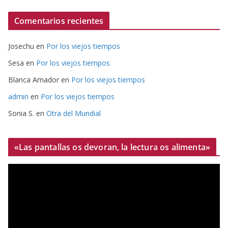
Comentarios recientes
Josechu
en
Por los viejos tiempos
Sesa
en
Por los viejos tiempos
Blanca Amador
en
Por los viejos tiempos
admin
en
Por los viejos tiempos
Sonia S.
en
Otra del Mundial
«Las pantallas os devoran, la lectura os alimenta»
R
e
p
r
o