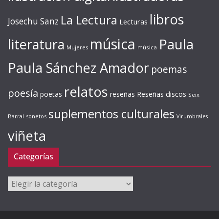
libros
La Lectura
Josechu Sanz
Lecturas
música
literatura
Paula
Mujeres
música
Paula Sánchez Amador
poemas
relatos
poesía
Reseñas discos
poetas
reseñas
Seix
suplementos culturales
Barral
sonetos
Virumbrales
viñeta
Categorías
Categorías