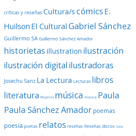
cómics
E.
Cultura/s
críticas y reseñas
Gabriel Sánchez
Huilson
El Cultural
Guillermo SA
Guillermo Sánchez Amador
ilustración
historietas
illustration
ilustración digital
ilustradoras
libros
La Lectura
Josechu Sanz
Lecturas
música
literatura
Paula
Mujeres
música
Paula Sánchez Amador
poemas
relatos
poesía
Reseñas discos
poetas
reseñas
Seix