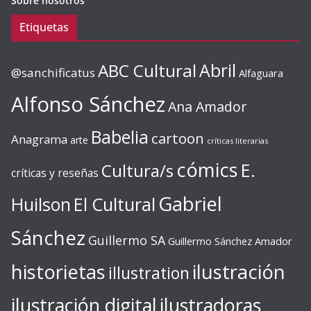
Sobre nosotros
Etiquetas
ABC Cultural
Abril
@sanchificatus
Alfaguara
Alfonso Sánchez
Ana Amador
Babelia
cartoon
Anagrama
arte
críticas literarias
cómics
E.
Cultura/s
críticas y reseñas
Gabriel
Huilson
El Cultural
Sánchez
Guillermo SA
Guillermo Sánchez Amador
ilustración
historietas
illustration
ilustración digital
ilustradoras