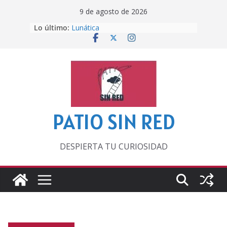
Saltar
9 de agosto de 2026
al
Lo último:
Lunática
contenido
Pero, hasta entonces…
Por los viejos tiempos
‘La broma infinita’ de recomendar
lecturas veraniegas
Otra del Mundial
PATIO SIN RED
DESPIERTA TU CURIOSIDAD