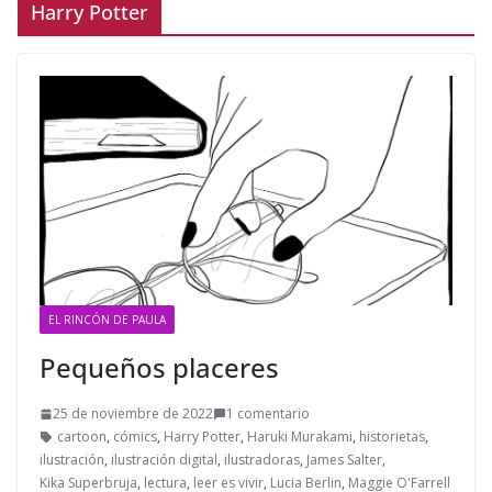
Harry Potter
EL RINCÓN DE PAULA
Pequeños placeres
25 de noviembre de 2022
1 comentario
cartoon
,
cómics
,
Harry Potter
,
Haruki Murakami
,
historietas
,
ilustración
,
ilustración digital
,
ilustradoras
,
James Salter
,
Kika Superbruja
,
lectura
,
leer es vivir
,
Lucia Berlin
,
Maggie O'Farrell