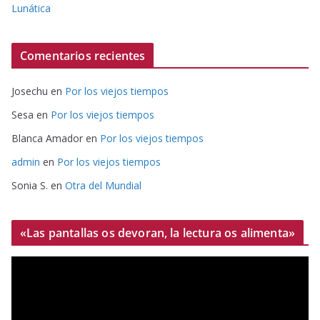
Lunática
Comentarios recientes
Josechu
en
Por los viejos tiempos
Sesa
en
Por los viejos tiempos
Blanca Amador
en
Por los viejos tiempos
admin
en
Por los viejos tiempos
Sonia S.
en
Otra del Mundial
«Las pantallas os devoran, la lectura os alimenta»
R
e
p
r