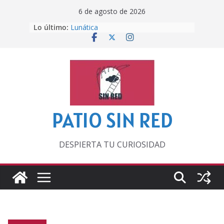
Saltar
6 de agosto de 2026
al
Lo último:
Lunática
contenido
Pero, hasta entonces…
Por los viejos tiempos
‘La broma infinita’ de recomendar
lecturas veraniegas
Otra del Mundial
PATIO SIN RED
DESPIERTA TU CURIOSIDAD