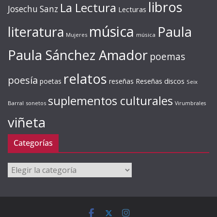
libros
La Lectura
Josechu Sanz
Lecturas
música
literatura
Paula
Mujeres
música
Paula Sánchez Amador
poemas
relatos
poesía
Reseñas discos
poetas
reseñas
Seix
suplementos culturales
Barral
sonetos
Virumbrales
viñeta
Categorías
Categorías