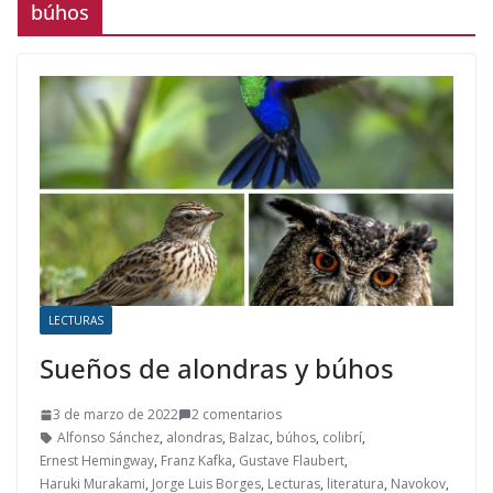
búhos
LECTURAS
Sueños de alondras y búhos
3 de marzo de 2022
2 comentarios
Alfonso Sánchez
,
alondras
,
Balzac
,
búhos
,
colibrí
,
Ernest Hemingway
,
Franz Kafka
,
Gustave Flaubert
,
Haruki Murakami
,
Jorge Luis Borges
,
Lecturas
,
literatura
,
Navokov
,