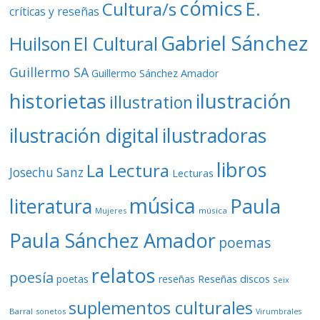
cómics
E.
Cultura/s
críticas y reseñas
Gabriel Sánchez
Huilson
El Cultural
Guillermo SA
Guillermo Sánchez Amador
ilustración
historietas
illustration
ilustración digital
ilustradoras
libros
La Lectura
Josechu Sanz
Lecturas
música
literatura
Paula
Mujeres
música
Paula Sánchez Amador
poemas
relatos
poesía
Reseñas discos
poetas
reseñas
Seix
suplementos culturales
Barral
sonetos
Virumbrales