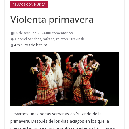
RELATOS CON MÚSICA
Violenta primavera
16 de abril de 2024
0 comentarios
Gabriel Sánchez
,
música
,
relatos
,
Stravinski
4 minutos de lectura
Llevamos unas pocas semanas disfrutando de la
primavera. Después de los días aciagos en los que la
nueva estación se nos presentó con intenso frío, lluvia y