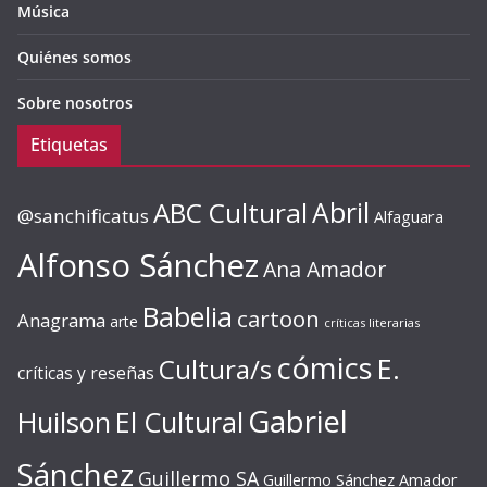
Música
Quiénes somos
Sobre nosotros
Etiquetas
ABC Cultural
Abril
@sanchificatus
Alfaguara
Alfonso Sánchez
Ana Amador
Babelia
cartoon
Anagrama
arte
críticas literarias
cómics
E.
Cultura/s
críticas y reseñas
Gabriel
Huilson
El Cultural
Sánchez
Guillermo SA
Guillermo Sánchez Amador