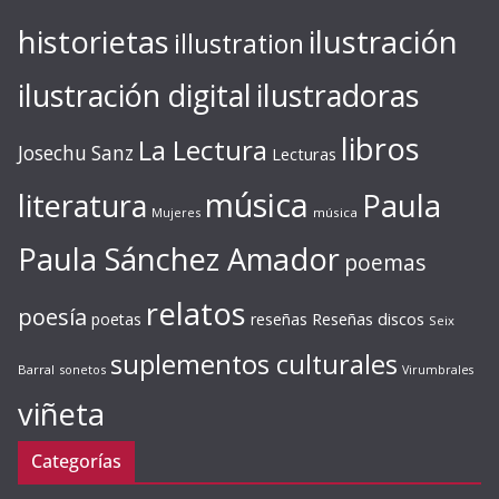
ilustración
historietas
illustration
ilustración digital
ilustradoras
libros
La Lectura
Josechu Sanz
Lecturas
música
literatura
Paula
Mujeres
música
Paula Sánchez Amador
poemas
relatos
poesía
Reseñas discos
poetas
reseñas
Seix
suplementos culturales
Barral
sonetos
Virumbrales
viñeta
Categorías