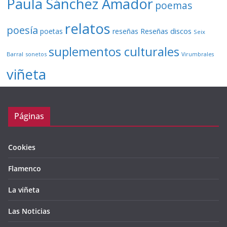
Paula Sánchez Amador
poemas
relatos
poesía
Reseñas discos
poetas
reseñas
Seix
suplementos culturales
Barral
sonetos
Virumbrales
viñeta
Páginas
Cookies
Flamenco
La viñeta
Las Noticias