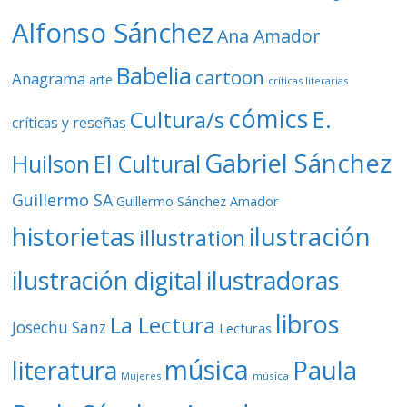
o
Alfonso Sánchez
Ana Amador
Babelia
cartoon
Anagrama
arte
críticas literarias
cómics
E.
Cultura/s
críticas y reseñas
Gabriel Sánchez
Huilson
El Cultural
Guillermo SA
Guillermo Sánchez Amador
ilustración
historietas
illustration
ilustración digital
ilustradoras
libros
La Lectura
Josechu Sanz
Lecturas
música
literatura
Paula
Mujeres
música