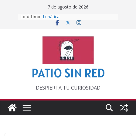
Saltar
7 de agosto de 2026
al
Lo último:
Lunática
contenido
Pero, hasta entonces…
Por los viejos tiempos
‘La broma infinita’ de recomendar
lecturas veraniegas
Otra del Mundial
PATIO SIN RED
DESPIERTA TU CURIOSIDAD