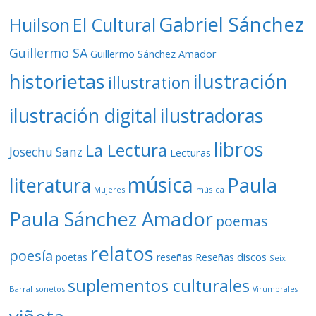
Gabriel Sánchez
Huilson
El Cultural
Guillermo SA
Guillermo Sánchez Amador
ilustración
historietas
illustration
ilustración digital
ilustradoras
libros
La Lectura
Josechu Sanz
Lecturas
música
literatura
Paula
Mujeres
música
Paula Sánchez Amador
poemas
relatos
poesía
Reseñas discos
poetas
reseñas
Seix
suplementos culturales
Barral
sonetos
Virumbrales