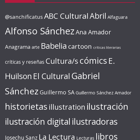
ABC Cultural
Abril
@sanchificatus
Alfaguara
Alfonso Sánchez
Ana Amador
Babelia
cartoon
Anagrama
arte
críticas literarias
cómics
E.
Cultura/s
críticas y reseñas
Gabriel
Huilson
El Cultural
Sánchez
Guillermo SA
Guillermo Sánchez Amador
ilustración
historietas
illustration
ilustración digital
ilustradoras
libros
La Lectura
Josechu Sanz
Lecturas