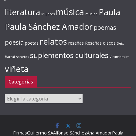
música
literatura
Paula
Mujeres
música
Paula Sánchez Amador
poemas
relatos
poesía
Reseñas discos
poetas
reseñas
Seix
suplementos culturales
Barral
sonetos
Virumbrales
viñeta
Categorías
Categorías
Firmas
Guillermo SA
Alfonso Sánchez
Ana Amador
Paula