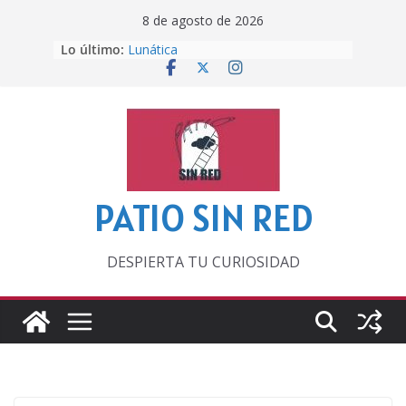
Saltar
8 de agosto de 2026
al
Otra del Mundial
Lo último:
Lunática
contenido
Pero, hasta entonces…
Por los viejos tiempos
‘La broma infinita’ de recomendar
lecturas veraniegas
PATIO SIN RED
DESPIERTA TU CURIOSIDAD