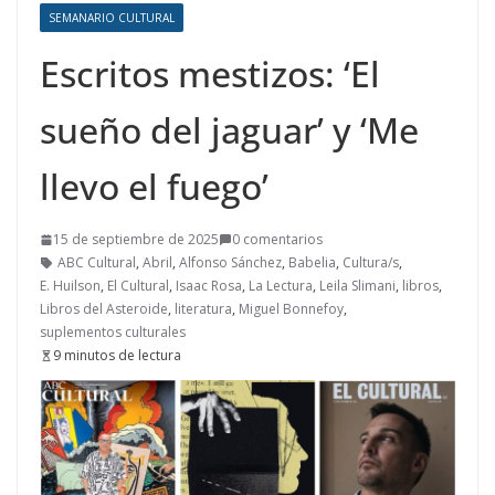
SEMANARIO CULTURAL
Escritos mestizos: ‘El
sueño del jaguar’ y ‘Me
llevo el fuego’
15 de septiembre de 2025
0 comentarios
ABC Cultural
,
Abril
,
Alfonso Sánchez
,
Babelia
,
Cultura/s
,
E. Huilson
,
El Cultural
,
Isaac Rosa
,
La Lectura
,
Leila Slimani
,
libros
,
Libros del Asteroide
,
literatura
,
Miguel Bonnefoy
,
suplementos culturales
9 minutos de lectura