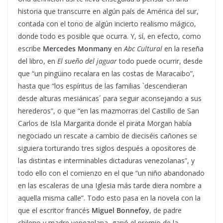
historia que transcurre en algún país de América del sur,
contada con el tono de algún incierto realismo mágico,
donde todo es posible que ocurra. Y, sí, en efecto, como
escribe
Mercedes Monmany
en
Abc Cultural
en la reseña
del libro, en
El sueño del jaguar
todo puede ocurrir, desde
que “un pingüino recalara en las costas de Maracaibo”,
hasta que “los espíritus de las familias `descendieran
desde alturas mesiánicas´ para seguir aconsejando a sus
herederos”, o que “en las mazmorras del Castillo de San
Carlos de Isla Margarita donde el pirata Morgan había
negociado un rescate a cambio de dieciséis cañones se
siguiera torturando tres siglos después a opositores de
las distintas e interminables dictaduras venezolanas”, y
todo ello con el comienzo en el que “un niño abandonado
en las escaleras de una Iglesia más tarde diera nombre a
aquella misma calle”. Todo esto pasa en la novela con la
que el escritor francés
Miguel Bonnefoy
, de padre
chileno y madre venezolana, ganó el premio de la