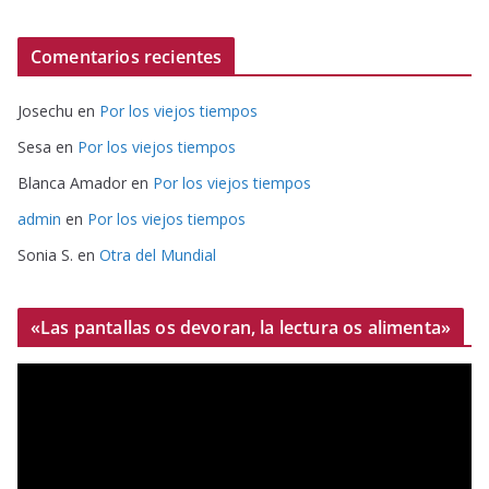
Comentarios recientes
Josechu
en
Por los viejos tiempos
Sesa
en
Por los viejos tiempos
Blanca Amador
en
Por los viejos tiempos
admin
en
Por los viejos tiempos
Sonia S.
en
Otra del Mundial
«Las pantallas os devoran, la lectura os alimenta»
R
e
p
r
o