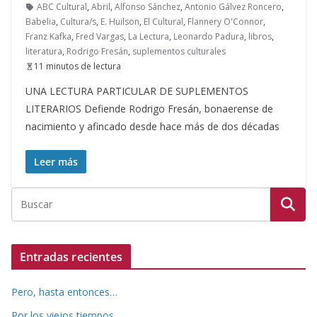
ABC Cultural
,
Abril
,
Alfonso Sánchez
,
Antonio Gálvez Roncero
,
Babelia
,
Cultura/s
,
E. Huilson
,
El Cultural
,
Flannery O'Connor
,
Franz Kafka
,
Fred Vargas
,
La Lectura
,
Leonardo Padura
,
libros
,
literatura
,
Rodrigo Fresán
,
suplementos culturales
11 minutos de lectura
UNA LECTURA PARTICULAR DE SUPLEMENTOS
LITERARIOS Defiende Rodrigo Fresán, bonaerense de
nacimiento y afincado desde hace más de dos décadas
Leer más
Entradas recientes
Pero, hasta entonces…
Por los viejos tiempos