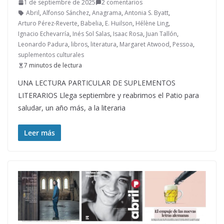
1 de septiembre de 2025
2 comentarios
Abril
,
Alfonso Sánchez
,
Anagrama
,
Antonia S. Byatt
,
Arturo Pérez-Reverte
,
Babelia
,
E. Huilson
,
Hélène Ling
,
Ignacio Echevarría
,
Inés Sol Salas
,
Isaac Rosa
,
Juan Tallón
,
Leonardo Padura
,
libros
,
literatura
,
Margaret Atwood
,
Pessoa
,
suplementos culturales
7 minutos de lectura
UNA LECTURA PARTICULAR DE SUPLEMENTOS
LITERARIOS Llega septiembre y reabrimos el Patio para
saludar, un año más, a la literaria
Leer más