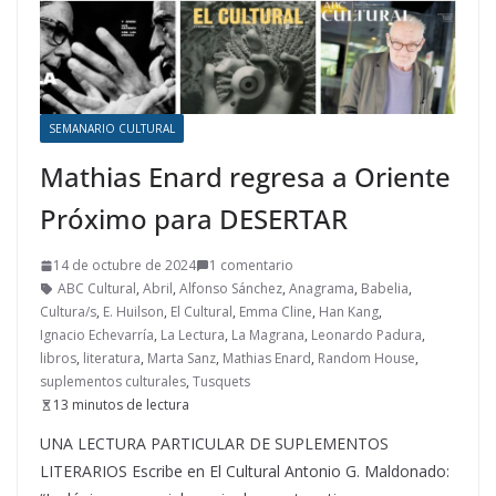
SEMANARIO CULTURAL
Mathias Enard regresa a Oriente
Próximo para DESERTAR
14 de octubre de 2024
1 comentario
ABC Cultural
,
Abril
,
Alfonso Sánchez
,
Anagrama
,
Babelia
,
Cultura/s
,
E. Huilson
,
El Cultural
,
Emma Cline
,
Han Kang
,
Ignacio Echevarría
,
La Lectura
,
La Magrana
,
Leonardo Padura
,
libros
,
literatura
,
Marta Sanz
,
Mathias Enard
,
Random House
,
suplementos culturales
,
Tusquets
13 minutos de lectura
UNA LECTURA PARTICULAR DE SUPLEMENTOS
LITERARIOS Escribe en El Cultural Antonio G. Maldonado: