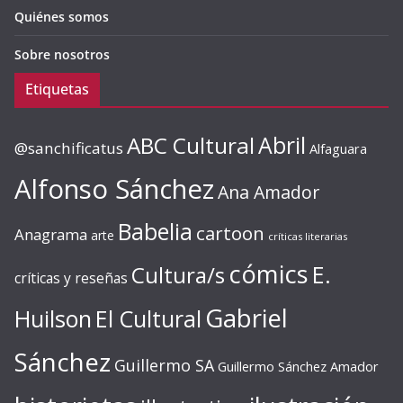
Quiénes somos
Sobre nosotros
Etiquetas
ABC Cultural
Abril
@sanchificatus
Alfaguara
Alfonso Sánchez
Ana Amador
Babelia
cartoon
Anagrama
arte
críticas literarias
cómics
E.
Cultura/s
críticas y reseñas
Gabriel
Huilson
El Cultural
Sánchez
Guillermo SA
Guillermo Sánchez Amador