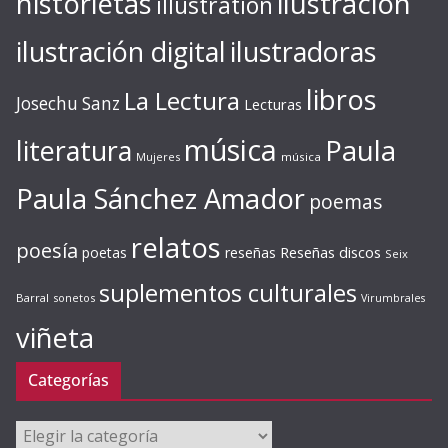
ilustración
historietas
illustration
ilustración digital
ilustradoras
libros
La Lectura
Josechu Sanz
Lecturas
música
literatura
Paula
Mujeres
música
Paula Sánchez Amador
poemas
relatos
poesía
Reseñas discos
poetas
reseñas
Seix
suplementos culturales
Barral
sonetos
Virumbrales
viñeta
Categorías
Categorías