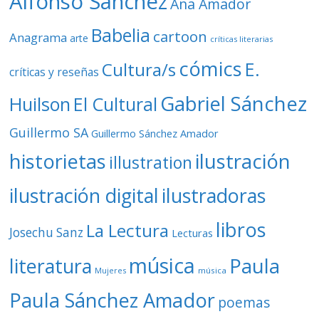
Alfonso Sánchez
Ana Amador
Babelia
cartoon
Anagrama
arte
críticas literarias
cómics
E.
Cultura/s
críticas y reseñas
Gabriel Sánchez
Huilson
El Cultural
Guillermo SA
Guillermo Sánchez Amador
ilustración
historietas
illustration
ilustración digital
ilustradoras
libros
La Lectura
Josechu Sanz
Lecturas
música
literatura
Paula
Mujeres
música
Paula Sánchez Amador
poemas