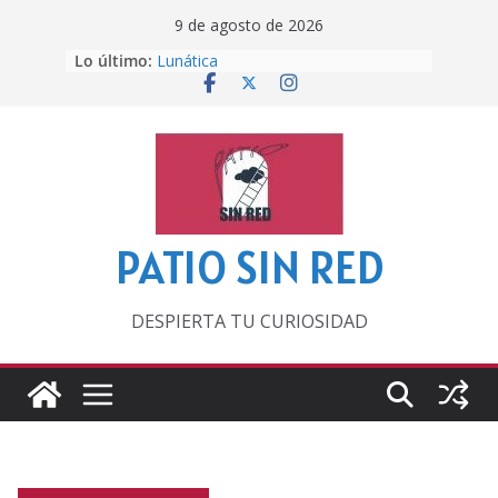
Saltar
9 de agosto de 2026
al
Lo último:
Lunática
contenido
Pero, hasta entonces…
Por los viejos tiempos
‘La broma infinita’ de recomendar
lecturas veraniegas
Otra del Mundial
PATIO SIN RED
DESPIERTA TU CURIOSIDAD