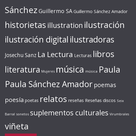
Sánchez
Guillermo SA
Guillermo Sánchez Amador
ilustración
historietas
illustration
ilustración digital
ilustradoras
libros
La Lectura
Josechu Sanz
Lecturas
música
literatura
Paula
Mujeres
música
Paula Sánchez Amador
poemas
relatos
poesía
Reseñas discos
poetas
reseñas
Seix
suplementos culturales
Barral
sonetos
Virumbrales
viñeta