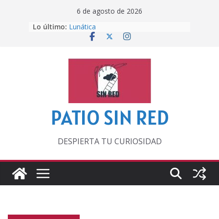
Saltar
6 de agosto de 2026
al
Lo último:
Lunática
contenido
Pero, hasta entonces…
Por los viejos tiempos
‘La broma infinita’ de recomendar
lecturas veraniegas
Otra del Mundial
PATIO SIN RED
DESPIERTA TU CURIOSIDAD