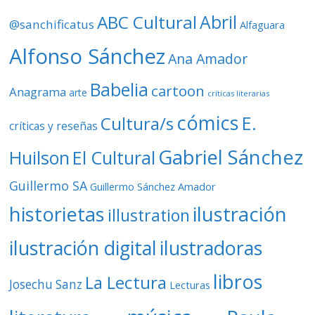
d
ABC Cultural
Abril
@sanchificatus
Alfaguara
e
o
Alfonso Sánchez
Ana Amador
Babelia
cartoon
Anagrama
arte
críticas literarias
cómics
E.
Cultura/s
críticas y reseñas
Gabriel Sánchez
Huilson
El Cultural
Guillermo SA
Guillermo Sánchez Amador
ilustración
historietas
illustration
ilustración digital
ilustradoras
libros
La Lectura
Josechu Sanz
Lecturas