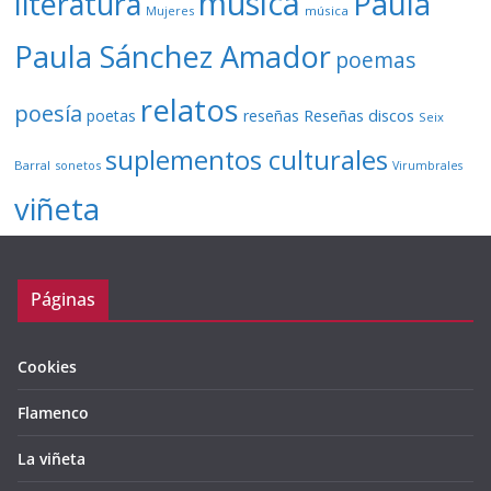
música
literatura
Paula
Mujeres
música
Paula Sánchez Amador
poemas
relatos
poesía
Reseñas discos
poetas
reseñas
Seix
suplementos culturales
Barral
sonetos
Virumbrales
viñeta
Páginas
Cookies
Flamenco
La viñeta