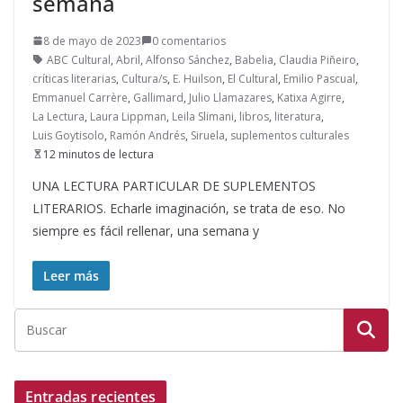
semana
8 de mayo de 2023
0 comentarios
ABC Cultural
,
Abril
,
Alfonso Sánchez
,
Babelia
,
Claudia Piñeiro
,
críticas literarias
,
Cultura/s
,
E. Huilson
,
El Cultural
,
Emilio Pascual
,
Emmanuel Carrère
,
Gallimard
,
Julio Llamazares
,
Katixa Agirre
,
La Lectura
,
Laura Lippman
,
Leila Slimani
,
libros
,
literatura
,
Luis Goytisolo
,
Ramón Andrés
,
Siruela
,
suplementos culturales
12 minutos de lectura
UNA LECTURA PARTICULAR DE SUPLEMENTOS
LITERARIOS. Echarle imaginación, se trata de eso. No
siempre es fácil rellenar, una semana y
Leer más
Entradas recientes