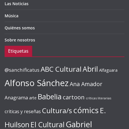
Las Noticias
Música
Quiénes somos
Sobre nosotros
Etiquetas
ABC Cultural
Abril
@sanchificatus
Alfaguara
Alfonso Sánchez
Ana Amador
Babelia
cartoon
Anagrama
arte
críticas literarias
cómics
E.
Cultura/s
críticas y reseñas
Gabriel
Huilson
El Cultural