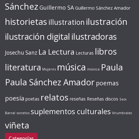
Sánchez
Guillermo SA
Guillermo Sánchez Amador
ilustración
historietas
illustration
ilustración digital
ilustradoras
libros
La Lectura
Josechu Sanz
Lecturas
música
literatura
Paula
Mujeres
música
Paula Sánchez Amador
poemas
relatos
poesía
Reseñas discos
poetas
reseñas
Seix
suplementos culturales
Barral
sonetos
Virumbrales
viñeta
Categorías