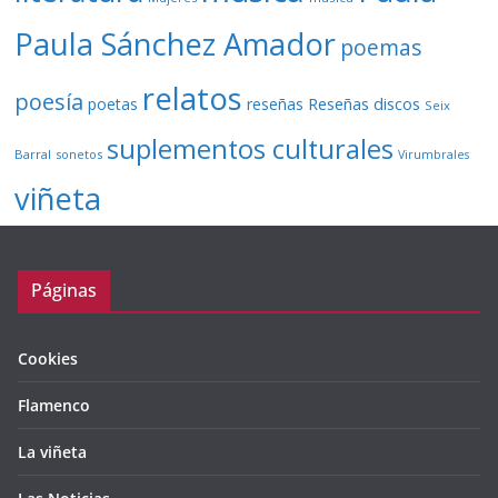
Paula Sánchez Amador
poemas
relatos
poesía
Reseñas discos
poetas
reseñas
Seix
suplementos culturales
Barral
sonetos
Virumbrales
viñeta
Páginas
Cookies
Flamenco
La viñeta