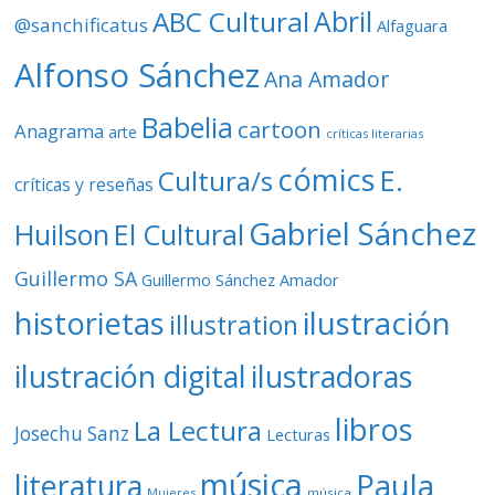
d
ABC Cultural
Abril
@sanchificatus
Alfaguara
e
o
Alfonso Sánchez
Ana Amador
Babelia
cartoon
Anagrama
arte
críticas literarias
cómics
E.
Cultura/s
críticas y reseñas
Gabriel Sánchez
Huilson
El Cultural
Guillermo SA
Guillermo Sánchez Amador
ilustración
historietas
illustration
ilustración digital
ilustradoras
libros
La Lectura
Josechu Sanz
Lecturas
música
literatura
Paula
Mujeres
música