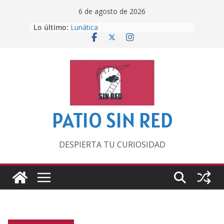
Saltar
6 de agosto de 2026
al
Lo último:
Lunática
contenido
Pero, hasta entonces…
Por los viejos tiempos
‘La broma infinita’ de recomendar
lecturas veraniegas
Otra del Mundial
PATIO SIN RED
DESPIERTA TU CURIOSIDAD