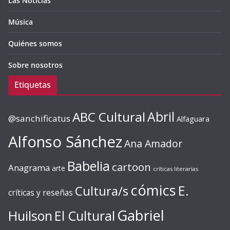
Las Noticias
Música
Quiénes somos
Sobre nosotros
Etiquetas
ABC Cultural
Abril
@sanchificatus
Alfaguara
Alfonso Sánchez
Ana Amador
Babelia
cartoon
Anagrama
arte
críticas literarias
cómics
E.
Cultura/s
críticas y reseñas
Gabriel
Huilson
El Cultural