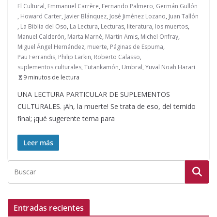
El Cultural
,
Emmanuel Carrère
,
Fernando Palmero
,
Germán Gullón
,
Howard Carter
,
Javier Blánquez
,
José Jiménez Lozano
,
Juan Tallón
,
La Biblia del Oso
,
La Lectura
,
Lecturas
,
literatura
,
los muertos
,
Manuel Calderón
,
Marta Marné
,
Martin Amis
,
Michel Onfray
,
Miguel Ángel Hernández
,
muerte
,
Páginas de Espuma
,
Pau Ferrandis
,
Philip Larkin
,
Roberto Calasso
,
suplementos culturales
,
Tutankamón
,
Umbral
,
Yuval Noah Harari
9 minutos de lectura
UNA LECTURA PARTICULAR DE SUPLEMENTOS
CULTURALES. ¡Ah, la muerte! Se trata de eso, del temido
final; ¡qué sugerente tema para
Leer más
Entradas recientes