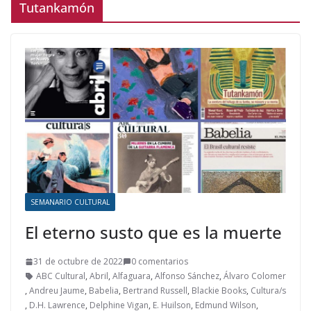
Tutankamón
SEMANARIO CULTURAL
El eterno susto que es la muerte
31 de octubre de 2022
0 comentarios
ABC Cultural
,
Abril
,
Alfaguara
,
Alfonso Sánchez
,
Álvaro Colomer
,
Andreu Jaume
,
Babelia
,
Bertrand Russell
,
Blackie Books
,
Cultura/s
,
D.H. Lawrence
,
Delphine Vigan
,
E. Huilson
,
Edmund Wilson
,