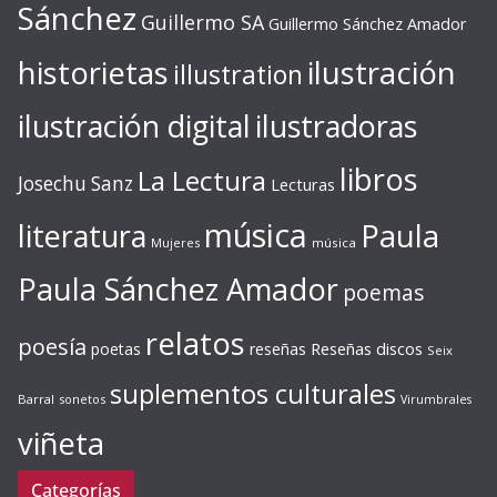
Sánchez
Guillermo SA
Guillermo Sánchez Amador
ilustración
historietas
illustration
ilustración digital
ilustradoras
libros
La Lectura
Josechu Sanz
Lecturas
música
literatura
Paula
Mujeres
música
Paula Sánchez Amador
poemas
relatos
poesía
Reseñas discos
poetas
reseñas
Seix
suplementos culturales
Barral
sonetos
Virumbrales
viñeta
Categorías