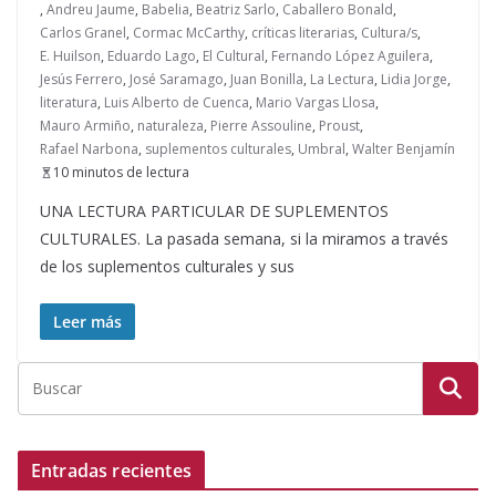
,
Andreu Jaume
,
Babelia
,
Beatriz Sarlo
,
Caballero Bonald
,
Carlos Granel
,
Cormac McCarthy
,
críticas literarias
,
Cultura/s
,
E. Huilson
,
Eduardo Lago
,
El Cultural
,
Fernando López Aguilera
,
Jesús Ferrero
,
José Saramago
,
Juan Bonilla
,
La Lectura
,
Lidia Jorge
,
literatura
,
Luis Alberto de Cuenca
,
Mario Vargas Llosa
,
Mauro Armiño
,
naturaleza
,
Pierre Assouline
,
Proust
,
Rafael Narbona
,
suplementos culturales
,
Umbral
,
Walter Benjamín
10 minutos de lectura
UNA LECTURA PARTICULAR DE SUPLEMENTOS
CULTURALES. La pasada semana, si la miramos a través
de los suplementos culturales y sus
Leer más
Entradas recientes