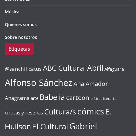
Música
Quiénes somos
Sobre nosotros
Etiquetas
ABC Cultural
Abril
@sanchificatus
Alfaguara
Alfonso Sánchez
Ana Amador
Babelia
cartoon
Anagrama
arte
críticas literarias
cómics
E.
Cultura/s
críticas y reseñas
Gabriel
Huilson
El Cultural