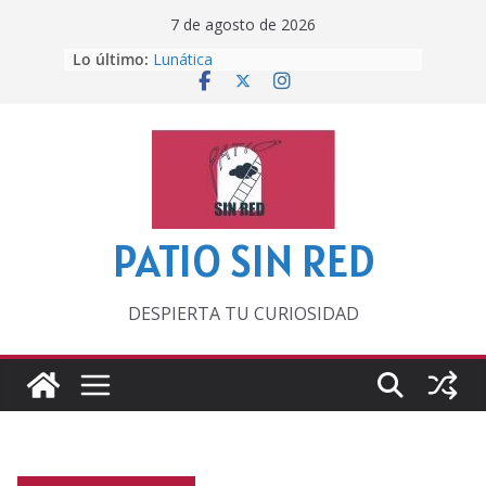
Saltar
7 de agosto de 2026
al
Lo último:
Lunática
contenido
Pero, hasta entonces…
Por los viejos tiempos
‘La broma infinita’ de recomendar
lecturas veraniegas
Otra del Mundial
PATIO SIN RED
DESPIERTA TU CURIOSIDAD