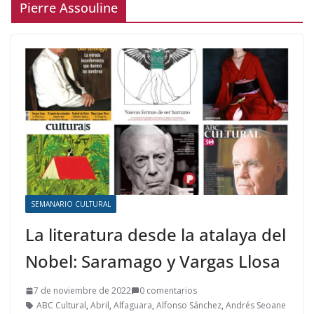
Pierre Assouline
SEMANARIO CULTURAL
La literatura desde la atalaya del
Nobel: Saramago y Vargas Llosa
7 de noviembre de 2022
0 comentarios
ABC Cultural
,
Abril
,
Alfaguara
,
Alfonso Sánchez
,
Andrés Seoane