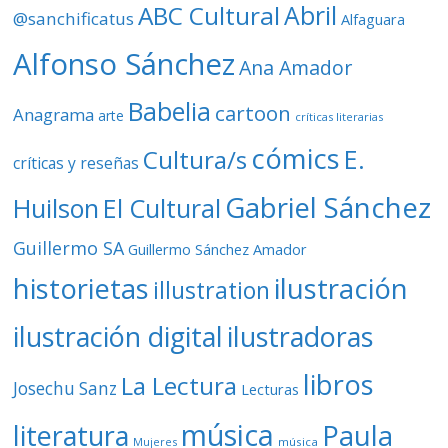
ABC Cultural
Abril
@sanchificatus
Alfaguara
e
o
Alfonso Sánchez
Ana Amador
Babelia
cartoon
Anagrama
arte
críticas literarias
cómics
E.
Cultura/s
críticas y reseñas
Gabriel Sánchez
Huilson
El Cultural
Guillermo SA
Guillermo Sánchez Amador
ilustración
historietas
illustration
ilustración digital
ilustradoras
libros
La Lectura
Josechu Sanz
Lecturas
música
literatura
Paula
Mujeres
música