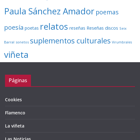
Paula Sánchez Amador
poemas
relatos
poesía
Reseñas discos
poetas
reseñas
Seix
suplementos culturales
Barral
sonetos
Virumbrales
viñeta
Páginas
Cookies
Flamenco
La viñeta
Las Noticias