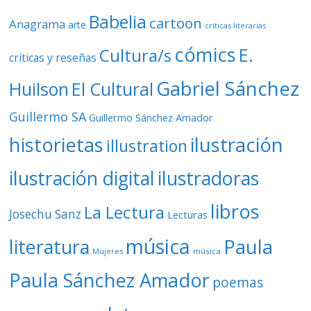
Babelia
cartoon
Anagrama
arte
críticas literarias
cómics
E.
Cultura/s
críticas y reseñas
Gabriel Sánchez
Huilson
El Cultural
Guillermo SA
Guillermo Sánchez Amador
ilustración
historietas
illustration
ilustración digital
ilustradoras
libros
La Lectura
Josechu Sanz
Lecturas
música
literatura
Paula
Mujeres
música
Paula Sánchez Amador
poemas