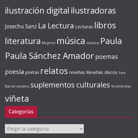
ilustración digital
ilustradoras
libros
La Lectura
Josechu Sanz
Lecturas
música
literatura
Paula
Mujeres
música
Paula Sánchez Amador
poemas
relatos
poesía
Reseñas discos
poetas
reseñas
Seix
suplementos culturales
Barral
sonetos
Virumbrales
viñeta
Categorías
Categorías