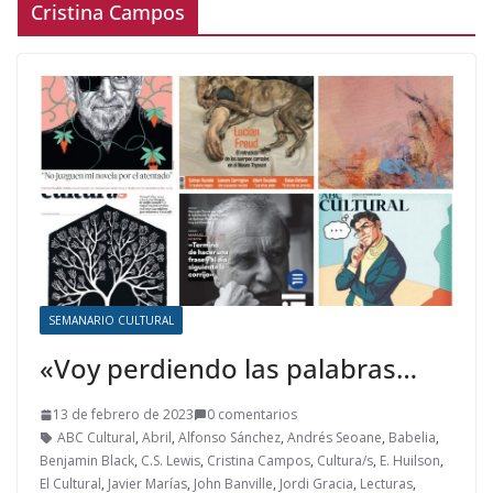
Cristina Campos
SEMANARIO CULTURAL
«Voy perdiendo las palabras…
13 de febrero de 2023
0 comentarios
ABC Cultural
,
Abril
,
Alfonso Sánchez
,
Andrés Seoane
,
Babelia
,
Benjamin Black
,
C.S. Lewis
,
Cristina Campos
,
Cultura/s
,
E. Huilson
,
El Cultural
,
Javier Marías
,
John Banville
,
Jordi Gracia
,
Lecturas
,