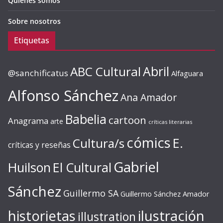
Quiénes somos
Sobre nosotros
Etiquetas
ABC Cultural
Abril
@sanchificatus
Alfaguara
Alfonso Sánchez
Ana Amador
Babelia
cartoon
Anagrama
arte
críticas literarias
cómics
E.
Cultura/s
críticas y reseñas
Gabriel
Huilson
El Cultural
Sánchez
Guillermo SA
Guillermo Sánchez Amador
ilustración
historietas
illustration