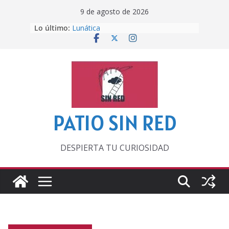
Saltar
9 de agosto de 2026
al
Lo último:
Lunática
contenido
Pero, hasta entonces…
Por los viejos tiempos
‘La broma infinita’ de recomendar
lecturas veraniegas
Otra del Mundial
PATIO SIN RED
DESPIERTA TU CURIOSIDAD