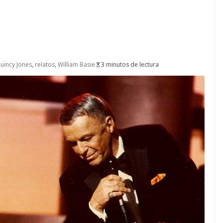
uincy Jones
,
relatos
,
William Basie
3 minutos de lectura