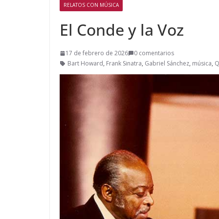
RELATOS CON MÚSICA
El Conde y la Voz
17 de febrero de 2026
0 comentarios
Bart Howard
,
Frank Sinatra
,
Gabriel Sánchez
,
música
,
Q