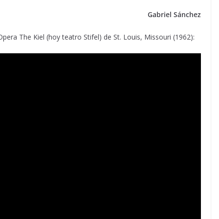
Gabriel Sánchez
pera The Kiel (hoy teatro Stifel) de St. Louis, Missouri (1962):