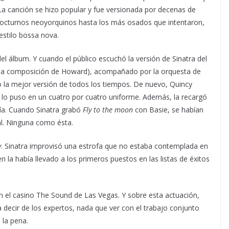
La canción se hizo popular y fue versionada por decenas de
nocturnos neoyorquinos hasta los más osados que intentaron,
estilo bossa nova.
del álbum. Y cuando el público escuchó la versión de Sinatra del
 la composición de Howard), acompañado por la orquesta de
mo la mejor versión de todos los tiempos. De nuevo, Quincy
 y lo puso en un cuatro por cuatro uniforme. Además, la recargó
gía. Cuando Sinatra grabó
Fly to the moon
con Basie, se habían
al. Ninguna como ésta.
y
. Sinatra improvisó una estrofa que no estaba contemplada en
en la había llevado a los primeros puestos en las listas de éxitos
n el casino The Sound de Las Vegas. Y sobre esta actuación,
 decir de los expertos, nada que ver con el trabajo conjunto
 la pena.