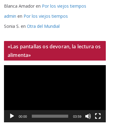
Blanca Amador
en
Por los viejos tiempos
admin
en
Por los viejos tiempos
Sonia S.
en
Otra del Mundial
«Las pantallas os devoran, la lectura os
alimenta»
R
e
p
r
o
d
u
00:00
03:59
c
t