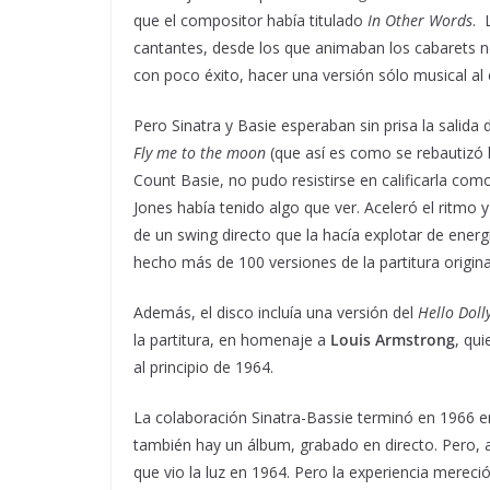
que el compositor había titulado
In Other Words
. 
cantantes, desde los que animaban los cabarets 
con poco éxito, hacer una versión sólo musical al 
Pero Sinatra y Basie esperaban sin prisa la salida 
Fly me to the moon
(que así es como se rebautizó
Count Basie, no pudo resistirse en calificarla co
Jones había tenido algo que ver. Aceleró el ritmo
de un swing directo que la hacía explotar de ener
hecho más de 100 versiones de la partitura origin
Además, el disco incluía una versión del
Hello Doll
la partitura, en homenaje a
Louis Armstrong
, qui
al principio de 1964.
La colaboración Sinatra-Bassie terminó en 1966 e
también hay un álbum, grabado en directo. Pero, a
que vio la luz en 1964. Pero la experiencia mereció