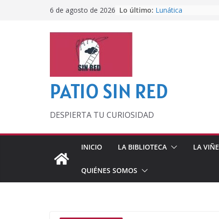
Saltar
Lo último:
Lunática
6 de agosto de 2026
al
Pero, hasta entonc
Por los viejos tiem
contenido
‘La broma infinita’
lecturas veraniegas
Otra del Mundial
PATIO SIN RED
DESPIERTA TU CURIOSIDAD
INICIO
LA BIBLIOTECA
LA VIÑ
QUIÉNES SOMOS