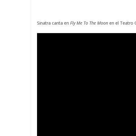
Sinatra canta en
Fly Me To The Moon
en el Teatro O