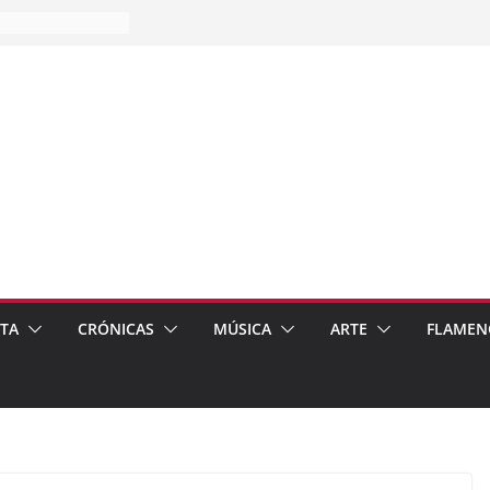
es…
pos
 de recomendar
ETA
CRÓNICAS
MÚSICA
ARTE
FLAMEN