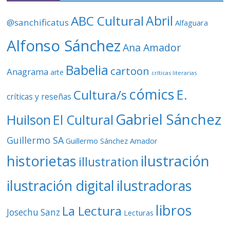
d
ABC Cultural
Abril
@sanchificatus
Alfaguara
e
o
Alfonso Sánchez
Ana Amador
Babelia
cartoon
Anagrama
arte
críticas literarias
cómics
E.
Cultura/s
críticas y reseñas
Gabriel Sánchez
Huilson
El Cultural
Guillermo SA
Guillermo Sánchez Amador
ilustración
historietas
illustration
ilustración digital
ilustradoras
libros
La Lectura
Josechu Sanz
Lecturas