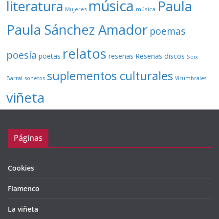
música
literatura
Paula
Mujeres
música
Paula Sánchez Amador
poemas
relatos
poesía
Reseñas discos
poetas
reseñas
Seix
suplementos culturales
Barral
sonetos
Virumbrales
viñeta
Páginas
Cookies
Flamenco
La viñeta