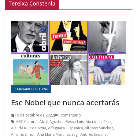
Tereixa Constenla
SEMANARIO CULTURAL
Ese Nobel que nunca acertarás
10 de octubre de 2022
1 comentario
ABC Cultural
,
Abril
,
Agustina Bessa-Luis
,
Aixa de la Cruz
,
Alauda Ruiz de Azúa
,
Alfaguara Hispánica
,
Alfonso Sánchez
,
Ana Iris Simón
,
Ana María Martínez Sagi
,
Andrés Seoane
,