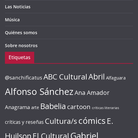
Las Noticias
Música
Quiénes somos
Sobre nosotros
Etiquetas
ABC Cultural
Abril
@sanchificatus
Alfaguara
Alfonso Sánchez
Ana Amador
Babelia
cartoon
Anagrama
arte
críticas literarias
cómics
E.
Cultura/s
críticas y reseñas
Gabriel
Huilson
El Cultural