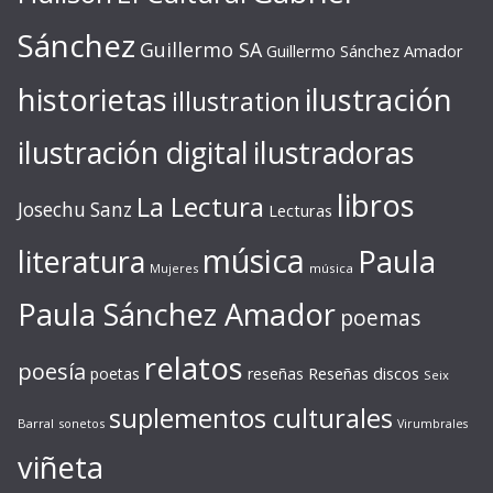
Sánchez
Guillermo SA
Guillermo Sánchez Amador
ilustración
historietas
illustration
ilustración digital
ilustradoras
libros
La Lectura
Josechu Sanz
Lecturas
música
literatura
Paula
Mujeres
música
Paula Sánchez Amador
poemas
relatos
poesía
Reseñas discos
poetas
reseñas
Seix
suplementos culturales
Barral
sonetos
Virumbrales
viñeta