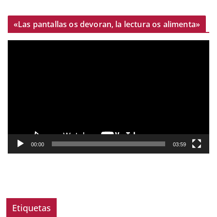
«Las pantallas os devoran, la lectura os alimenta»
R
e
p
r
o
d
u
c
t
00:00
03:59
o
r
d
e
v
Etiquetas
í