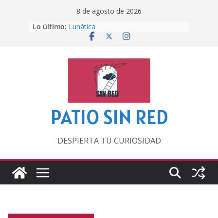
Saltar
8 de agosto de 2026
al
Lo último:
Lunática
contenido
Pero, hasta entonces…
Por los viejos tiempos
‘La broma infinita’ de recomendar
lecturas veraniegas
Otra del Mundial
PATIO SIN RED
DESPIERTA TU CURIOSIDAD