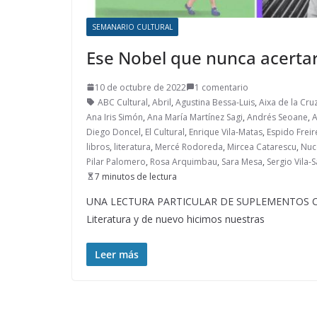
SEMANARIO CULTURAL
Ese Nobel que nunca acerta
10 de octubre de 2022
1 comentario
ABC Cultural
,
Abril
,
Agustina Bessa-Luis
,
Aixa de la Cru
Ana Iris Simón
,
Ana María Martínez Sagi
,
Andrés Seoane
,
A
Diego Doncel
,
El Cultural
,
Enrique Vila-Matas
,
Espido Freir
libros
,
literatura
,
Mercé Rodoreda
,
Mircea Catarescu
,
Nuc
Pilar Palomero
,
Rosa Arquimbau
,
Sara Mesa
,
Sergio Vila-
7 minutos de lectura
UNA LECTURA PARTICULAR DE SUPLEMENTOS CULT
Literatura y de nuevo hicimos nuestras
Leer más