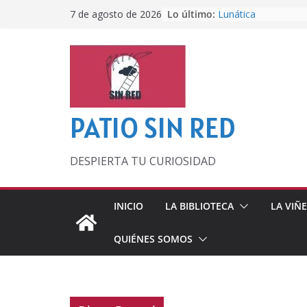
Saltar
Lo último:
Lunática
7 de agosto de 2026
al
Pero, hasta entonc
Por los viejos tiem
contenido
‘La broma infinita’
lecturas veraniegas
Otra del Mundial
PATIO SIN RED
DESPIERTA TU CURIOSIDAD
INICIO
LA BIBLIOTECA
LA VIÑ
QUIÉNES SOMOS