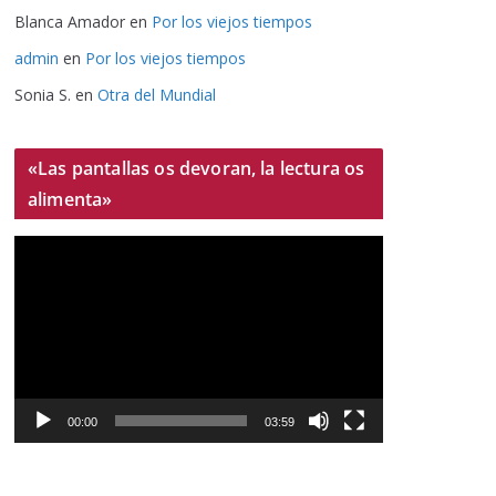
Blanca Amador
en
Por los viejos tiempos
admin
en
Por los viejos tiempos
Sonia S.
en
Otra del Mundial
«Las pantallas os devoran, la lectura os
alimenta»
R
e
p
r
o
d
u
00:00
03:59
c
t