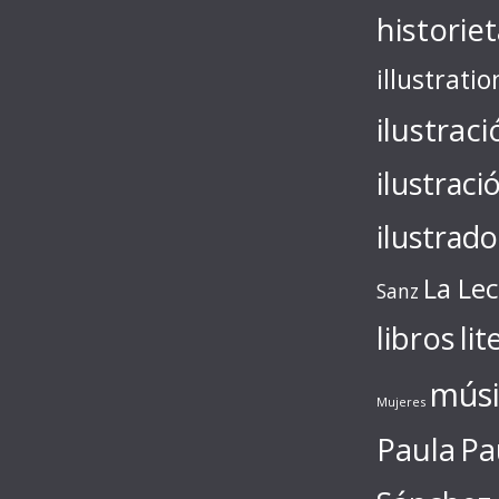
historie
illustratio
ilustraci
ilustraci
ilustrado
La Le
Sanz
libros
lit
músi
Mujeres
Paula
Pa