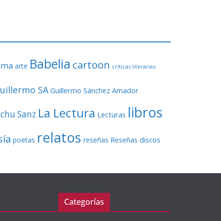
o
r
d
e
v
Babelia
í
cartoon
ama
arte
críticas literarias
d
e
uillermo SA
Guillermo Sánchez Amador
o
libros
La Lectura
echu Sanz
Lecturas
relatos
sía
Reseñas discos
poetas
reseñas
Categorías