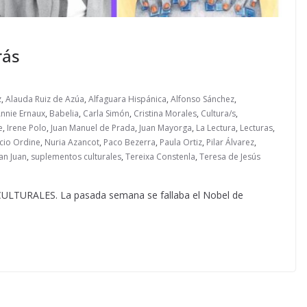
rás
z
,
Alauda Ruiz de Azúa
,
Alfaguara Hispánica
,
Alfonso Sánchez
,
nnie Ernaux
,
Babelia
,
Carla Simón
,
Cristina Morales
,
Cultura/s
,
e
,
Irene Polo
,
Juan Manuel de Prada
,
Juan Mayorga
,
La Lectura
,
Lecturas
,
cio Ordine
,
Nuria Azancot
,
Paco Bezerra
,
Paula Ortiz
,
Pilar Álvarez
,
San Juan
,
suplementos culturales
,
Tereixa Constenla
,
Teresa de Jesús
URALES. La pasada semana se fallaba el Nobel de