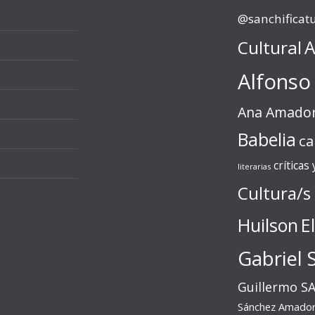
@sanchificat
Cultural
A
Alfonso
Ana Amado
Babelia
ca
críticas
literarias
Cultura/s
Huilson
E
Gabriel 
Guillermo S
Sánchez Amado