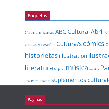
Etiquetas
ABC Cultural
Abril
@sanchificatus
Al
cómics
E
Cultura/s
críticas y reseñas
ilustr
historietas
illustration
música
literatura
Pa
Mujeres
música
suplementos cultural
Seix Barral
sonetos
Páginas