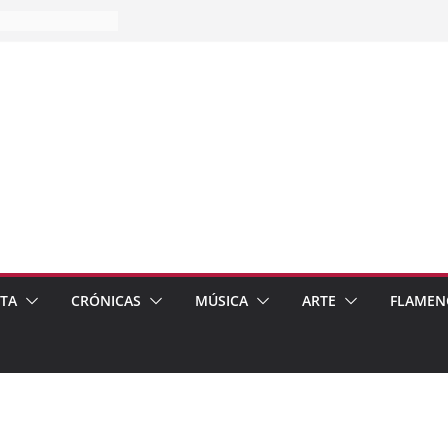
es…
pos
 de recomendar
ETA
CRÓNICAS
MÚSICA
ARTE
FLAMEN