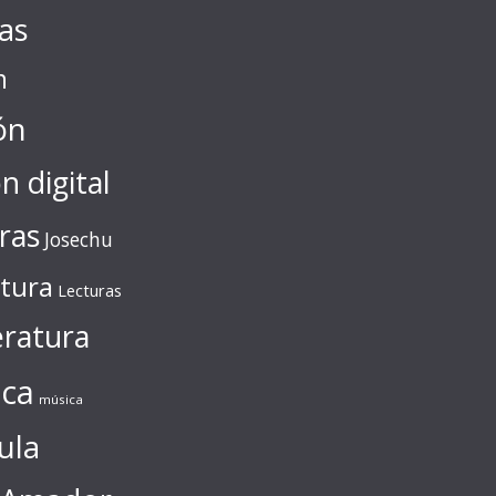
tas
n
ón
ón digital
ras
Josechu
ctura
Lecturas
eratura
ca
música
ula