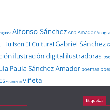
Alfonso Sánchez
Ana Amador
Anagr
faguara
Gabriel Sánchez
. Huilson
El Cultural
G
ación
ilustración digital
ilustradoras
Jos
ula
Paula Sánchez Amador
poe
poemas
viñeta
es
Virumbrales
Etiquetas