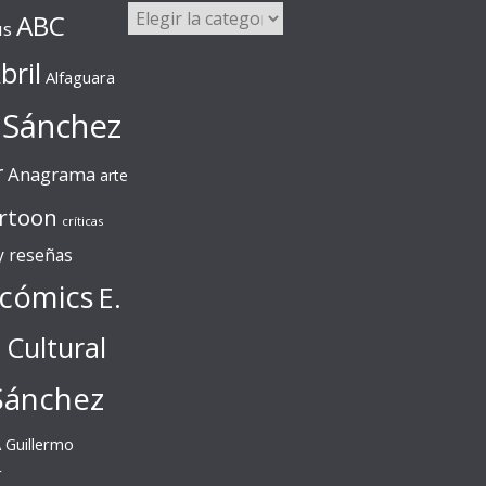
Categorías
ABC
us
bril
Alfaguara
 Sánchez
r
Anagrama
arte
rtoon
críticas
 y reseñas
cómics
E.
l Cultural
Sánchez
A
Guillermo
r