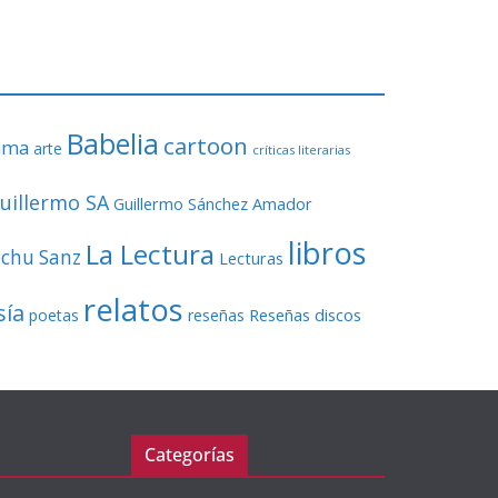
o
r
d
e
v
Babelia
í
cartoon
ama
arte
críticas literarias
d
e
uillermo SA
Guillermo Sánchez Amador
o
libros
La Lectura
echu Sanz
Lecturas
relatos
sía
Reseñas discos
poetas
reseñas
Categorías