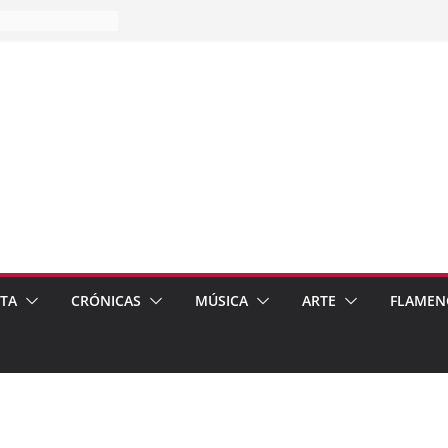
es…
pos
 de recomendar
ETA
CRÓNICAS
MÚSICA
ARTE
FLAMEN