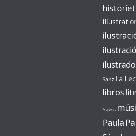
historie
illustratio
ilustraci
ilustraci
ilustrado
La Le
Sanz
libros
lit
músi
Mujeres
Paula
Pa