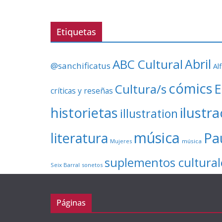
Etiquetas
ABC Cultural
Abril
@sanchificatus
Al
cómics
E
Cultura/s
críticas y reseñas
ilustr
historietas
illustration
música
literatura
Pa
Mujeres
música
suplementos cultural
Seix Barral
sonetos
Páginas