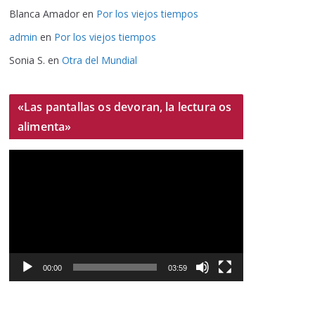
Blanca Amador
en
Por los viejos tiempos
admin
en
Por los viejos tiempos
Sonia S.
en
Otra del Mundial
«Las pantallas os devoran, la lectura os
alimenta»
R
e
p
r
o
d
u
00:00
03:59
c
t