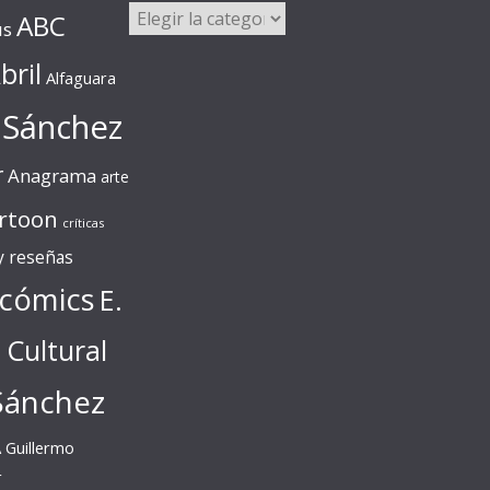
Categorías
ABC
us
bril
Alfaguara
 Sánchez
r
Anagrama
arte
rtoon
críticas
 y reseñas
cómics
E.
l Cultural
Sánchez
A
Guillermo
r