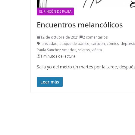
EL RINCÓN DE PAULA
Encuentros melancólicos
12 de octubre de 2021
2 comentarios
ansiedad
,
ataque de pánico
,
cartoon
,
cómics
,
depresi
Paula Sánchez Amador
,
relatos
,
viñeta
1 minutos de lectura
Salía yo del metro un martes por la tarde, después
Leer más