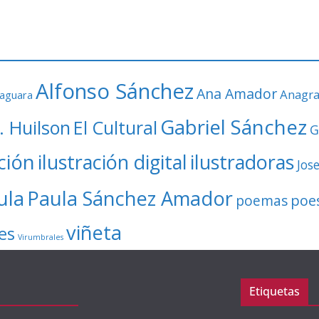
Alfonso Sánchez
Ana Amador
Anagr
faguara
Gabriel Sánchez
. Huilson
El Cultural
G
ación
ilustración digital
ilustradoras
Jos
ula
Paula Sánchez Amador
poe
poemas
viñeta
es
Virumbrales
Etiquetas