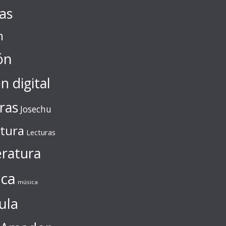
tas
n
ón
ón digital
ras
Josechu
ctura
Lecturas
eratura
ca
música
ula