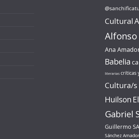
@sanchificat
Cultural
A
Alfonso
Ana Amado
Babelia
ca
críticas
literarias
Cultura/s
Huilson
E
Gabriel 
Guillermo S
Sánchez Amado