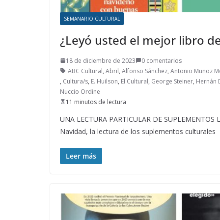
SEMANARIO CULTURAL
¿Leyó usted el mejor libro d
18 de diciembre de 2023
0 comentarios
ABC Cultural
,
Abril
,
Alfonso Sánchez
,
Antonio Muñoz M
,
Cultura/s
,
E. Huilson
,
El Cultural
,
George Steiner
,
Hernán 
Nuccio Ordine
11 minutos de lectura
UNA LECTURA PARTICULAR DE SUPLEMENTOS LITE
Navidad, la lectura de los suplementos culturales
Leer más