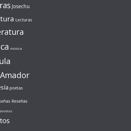
ras
Josechu
ctura
Lecturas
eratura
ca
música
ula
 Amador
sía
poetas
Reseñas
señas
sonetos
tos