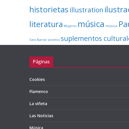
ilustr
historietas
illustration
música
literatura
Pa
Mujeres
música
suplementos cultural
Seix Barral
sonetos
Páginas
Cookies
Flamenco
La viñeta
Las Noticias
Música