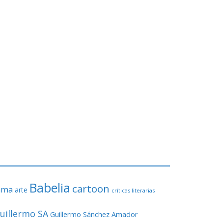
Babelia
cartoon
ama
arte
críticas literarias
uillermo SA
Guillermo Sánchez Amador