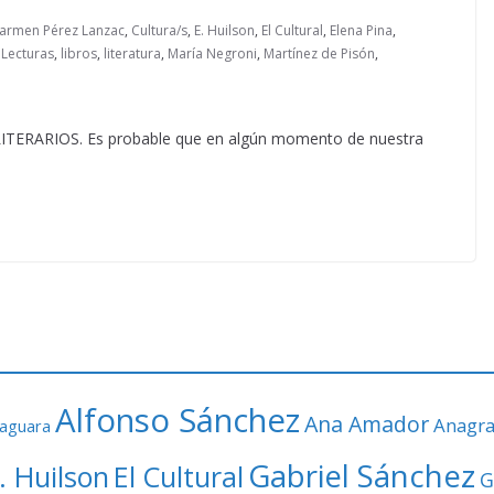
armen Pérez Lanzac
,
Cultura/s
,
E. Huilson
,
El Cultural
,
Elena Pina
,
,
Lecturas
,
libros
,
literatura
,
María Negroni
,
Martínez de Pisón
,
RARIOS. Es probable que en algún momento de nuestra
Alfonso Sánchez
Ana Amador
Anagr
faguara
Gabriel Sánchez
. Huilson
El Cultural
G