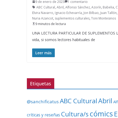
9 de enero de 2023
1 comentario
ABC Cultural
,
Abril
,
Alfonso Sánchez
,
Azorín
,
Babelia
,
C
Elvira Navarro
,
Ignacio Echevarría
,
Jon Bilbao
,
Juan Tallón
Nuria Azancot
,
suplementos culturales
,
Toni Montesinos
9 minutos de lectura
UNA LECTURA PARTICULAR DE SUPLEMENTOS LITE
vida, si somos lectores habituales de
Leer más
Etiquetas
ABC Cultural
Abril
@sanchificatus
Al
cómics
E
Cultura/s
críticas y reseñas