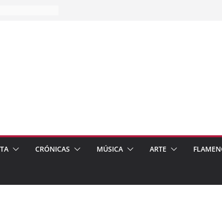
es…
pos
 de recomendar
ETA
CRÓNICAS
MÚSICA
ARTE
FLAMEN