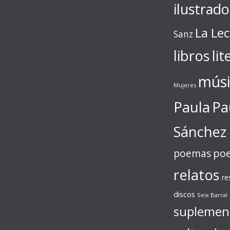
ilustrado
La Le
Sanz
libros
lit
músi
Mujeres
Paula
Pa
Sánchez
poe
poemas
relatos
re
discos
Seix Barral
suplemen