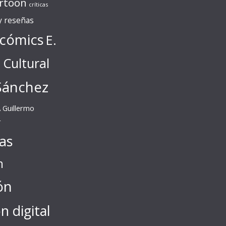
rtoon
críticas
 y reseñas
cómics
E.
l Cultural
Sánchez
A
Guillermo
r
tas
n
ón
ón digital