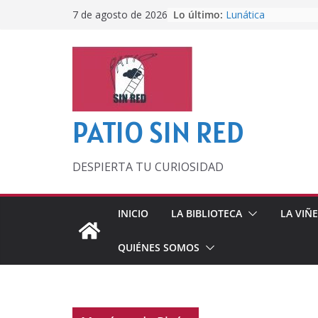
Saltar
Lo último:
Lunática
7 de agosto de 2026
al
Pero, hasta entonc
Por los viejos tiem
contenido
‘La broma infinita’
lecturas veraniegas
Otra del Mundial
PATIO SIN RED
DESPIERTA TU CURIOSIDAD
INICIO
LA BIBLIOTECA
LA VIÑ
QUIÉNES SOMOS