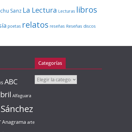
libros
La Lectura
echu Sanz
Lecturas
relatos
sía
Reseñas discos
poetas
reseñas
Categorías
Categorías
ABC
us
bril
Alfaguara
 Sánchez
r
Anagrama
arte