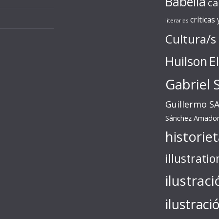
Babelia
ca
críticas
literarias
Cultura/s
Huilson
E
Gabriel 
Guillermo S
Sánchez Amado
historie
illustratio
ilustraci
ilustraci