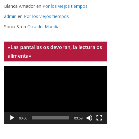
Blanca Amador
en
Por los viejos tiempos
admin
en
Por los viejos tiempos
Sonia S.
en
Otra del Mundial
«Las pantallas os devoran, la lectura os
alimenta»
R
e
p
r
o
d
u
00:00
03:59
c
t