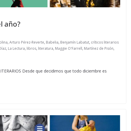
el año?
olina
,
Arturo Pérez-Reverte
,
Babelia
,
Benjamín Labatut
,
críticos literarios
Díaz
,
La Lectura
,
libros
,
literatura
,
Maggie O'Farrell
,
Martínez de Pisón
,
RARIOS Desde que decidimos que todo diciembre es