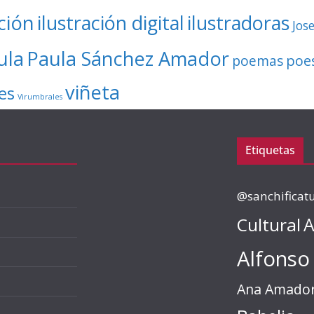
ación
ilustración digital
ilustradoras
Jos
ula
Paula Sánchez Amador
poe
poemas
viñeta
es
Virumbrales
Etiquetas
@sanchificat
Cultural
A
Alfonso
Ana Amado