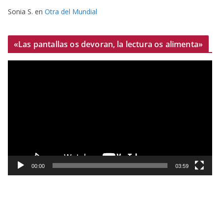
Sonia S.
en
Otra del Mundial
«Las pantallas os devoran, la lectura os alimenta»
R
e
p
r
o
d
u
c
t
00:00
03:59
o
r
d
e