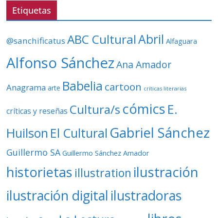
v
Etiquetas
í
d
ABC Cultural
Abril
@sanchificatus
Alfaguara
e
o
Alfonso Sánchez
Ana Amador
Babelia
cartoon
Anagrama
arte
críticas literarias
cómics
E.
Cultura/s
críticas y reseñas
Gabriel Sánchez
Huilson
El Cultural
Guillermo SA
Guillermo Sánchez Amador
ilustración
historietas
illustration
ilustración digital
ilustradoras