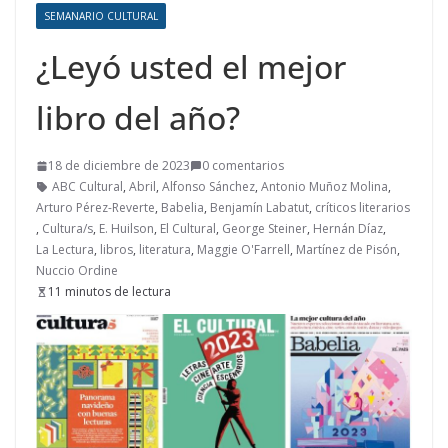
SEMANARIO CULTURAL
¿Leyó usted el mejor
libro del año?
18 de diciembre de 2023
0 comentarios
ABC Cultural
,
Abril
,
Alfonso Sánchez
,
Antonio Muñoz Molina
,
Arturo Pérez-Reverte
,
Babelia
,
Benjamín Labatut
,
críticos literarios
,
Cultura/s
,
E. Huilson
,
El Cultural
,
George Steiner
,
Hernán Díaz
,
La Lectura
,
libros
,
literatura
,
Maggie O'Farrell
,
Martínez de Pisón
,
Nuccio Ordine
11 minutos de lectura