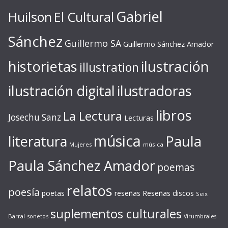
Gabriel
Huilson
El Cultural
Sánchez
Guillermo SA
Guillermo Sánchez Amador
ilustración
historietas
illustration
ilustración digital
ilustradoras
libros
La Lectura
Josechu Sanz
Lecturas
música
literatura
Paula
Mujeres
música
Paula Sánchez Amador
poemas
relatos
poesía
Reseñas discos
poetas
reseñas
Seix
suplementos culturales
Barral
sonetos
Virumbrales