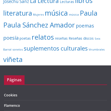
libros
La Lectura
Josechu Sanz
Lecturas
música
literatura
Paula
Mujeres
música
Paula Sánchez Amador
poemas
relatos
poesía
Reseñas discos
poetas
reseñas
Seix
suplementos culturales
Barral
sonetos
Virumbrales
viñeta
Páginas
Cookies
Flamenco