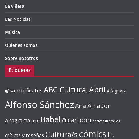
La viñeta
Las Noticias
Música
Quiénes somos
Sobre nosotros
Etiquetas
ABC Cultural
Abril
@sanchificatus
Alfaguara
Alfonso Sánchez
Ana Amador
Babelia
cartoon
Anagrama
arte
críticas literarias
cómics
E.
Cultura/s
críticas y reseñas