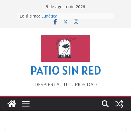
Saltar
9 de agosto de 2026
al
Otra del Mundial
Lo último:
contenido
Lunática
Pero, hasta entonces…
Por los viejos tiempos
‘La broma infinita’ de recomendar
lecturas veraniegas
PATIO SIN RED
DESPIERTA TU CURIOSIDAD