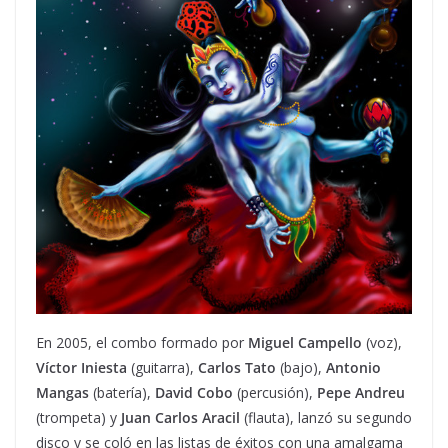
En 2005, el combo formado por
Miguel Campello
(voz),
Víctor Iniesta
(guitarra),
Carlos Tato
(bajo),
Antonio
Mangas
(batería),
David
Cobo
(percusión),
Pepe Andreu
(trompeta) y
Juan Carlos Aracil
(flauta), lanzó su segundo
disco y se coló en las listas de éxitos con una amalgama