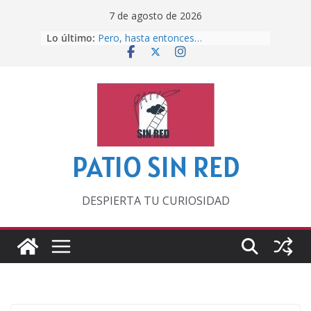
Saltar
7 de agosto de 2026
al
Lo último:
Pero, hasta entonces…
contenido
Por los viejos tiempos
‘La broma infinita’ de recomendar
lecturas veraniegas
Otra del Mundial
Lunática
PATIO SIN RED
DESPIERTA TU CURIOSIDAD