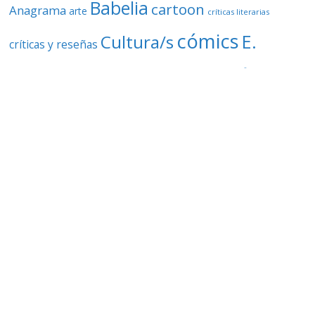
Babelia
cartoon
Anagrama
arte
críticas literarias
cómics
E.
Cultura/s
críticas y reseñas
Gabriel Sánchez
Huilson
El Cultural
Guillermo SA
Guillermo Sánchez Amador
ilustración
historietas
illustration
ilustración digital
ilustradoras
libros
La Lectura
Josechu Sanz
Lecturas
música
literatura
Paula
Mujeres
música
Paula Sánchez Amador
poemas
relatos
poesía
Reseñas discos
poetas
reseñas
Seix