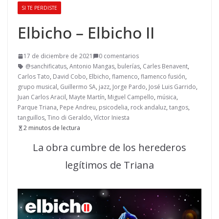
SI TE PERDISTE
Elbicho – Elbicho II
17 de diciembre de 2021
0 comentarios
@sanchificatus
,
Antonio Mangas
,
bulerías
,
Carles Benavent
,
Carlos Tato
,
David Cobo
,
Elbicho
,
flamenco
,
flamenco fusión
,
grupo musical
,
Guillermo SA
,
jazz
,
Jorge Pardo
,
José Luis Garrido
,
Juan Carlos Aracil
,
Mayte Martín
,
Miguel Campello
,
música
,
Parque Triana
,
Pepe Andreu
,
psicodelia
,
rock andaluz
,
tangos
,
tanguillos
,
Tino di Geraldo
,
Víctor Iniesta
2 minutos de lectura
La obra cumbre de los herederos
legítimos de Triana