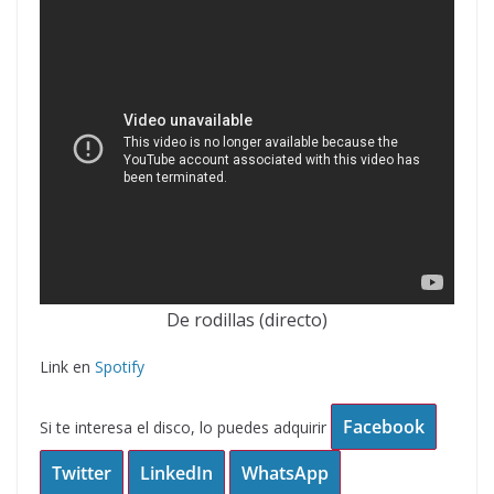
De rodillas (directo)
Link en
Spotify
Facebook
Si te interesa el disco, lo puedes adquirir
Twitter
LinkedIn
WhatsApp