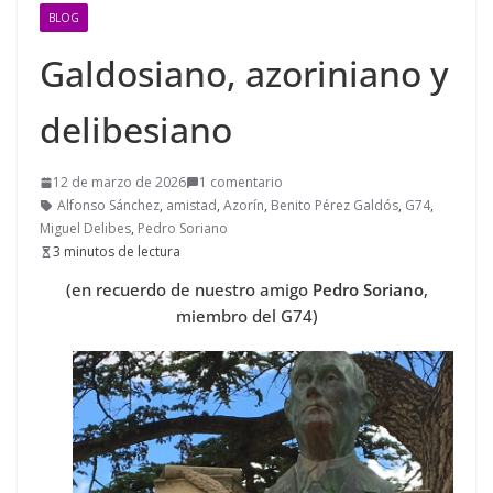
BLOG
Galdosiano, azoriniano y
delibesiano
12 de marzo de 2026
1 comentario
Alfonso Sánchez
,
amistad
,
Azorín
,
Benito Pérez Galdós
,
G74
,
Miguel Delibes
,
Pedro Soriano
3 minutos de lectura
(en recuerdo de nuestro amigo
Pedro Soriano
,
miembro del G74)