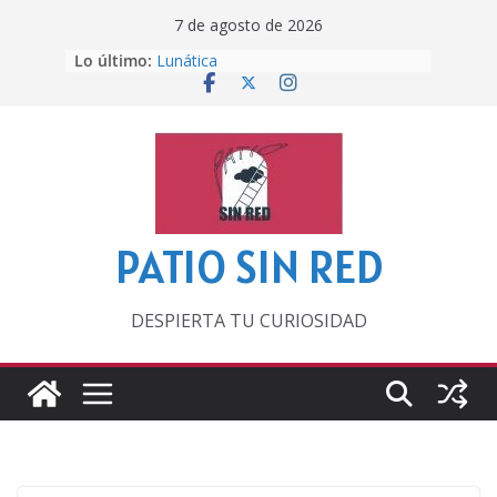
Saltar
7 de agosto de 2026
al
Lo último:
Lunática
contenido
Pero, hasta entonces…
Por los viejos tiempos
‘La broma infinita’ de recomendar
lecturas veraniegas
Otra del Mundial
PATIO SIN RED
DESPIERTA TU CURIOSIDAD