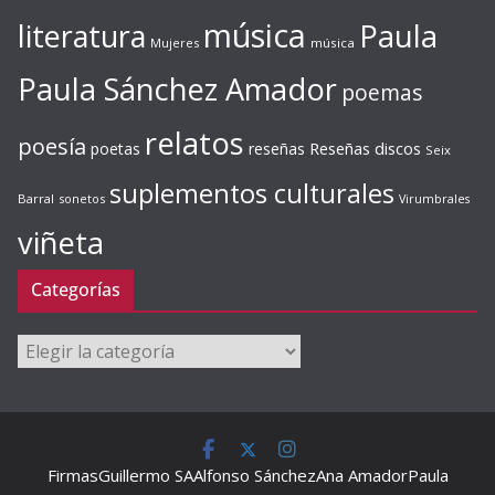
música
literatura
Paula
Mujeres
música
Paula Sánchez Amador
poemas
relatos
poesía
Reseñas discos
poetas
reseñas
Seix
suplementos culturales
Barral
sonetos
Virumbrales
viñeta
Categorías
Categorías
Firmas
Guillermo SA
Alfonso Sánchez
Ana Amador
Paula