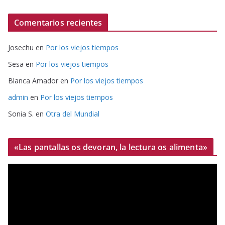
Comentarios recientes
Josechu
en
Por los viejos tiempos
Sesa
en
Por los viejos tiempos
Blanca Amador
en
Por los viejos tiempos
admin
en
Por los viejos tiempos
Sonia S.
en
Otra del Mundial
«Las pantallas os devoran, la lectura os alimenta»
R
e
p
r
o