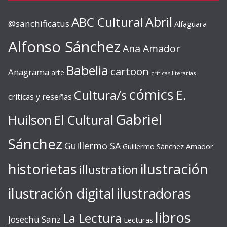
ABC Cultural
Abril
@sanchificatus
Alfaguara
Alfonso Sánchez
Ana Amador
Babelia
cartoon
Anagrama
arte
críticas literarias
cómics
E.
Cultura/s
críticas y reseñas
Gabriel
Huilson
El Cultural
Sánchez
Guillermo SA
Guillermo Sánchez Amador
ilustración
historietas
illustration
ilustración digital
ilustradoras
libros
La Lectura
Josechu Sanz
Lecturas