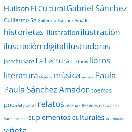
Gabriel Sánchez
Huilson
El Cultural
Guillermo SA
Guillermo Sánchez Amador
ilustración
historietas
illustration
ilustración digital
ilustradoras
libros
La Lectura
Josechu Sanz
Lecturas
música
literatura
Paula
Mujeres
música
Paula Sánchez Amador
poemas
relatos
poesía
Reseñas discos
poetas
reseñas
Seix
suplementos culturales
Barral
sonetos
Virumbrales
viñeta