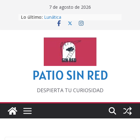
Saltar
7 de agosto de 2026
Otra del Mundial
al
Lo último:
Lunática
contenido
Pero, hasta entonces…
Por los viejos tiempos
‘La broma infinita’ de recomendar
lecturas veraniegas
PATIO SIN RED
DESPIERTA TU CURIOSIDAD