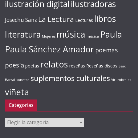
ilustración digital
ilustradoras
libros
La Lectura
Josechu Sanz
Lecturas
música
literatura
Paula
Mujeres
música
Paula Sánchez Amador
poemas
relatos
poesía
Reseñas discos
poetas
reseñas
Seix
suplementos culturales
Barral
sonetos
Virumbrales
viñeta
Categorías
Categorías