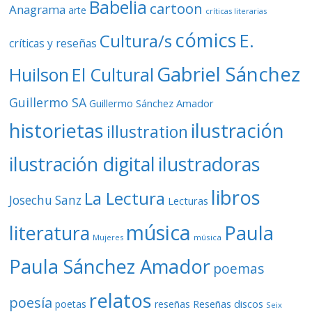
Babelia
cartoon
Anagrama
arte
críticas literarias
cómics
E.
Cultura/s
críticas y reseñas
Gabriel Sánchez
Huilson
El Cultural
Guillermo SA
Guillermo Sánchez Amador
ilustración
historietas
illustration
ilustración digital
ilustradoras
libros
La Lectura
Josechu Sanz
Lecturas
música
literatura
Paula
Mujeres
música
Paula Sánchez Amador
poemas
relatos
poesía
Reseñas discos
poetas
reseñas
Seix