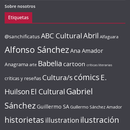
Sobre nosotros
Etiquetas
ABC Cultural
Abril
@sanchificatus
Alfaguara
Alfonso Sánchez
Ana Amador
Babelia
cartoon
Anagrama
arte
críticas literarias
cómics
E.
Cultura/s
críticas y reseñas
Gabriel
Huilson
El Cultural
Sánchez
Guillermo SA
Guillermo Sánchez Amador
ilustración
historietas
illustration