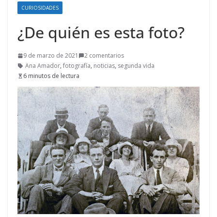
CURIOSIDADES
¿De quién es esta foto?
9 de marzo de 2021
2 comentarios
Ana Amador
,
fotografía
,
noticias
,
segunda vida
6 minutos de lectura