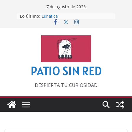
Saltar
7 de agosto de 2026
al
Otra del Mundial
Lo último:
Lunática
contenido
Pero, hasta entonces…
Por los viejos tiempos
‘La broma infinita’ de recomendar
lecturas veraniegas
PATIO SIN RED
DESPIERTA TU CURIOSIDAD