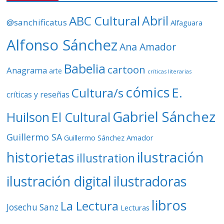
d
ABC Cultural
Abril
@sanchificatus
Alfaguara
e
o
Alfonso Sánchez
Ana Amador
Babelia
cartoon
Anagrama
arte
críticas literarias
cómics
E.
Cultura/s
críticas y reseñas
Gabriel Sánchez
Huilson
El Cultural
Guillermo SA
Guillermo Sánchez Amador
ilustración
historietas
illustration
ilustración digital
ilustradoras
libros
La Lectura
Josechu Sanz
Lecturas