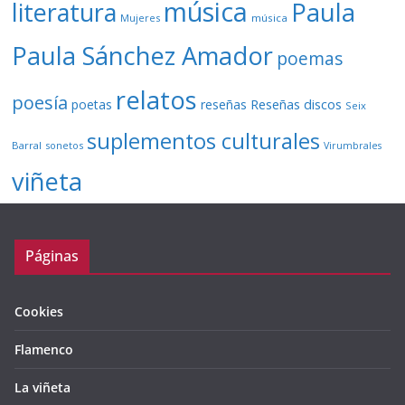
música
literatura
Paula
Mujeres
música
Paula Sánchez Amador
poemas
relatos
poesía
Reseñas discos
poetas
reseñas
Seix
suplementos culturales
Barral
sonetos
Virumbrales
viñeta
Páginas
Cookies
Flamenco
La viñeta