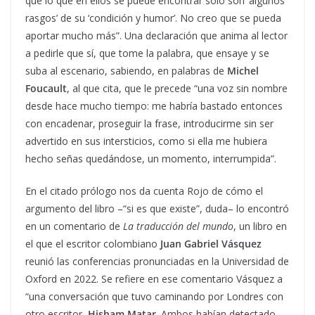
que lo que en ellos se puede encontrar solo son ‘algunos
rasgos’ de su ‘condición y humor’. No creo que se pueda
aportar mucho más”. Una declaración que anima al lector
a pedirle que sí, que tome la palabra, que ensaye y se
suba al escenario, sabiendo, en palabras de
Michel
Foucault
, al que cita, que le precede “una voz sin nombre
desde hace mucho tiempo: me habría bastado entonces
con encadenar, proseguir la frase, introducirme sin ser
advertido en sus intersticios, como si ella me hubiera
hecho señas quedándose, un momento, interrumpida”.
En el citado prólogo nos da cuenta Rojo de cómo el
argumento del libro –“si es que existe”, duda– lo encontró
en un comentario de
La traducción del mundo
, un libro en
el que el escritor colombiano
Juan Gabriel Vásquez
reunió las conferencias pronunciadas en la Universidad de
Oxford en 2022. Se refiere en ese comentario Vásquez a
“una conversación que tuvo caminando por Londres con
otro escritor,
Hisham Matar
. Ambos habían detectado