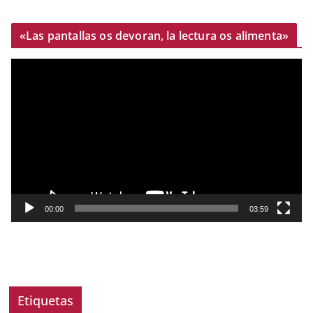
«Las pantallas os devoran, la lectura os alimenta»
R
e
p
r
o
d
u
c
t
00:00
03:59
o
r
d
e
v
Etiquetas
í