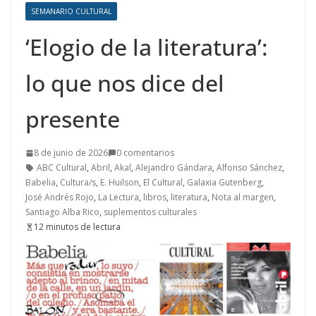
SEMANARIO CULTURAL
‘Elogio de la literatura’:
lo que nos dice del
presente
8 de junio de 2026
0 comentarios
ABC Cultural
,
Abril
,
Akal
,
Alejandro Gándara
,
Alfonso Sánchez
,
Babelia
,
Cultura/s
,
E. Huilson
,
El Cultural
,
Galaxia Gutenberg
,
José Andrés Rojo
,
La Lectura
,
libros
,
literatura
,
Nota al margen
,
Santiago Alba Rico
,
suplementos culturales
12 minutos de lectura