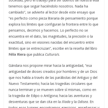
sociedad, pero el trabajo para ser dueños de nuestra vida
tenemos que seguir haciéndolo nosotros. Nada ha
cambiado”, se advierte al lector desde este ensayo que
“es perfecto como pieza literaria de pensamiento porque
explora los límites que configuran la frontera entre lo que
pensamos, decimos y hacemos. Lo perfecto no se
encuentra en el dato, las magnitudes, la precisión o la
exactitud, sino en visiones nacidas del encuentro entre
límites que se entrecruzan”, escribe en la reseña del libro
Félix Riera
que publica
Cultura/s
.
Gándara nos propone mirar hacia la antigüedad, “esa
antigüedad de dioses creados por hombres y de un Dios
que nos habla a través de las parábolas del Antiguo y del
Nuevo Testamento; hacia las tragedias circulares que
nunca terminan y se mueven sobre sí mismas, como en
la tragedia de Edipo o Antígona; hacia las aventuras y
desventuras que se dan cita en la
Ilíada
y la
Odisea
. En
todos esos lugares encontramos ejercicios, enseñanzas y