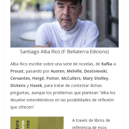
Santiago Alba Rico (F: Bellaterra Edicions)
Alba Rico escribe sobre una serie de novelas, de
Kafka
a
Proust
, pasando por
Austen
,
Melville
,
Dostoievski
,
Cervantes
,
Hergé
,
Potter
,
McCullers
,
Mary Shelley
,
Dickens
y
Hasek
, para tratar de contestar dichas
preguntas, aunque los problemas que plantean “Alba los
disuelve extendiéndose en las posibilidades de reflexión
que ofrecen”.
A través de libros de
referencia de esos