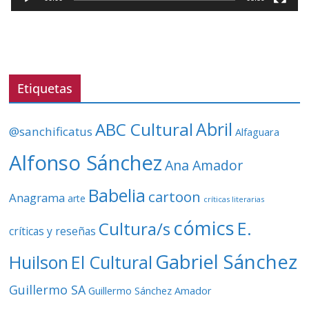
o
r
d
e
v
Etiquetas
í
d
ABC Cultural
Abril
@sanchificatus
Alfaguara
e
o
Alfonso Sánchez
Ana Amador
Babelia
cartoon
Anagrama
arte
críticas literarias
cómics
E.
Cultura/s
críticas y reseñas
Gabriel Sánchez
Huilson
El Cultural
Guillermo SA
Guillermo Sánchez Amador