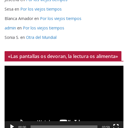
Sesa
en
Por los viejos tiempos
Blanca Amador
en
Por los viejos tiempos
admin
en
Por los viejos tiempos
Sonia S.
en
Otra del Mundial
«Las pantallas os devoran, la lectura os alimenta»
R
e
p
r
o
d
u
c
t
00:00
03:59