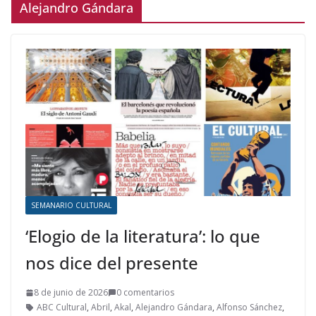
Alejandro Gándara
SEMANARIO CULTURAL
‘Elogio de la literatura’: lo que
nos dice del presente
8 de junio de 2026
0 comentarios
ABC Cultural
,
Abril
,
Akal
,
Alejandro Gándara
,
Alfonso Sánchez
,