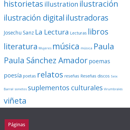
ilustración
historietas
illustration
ilustración digital
ilustradoras
libros
La Lectura
Josechu Sanz
Lecturas
música
literatura
Paula
Mujeres
música
Paula Sánchez Amador
poemas
relatos
poesía
Reseñas discos
poetas
reseñas
Seix
suplementos culturales
Barral
sonetos
Virumbrales
viñeta
Páginas