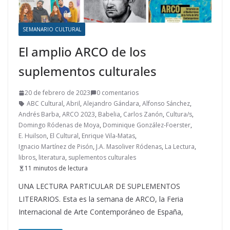
SEMANARIO CULTURAL
El amplio ARCO de los
suplementos culturales
20 de febrero de 2023
0 comentarios
ABC Cultural
,
Abril
,
Alejandro Gándara
,
Alfonso Sánchez
,
Andrés Barba
,
ARCO 2023
,
Babelia
,
Carlos Zanón
,
Cultura/s
,
Domingo Ródenas de Moya
,
Dominique González-Foerster
,
E. Huilson
,
El Cultural
,
Enrique Vila-Matas
,
Ignacio Martínez de Pisón
,
J.A. Masoliver Ródenas
,
La Lectura
,
libros
,
literatura
,
suplementos culturales
11 minutos de lectura
UNA LECTURA PARTICULAR DE SUPLEMENTOS
LITERARIOS. Esta es la semana de ARCO, la Feria
Internacional de Arte Contemporáneo de España,