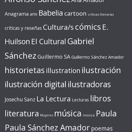
Babelia
cartoon
Anagrama
arte
críticas literarias
cómics
E.
Cultura/s
críticas y reseñas
Gabriel
Huilson
El Cultural
Sánchez
Guillermo SA
Guillermo Sánchez Amador
ilustración
historietas
illustration
ilustración digital
ilustradoras
libros
La Lectura
Josechu Sanz
Lecturas
música
literatura
Paula
Mujeres
música
Paula Sánchez Amador
poemas