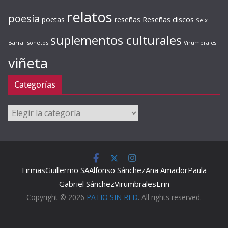
relatos
poesía
Reseñas discos
poetas
reseñas
Seix
suplementos culturales
Barral
sonetos
Virumbrales
viñeta
Categorías
Categorías
Firmas
Guillermo SA
Alfonso Sánchez
Ana Amador
Paula
Gabriel Sánchez
Virumbrales
Erin
Copyright © 2026
PATIO SIN RED
. All rights reserved.