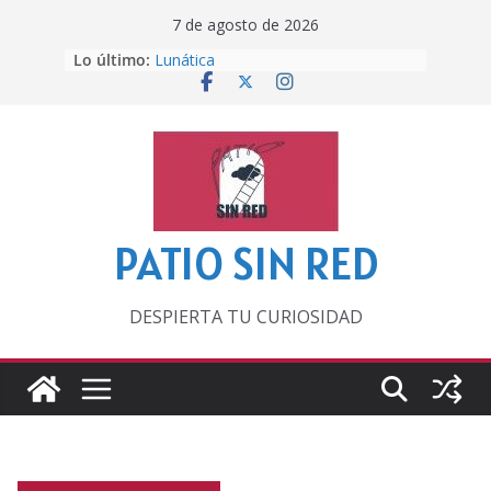
Saltar
7 de agosto de 2026
al
Lo último:
Lunática
contenido
Pero, hasta entonces…
Por los viejos tiempos
‘La broma infinita’ de recomendar
lecturas veraniegas
Otra del Mundial
PATIO SIN RED
DESPIERTA TU CURIOSIDAD