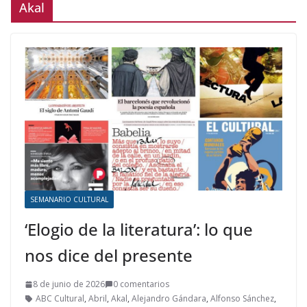
Akal
SEMANARIO CULTURAL
‘Elogio de la literatura’: lo que
nos dice del presente
8 de junio de 2026
0 comentarios
ABC Cultural
,
Abril
,
Akal
,
Alejandro Gándara
,
Alfonso Sánchez
,