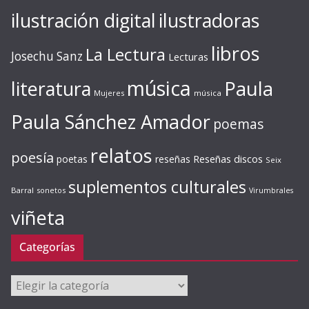
ilustración digital
ilustradoras
libros
La Lectura
Josechu Sanz
Lecturas
música
literatura
Paula
Mujeres
música
Paula Sánchez Amador
poemas
relatos
poesía
Reseñas discos
poetas
reseñas
Seix
suplementos culturales
Barral
sonetos
Virumbrales
viñeta
Categorías
Categorías