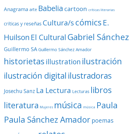
Babelia
cartoon
Anagrama
arte
críticas literarias
cómics
E.
Cultura/s
críticas y reseñas
Gabriel Sánchez
Huilson
El Cultural
Guillermo SA
Guillermo Sánchez Amador
ilustración
historietas
illustration
ilustración digital
ilustradoras
libros
La Lectura
Josechu Sanz
Lecturas
música
literatura
Paula
Mujeres
música
Paula Sánchez Amador
poemas