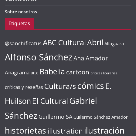
Sobre nosotros
Etiquetas
ABC Cultural
Abril
@sanchificatus
Alfaguara
Alfonso Sánchez
Ana Amador
Babelia
cartoon
Anagrama
arte
críticas literarias
cómics
E.
Cultura/s
críticas y reseñas
Gabriel
Huilson
El Cultural
Sánchez
Guillermo SA
Guillermo Sánchez Amador
ilustración
historietas
illustration