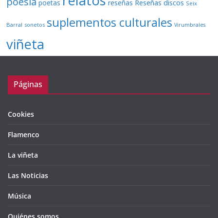
relatos
poesía
Reseñas discos
poetas
reseñas
Seix
suplementos culturales
Barral
sonetos
Virumbrales
viñeta
Páginas
Cookies
Flamenco
La viñeta
Las Noticias
Música
Quiénes somos