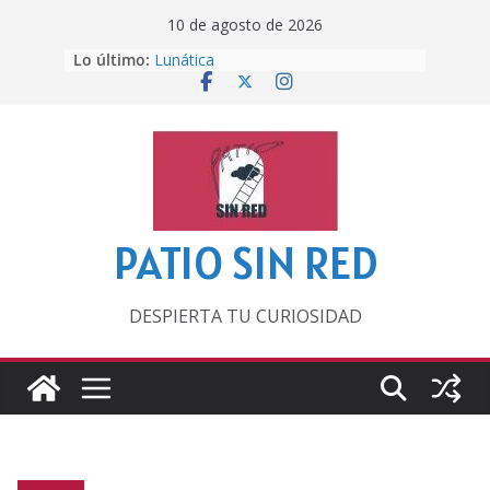
Saltar
10 de agosto de 2026
al
Lo último:
Lunática
contenido
Pero, hasta entonces…
Por los viejos tiempos
‘La broma infinita’ de recomendar
lecturas veraniegas
Otra del Mundial
PATIO SIN RED
DESPIERTA TU CURIOSIDAD