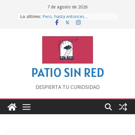
Saltar
7 de agosto de 2026
al
Lo último:
Pero, hasta entonces…
contenido
Por los viejos tiempos
‘La broma infinita’ de recomendar
lecturas veraniegas
Otra del Mundial
Lunática
PATIO SIN RED
DESPIERTA TU CURIOSIDAD