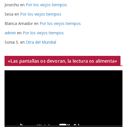
Josechu
en
Por los viejos tiempos
Sesa
en
Por los viejos tiempos
Blanca Amador
en
Por los viejos tiempos
admin
en
Por los viejos tiempos
Sonia S.
en
Otra del Mundial
«Las pantallas os devoran, la lectura os alimenta»
R
e
p
r
o
d
u
c