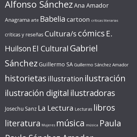
Alfonso Sánchez
Ana Amador
Babelia
cartoon
Anagrama
arte
críticas literarias
cómics
E.
Cultura/s
críticas y reseñas
Gabriel
Huilson
El Cultural
Sánchez
Guillermo SA
Guillermo Sánchez Amador
ilustración
historietas
illustration
ilustración digital
ilustradoras
libros
La Lectura
Josechu Sanz
Lecturas
música
literatura
Paula
Mujeres
música