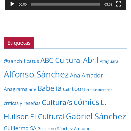
t
00:00
03:59
o
r
d
e
v
Etiquetas
í
d
ABC Cultural
Abril
@sanchificatus
Alfaguara
e
o
Alfonso Sánchez
Ana Amador
Babelia
cartoon
Anagrama
arte
críticas literarias
cómics
E.
Cultura/s
críticas y reseñas
Gabriel Sánchez
Huilson
El Cultural
Guillermo SA
Guillermo Sánchez Amador