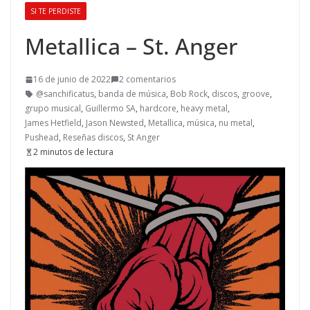
SI TE PERDISTE
Metallica – St. Anger
16 de junio de 2022
2 comentarios
@sanchificatus
,
banda de música
,
Bob Rock
,
discos
,
groove
,
grupo musical
,
Guillermo SA
,
hardcore
,
heavy metal
,
James Hetfield
,
Jason Newsted
,
Metallica
,
música
,
nu metal
,
Pushead
,
Reseñas discos
,
St Anger
2 minutos de lectura