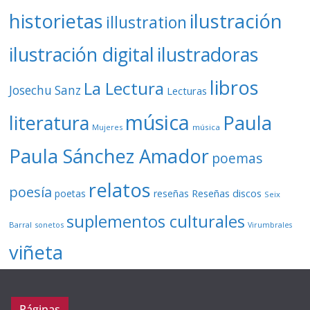
ilustración
historietas
illustration
ilustración digital
ilustradoras
libros
La Lectura
Josechu Sanz
Lecturas
música
literatura
Paula
Mujeres
música
Paula Sánchez Amador
poemas
relatos
poesía
Reseñas discos
poetas
reseñas
Seix
suplementos culturales
Barral
sonetos
Virumbrales
viñeta
Páginas