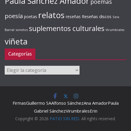
Paula Sánchez Amador
poemas
relatos
poesía
Reseñas discos
poetas
reseñas
Seix
suplementos culturales
Barral
sonetos
Virumbrales
viñeta
Categorías
Categorías
Firmas
Guillermo SA
Alfonso Sánchez
Ana Amador
Paula
Gabriel Sánchez
Virumbrales
Erin
Copyright © 2026
PATIO SIN RED
. All rights reserved.