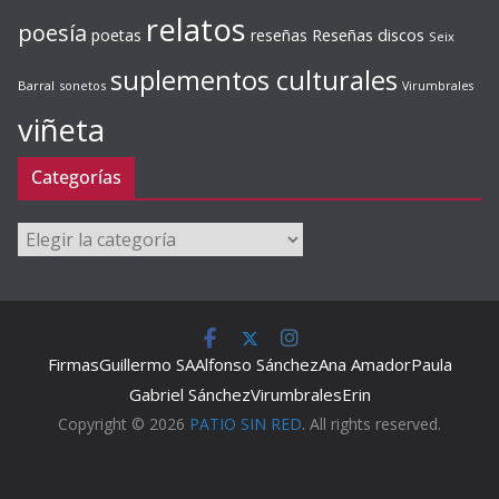
relatos
poesía
Reseñas discos
poetas
reseñas
Seix
suplementos culturales
Barral
sonetos
Virumbrales
viñeta
Categorías
Categorías
Firmas
Guillermo SA
Alfonso Sánchez
Ana Amador
Paula
Gabriel Sánchez
Virumbrales
Erin
Copyright © 2026
PATIO SIN RED
. All rights reserved.