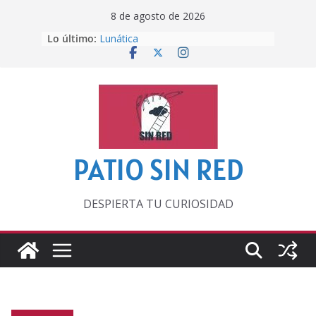
Saltar
8 de agosto de 2026
al
Lo último:
Lunática
contenido
Pero, hasta entonces…
Por los viejos tiempos
‘La broma infinita’ de recomendar
lecturas veraniegas
Otra del Mundial
PATIO SIN RED
DESPIERTA TU CURIOSIDAD