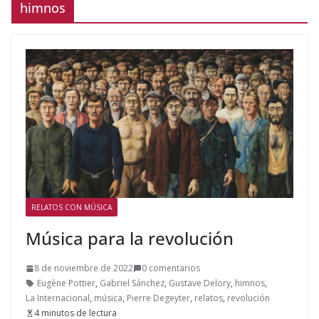
himnos
RELATOS CON MÚSICA
Música para la revolución
8 de noviembre de 2022
0 comentarios
Eugène Pottier
,
Gabriel Sánchez
,
Gustave Delory
,
himnos
,
La Internacional
,
música
,
Pierre Degeyter
,
relatos
,
revolución
4 minutos de lectura