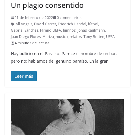
Un plagio consentido
21 de febrero de 2022
0 comentarios
All Angels
,
David Garret
,
Friedrich Händel
,
fútbol
,
Gabriel Sánchez
,
Himno UEFA
,
himnos
,
Jonas Kaufmann
,
Juan Diego Flores
,
Mariza
,
música
,
relatos
,
Tony Britten
,
UEFA
4 minutos de lectura
Hay bullicio en el Paraíso. Parece el nombre de un bar,
pero no; hablamos del genuino paraíso. En la gran
Leer más