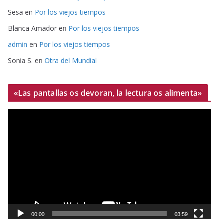
Sesa
en
Por los viejos tiempos
Blanca Amador
en
Por los viejos tiempos
admin
en
Por los viejos tiempos
Sonia S.
en
Otra del Mundial
«Las pantallas os devoran, la lectura os alimenta»
R
e
p
r
o
d
u
c
t
00:00
03:59