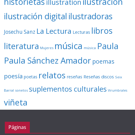
ilustración
historietas
illustration
ilustración digital
ilustradoras
libros
La Lectura
Josechu Sanz
Lecturas
música
literatura
Paula
Mujeres
música
Paula Sánchez Amador
poemas
relatos
poesía
Reseñas discos
poetas
reseñas
Seix
suplementos culturales
Barral
sonetos
Virumbrales
viñeta
Páginas