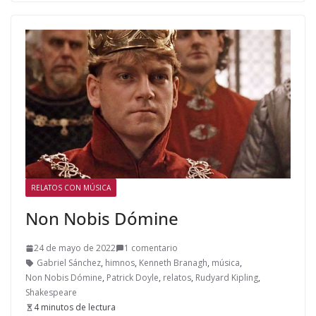
RELATOS CON MÚSICA
Non Nobis Dómine
24 de mayo de 2022
1 comentario
Gabriel Sánchez
,
himnos
,
Kenneth Branagh
,
música
,
Non Nobis Dómine
,
Patrick Doyle
,
relatos
,
Rudyard Kipling
,
Shakespeare
4 minutos de lectura