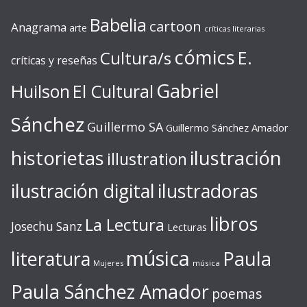
Babelia
cartoon
Anagrama
arte
críticas literarias
cómics
E.
Cultura/s
críticas y reseñas
Gabriel
Huilson
El Cultural
Sánchez
Guillermo SA
Guillermo Sánchez Amador
ilustración
historietas
illustration
ilustración digital
ilustradoras
libros
La Lectura
Josechu Sanz
Lecturas
música
literatura
Paula
Mujeres
música
Paula Sánchez Amador
poemas