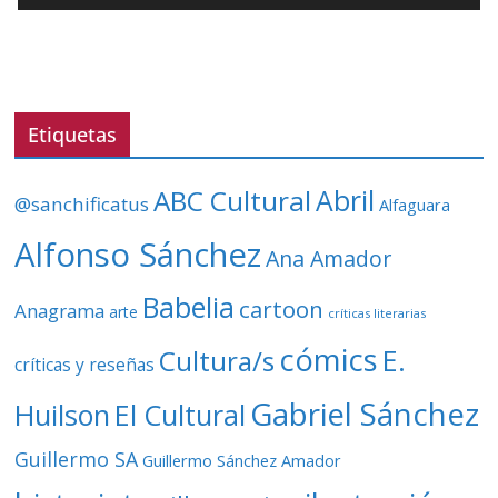
o
r
d
e
v
Etiquetas
í
d
ABC Cultural
Abril
@sanchificatus
Alfaguara
e
o
Alfonso Sánchez
Ana Amador
Babelia
cartoon
Anagrama
arte
críticas literarias
cómics
E.
Cultura/s
críticas y reseñas
Gabriel Sánchez
Huilson
El Cultural
Guillermo SA
Guillermo Sánchez Amador