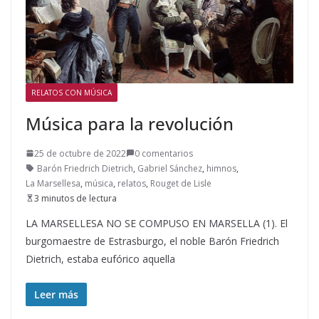
RELATOS CON MÚSICA
Música para la revolución
25 de octubre de 2022
0 comentarios
Barón Friedrich Dietrich
,
Gabriel Sánchez
,
himnos
,
La Marsellesa
,
música
,
relatos
,
Rouget de Lisle
3 minutos de lectura
LA MARSELLESA NO SE COMPUSO EN MARSELLA (1). El
burgomaestre de Estrasburgo, el noble Barón Friedrich
Dietrich, estaba eufórico aquella
Leer más