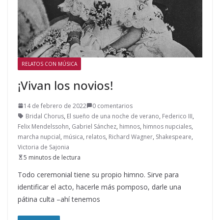
RELATOS CON MÚSICA
¡Vivan los novios!
14 de febrero de 2022
0 comentarios
Bridal Chorus
,
El sueño de una noche de verano
,
Federico III
,
Felix Mendelssohn
,
Gabriel Sánchez
,
himnos
,
himnos nupciales
,
marcha nupcial
,
música
,
relatos
,
Richard Wagner
,
Shakespeare
,
Victoria de Sajonia
5 minutos de lectura
Todo ceremonial tiene su propio himno. Sirve para
identificar el acto, hacerle más pomposo, darle una
pátina culta –ahí tenemos