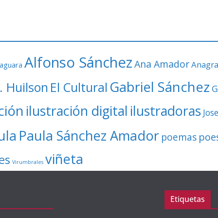
Alfonso Sánchez
Ana Amador
Anagr
faguara
Gabriel Sánchez
. Huilson
El Cultural
G
ación
ilustración digital
ilustradoras
Jos
ula
Paula Sánchez Amador
poe
poemas
viñeta
es
Virumbrales
Etiquetas