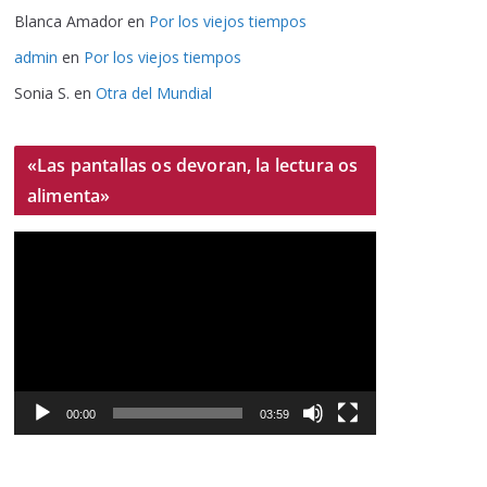
Blanca Amador
en
Por los viejos tiempos
admin
en
Por los viejos tiempos
Sonia S.
en
Otra del Mundial
«Las pantallas os devoran, la lectura os
alimenta»
R
e
p
r
o
d
u
00:00
03:59
c
t