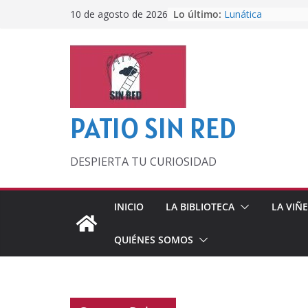
Saltar
Lo último:
Lunática
10 de agosto de 2026
al
Pero, hasta enton
Por los viejos tie
contenido
‘La broma infinita
lecturas veraniega
Otra del Mundial
PATIO SIN RED
DESPIERTA TU CURIOSIDAD
INICIO
LA BIBLIOTECA
LA VIÑ
QUIÉNES SOMOS