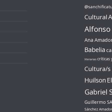
@sanchificat
Cultural
A
Alfonso
Ana Amado
Babelia
ca
críticas
literarias
Cultura/s
Huilson
E
Gabriel 
Guillermo S
Sánchez Amado