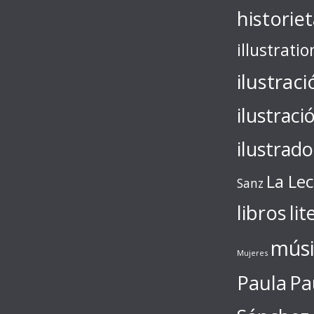
historie
illustratio
ilustraci
ilustraci
ilustrado
La Le
Sanz
libros
lit
músi
Mujeres
Paula
Pa