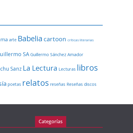
o
r
d
e
v
Babelia
í
cartoon
ama
arte
críticas literarias
d
e
uillermo SA
Guillermo Sánchez Amador
o
libros
La Lectura
echu Sanz
Lecturas
relatos
sía
Reseñas discos
poetas
reseñas
Categorías