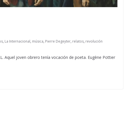
os
,
La Internacional
,
música
,
Pierre Degeyter
,
relatos
,
revolución
uel joven obrero tenía vocación de poeta. Eugène Pottier