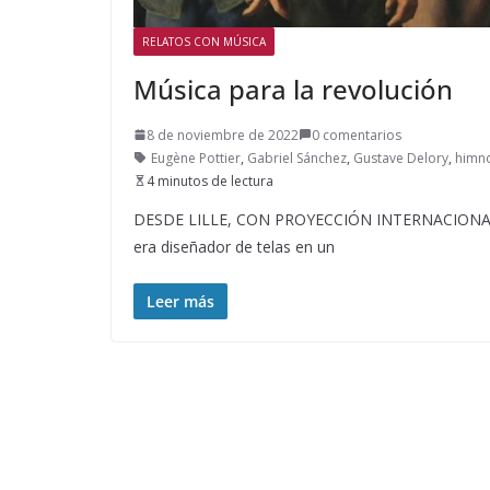
RELATOS CON MÚSICA
Música para la revolución
8 de noviembre de 2022
0 comentarios
Eugène Pottier
,
Gabriel Sánchez
,
Gustave Delory
,
himn
4 minutos de lectura
DESDE LILLE, CON PROYECCIÓN INTERNACIONAL. Aq
era diseñador de telas en un
Leer más