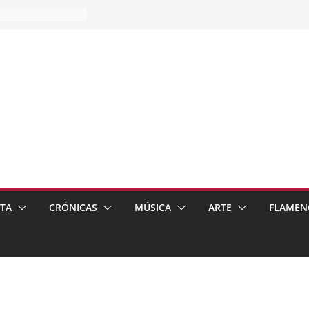
ces…
mpos
’ de recomendar
s
ETA
CRÓNICAS
MÚSICA
ARTE
FLAMEN