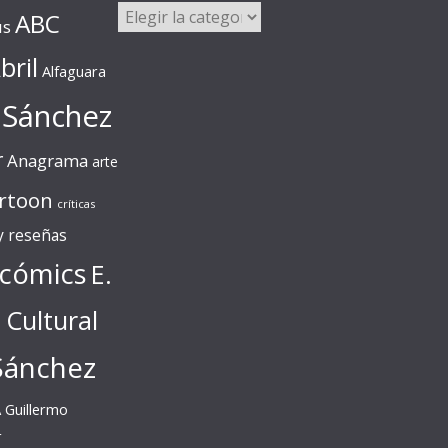
Categorías
ABC
us
bril
Alfaguara
 Sánchez
r
Anagrama
arte
rtoon
críticas
 y reseñas
cómics
E.
l Cultural
Sánchez
A
Guillermo
r