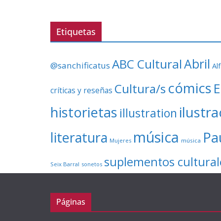
Etiquetas
ABC Cultural
Abril
@sanchificatus
Al
cómics
E
Cultura/s
críticas y reseñas
ilustr
historietas
illustration
música
literatura
Pa
Mujeres
música
suplementos cultural
Seix Barral
sonetos
Páginas