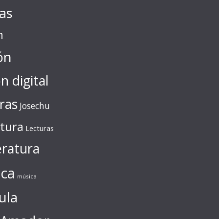
tas
n
ón
ón digital
ras
Josechu
ctura
Lecturas
eratura
ca
música
ula