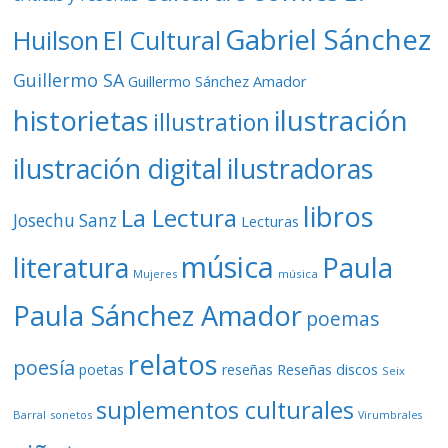
Gabriel Sánchez
Huilson
El Cultural
Guillermo SA
Guillermo Sánchez Amador
ilustración
historietas
illustration
ilustración digital
ilustradoras
libros
La Lectura
Josechu Sanz
Lecturas
música
literatura
Paula
Mujeres
música
Paula Sánchez Amador
poemas
relatos
poesía
Reseñas discos
poetas
reseñas
Seix
suplementos culturales
Barral
sonetos
Virumbrales