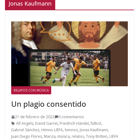
Jonas Kaufmann
RELATOS CON MÚSICA
Un plagio consentido
21 de febrero de 2022
0 comentarios
All Angels
,
David Garret
,
Friedrich Händel
,
fútbol
,
Gabriel Sánchez
,
Himno UEFA
,
himnos
,
Jonas Kaufmann
,
Juan Diego Flores
,
Mariza
,
música
,
relatos
,
Tony Britten
,
UEFA