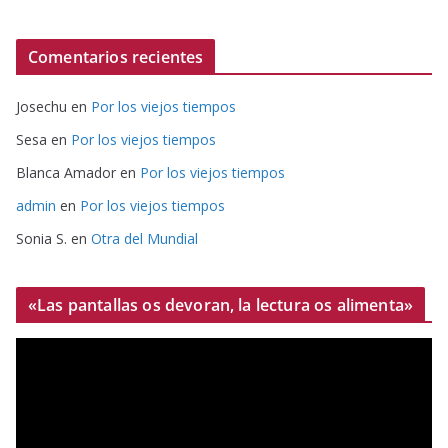
Comentarios recientes
Josechu
en
Por los viejos tiempos
Sesa
en
Por los viejos tiempos
Blanca Amador
en
Por los viejos tiempos
admin
en
Por los viejos tiempos
Sonia S.
en
Otra del Mundial
«Las pantallas os devoran, la lectura os alimenta»
R
e
p
r