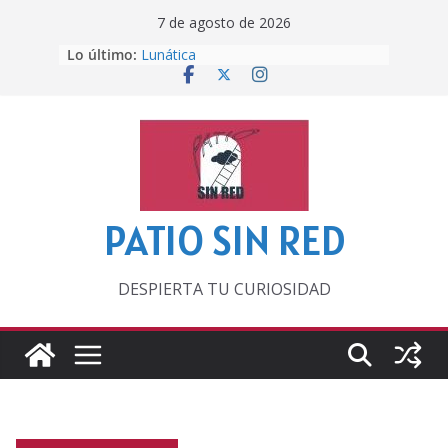
Saltar
7 de agosto de 2026
al
Lo último:
Lunática
contenido
Pero, hasta entonces…
Por los viejos tiempos
‘La broma infinita’ de recomendar
lecturas veraniegas
Otra del Mundial
PATIO SIN RED
DESPIERTA TU CURIOSIDAD