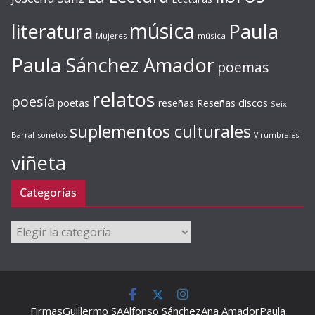
música
literatura
Paula
Mujeres
música
Paula Sánchez Amador
poemas
relatos
poesía
Reseñas discos
poetas
reseñas
Seix
suplementos culturales
Barral
sonetos
Virumbrales
viñeta
Categorías
Categorías
Firmas
Guillermo SA
Alfonso Sánchez
Ana Amador
Paula