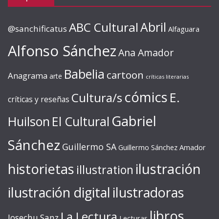
ABC Cultural
Abril
@sanchificatus
Alfaguara
Alfonso Sánchez
Ana Amador
Babelia
cartoon
Anagrama
arte
críticas literarias
cómics
E.
Cultura/s
críticas y reseñas
Gabriel
Huilson
El Cultural
Sánchez
Guillermo SA
Guillermo Sánchez Amador
ilustración
historietas
illustration
ilustración digital
ilustradoras
libros
La Lectura
Josechu Sanz
Lecturas