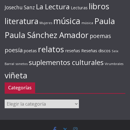
libros
La Lectura
Josechu Sanz
Lecturas
música
literatura
Paula
Mujeres
música
Paula Sánchez Amador
poemas
relatos
poesía
Reseñas discos
poetas
reseñas
Seix
suplementos culturales
Barral
sonetos
Virumbrales
viñeta
Categorías
Categorías