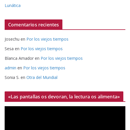
Lunática
Comentarios recientes
Josechu
en
Por los viejos tiempos
Sesa
en
Por los viejos tiempos
Blanca Amador
en
Por los viejos tiempos
admin
en
Por los viejos tiempos
Sonia S.
en
Otra del Mundial
«Las pantallas os devoran, la lectura os alimenta»
R
e
p