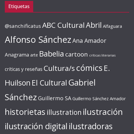
Etiquetas
ABC Cultural
Abril
@sanchificatus
Alfaguara
Alfonso Sánchez
Ana Amador
Babelia
cartoon
Anagrama
arte
críticas literarias
cómics
E.
Cultura/s
críticas y reseñas
Gabriel
Huilson
El Cultural
Sánchez
Guillermo SA
Guillermo Sánchez Amador
ilustración
historietas
illustration
ilustración digital
ilustradoras