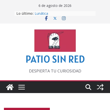
Saltar
6 de agosto de 2026
al
Lo último:
Lunática
contenido
Pero, hasta entonces…
Por los viejos tiempos
‘La broma infinita’ de recomendar
lecturas veraniegas
Otra del Mundial
PATIO SIN RED
DESPIERTA TU CURIOSIDAD