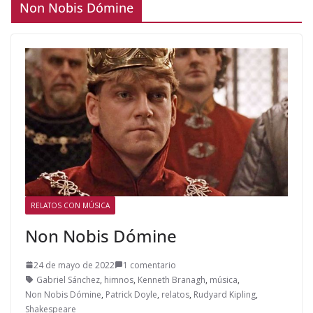
Non Nobis Dómine
RELATOS CON MÚSICA
Non Nobis Dómine
24 de mayo de 2022
1 comentario
Gabriel Sánchez
,
himnos
,
Kenneth Branagh
,
música
,
Non Nobis Dómine
,
Patrick Doyle
,
relatos
,
Rudyard Kipling
,
Shakespeare