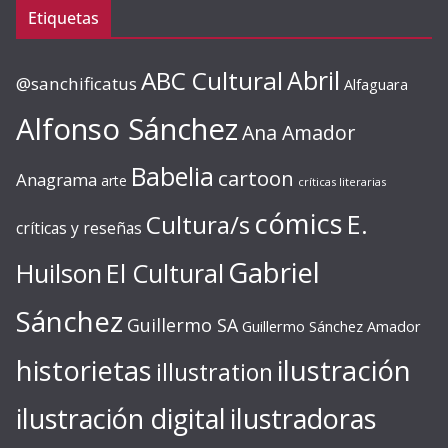
Etiquetas
ABC Cultural
Abril
@sanchificatus
Alfaguara
Alfonso Sánchez
Ana Amador
Babelia
cartoon
Anagrama
arte
críticas literarias
cómics
E.
Cultura/s
críticas y reseñas
Gabriel
Huilson
El Cultural
Sánchez
Guillermo SA
Guillermo Sánchez Amador
ilustración
historietas
illustration
ilustración digital
ilustradoras