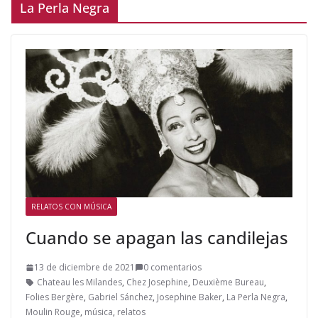
La Perla Negra
RELATOS CON MÚSICA
Cuando se apagan las candilejas
13 de diciembre de 2021
0 comentarios
Chateau les Milandes
,
Chez Josephine
,
Deuxième Bureau
,
Folies Bergère
,
Gabriel Sánchez
,
Josephine Baker
,
La Perla Negra
,
Moulin Rouge
,
música
,
relatos