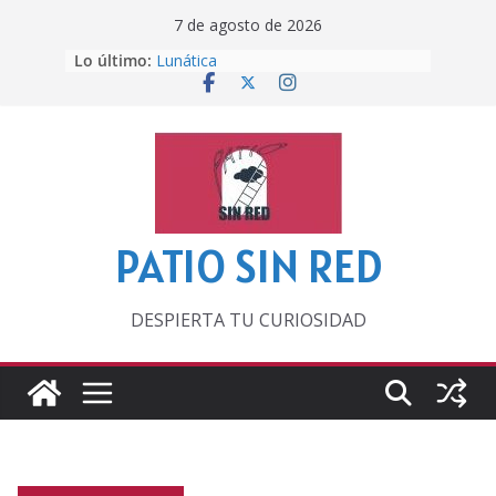
Saltar
7 de agosto de 2026
al
Lo último:
Lunática
contenido
Pero, hasta entonces…
Por los viejos tiempos
‘La broma infinita’ de recomendar
lecturas veraniegas
Otra del Mundial
PATIO SIN RED
DESPIERTA TU CURIOSIDAD