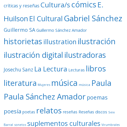
cómics
E.
Cultura/s
críticas y reseñas
Gabriel Sánchez
Huilson
El Cultural
Guillermo SA
Guillermo Sánchez Amador
ilustración
historietas
illustration
ilustración digital
ilustradoras
libros
La Lectura
Josechu Sanz
Lecturas
música
literatura
Paula
Mujeres
música
Paula Sánchez Amador
poemas
relatos
poesía
Reseñas discos
poetas
reseñas
Seix
suplementos culturales
Barral
sonetos
Virumbrales