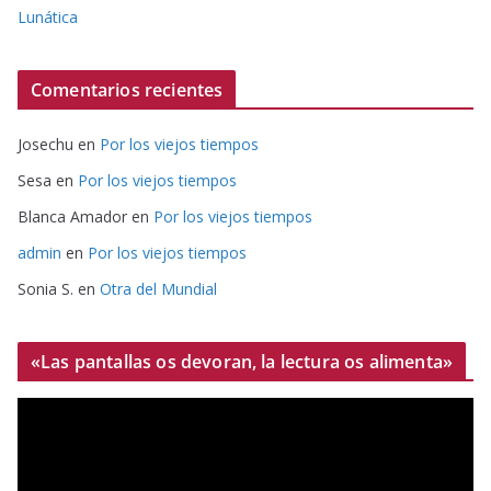
Lunática
Comentarios recientes
Josechu
en
Por los viejos tiempos
Sesa
en
Por los viejos tiempos
Blanca Amador
en
Por los viejos tiempos
admin
en
Por los viejos tiempos
Sonia S.
en
Otra del Mundial
«Las pantallas os devoran, la lectura os alimenta»
R
e
p