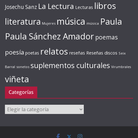
libros
La Lectura
Josechu Sanz
Lecturas
música
literatura
Paula
Mujeres
música
Paula Sánchez Amador
poemas
relatos
poesía
Reseñas discos
poetas
reseñas
Seix
suplementos culturales
Barral
sonetos
Virumbrales
viñeta
Categorías
Categorías