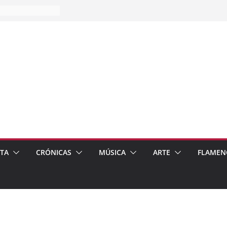
es…
pos
 de recomendar
ETA
CRÓNICAS
MÚSICA
ARTE
FLAMEN