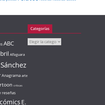
Categorías
Categorías
ABC
us
bril
Alfaguara
 Sánchez
r
Anagrama
arte
rtoon
críticas
 y reseñas
cómics
E.