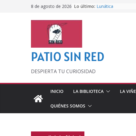
Saltar
Lo último:
Lunática
8 de agosto de 2026
al
Pero, hasta entonc
Por los viejos tiem
contenido
‘La broma infinita’
lecturas veraniegas
Otra del Mundial
PATIO SIN RED
DESPIERTA TU CURIOSIDAD
INICIO
LA BIBLIOTECA
LA VIÑ
QUIÉNES SOMOS