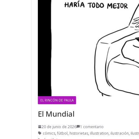
EL RINCÓN DE PAULA
El Mundial
20 de junio de 2026
1 comentario
cómics
,
fútbol
,
historietas
,
illustration
,
ilustración
,
ilust