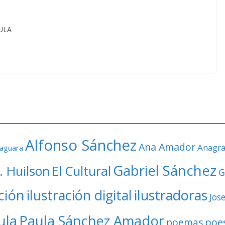
AULA
Alfonso Sánchez
Ana Amador
Anagr
faguara
Gabriel Sánchez
. Huilson
El Cultural
G
ación
ilustración digital
ilustradoras
Jos
ula
Paula Sánchez Amador
poe
poemas