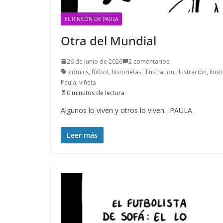
EL RINCÓN DE PAULA
Otra del Mundial
26 de junio de 2026
2 comentarios
cómics
,
fútbol
,
historietas
,
illustration
,
ilustración
,
ilust
Paula
,
viñeta
0 minutos de lectura
Algunos lo viven y otros lo viven. PAULA
Leer más