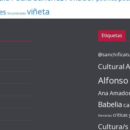
viñeta
es
Virumbrales
Etiquetas
@sanchificat
Cultural
A
Alfonso
Ana Amado
Babelia
ca
críticas
literarias
Cultura/s