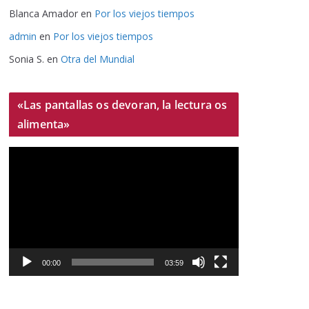
Blanca Amador
en
Por los viejos tiempos
admin
en
Por los viejos tiempos
Sonia S.
en
Otra del Mundial
«Las pantallas os devoran, la lectura os
alimenta»
R
e
p
r
o
d
u
00:00
03:59
c
t