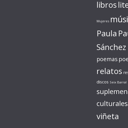
libros
lit
músi
Mujeres
Paula
Pa
Sánchez
poe
poemas
relatos
re
discos
Seix Barral
suplemen
culturales
viñeta