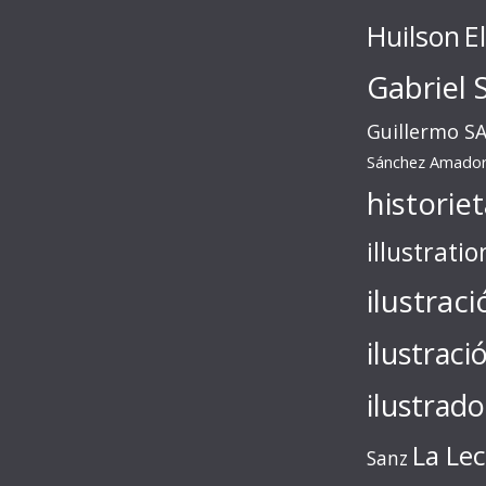
Huilson
E
Gabriel 
Guillermo S
Sánchez Amado
historie
illustratio
ilustraci
ilustraci
ilustrado
La Le
Sanz