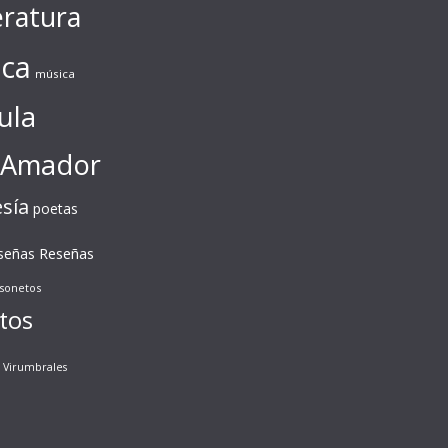
eratura
ca
música
ula
 Amador
sía
poetas
Reseñas
señas
sonetos
tos
Virumbrales