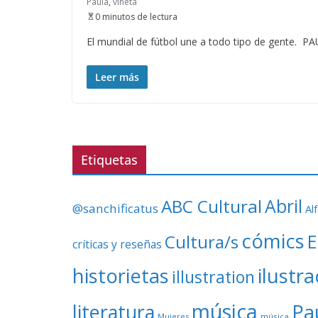
Paula
,
viñeta
0 minutos de lectura
El mundial de fútbol une a todo tipo de gente. P
Leer más
Etiquetas
ABC Cultural
Abril
@sanchificatus
Al
cómics
E
Cultura/s
críticas y reseñas
ilustr
historietas
illustration
música
literatura
Pa
Mujeres
música