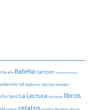
Babelia
cartoon
ama
arte
críticas literarias
uillermo SA
Guillermo Sánchez Amador
libros
La Lectura
echu Sanz
Lecturas
relatos
sía
Reseñas discos
poetas
reseñas