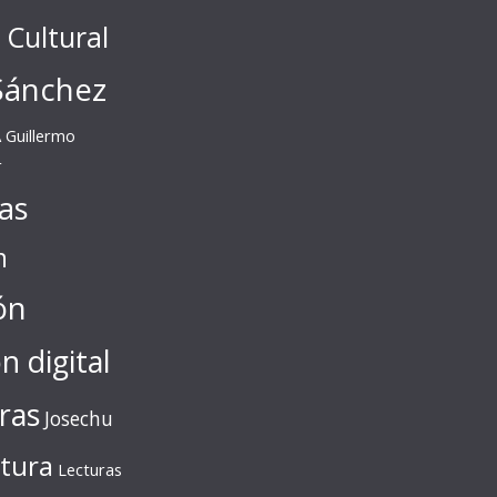
l Cultural
Sánchez
A
Guillermo
r
tas
n
ón
ón digital
ras
Josechu
ctura
Lecturas