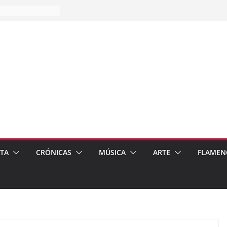
es…
pos
 de recomendar
ETA
CRÓNICAS
MÚSICA
ARTE
FLAMEN