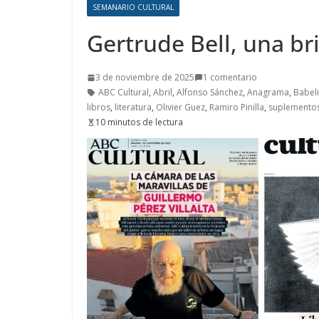
SEMANARIO CULTURAL
Gertrude Bell, una br
3 de noviembre de 2025
1 comentario
ABC Cultural
,
Abril
,
Alfonso Sánchez
,
Anagrama
,
Babel
libros
,
literatura
,
Olivier Guez
,
Ramiro Pinilla
,
suplementos
10 minutos de lectura