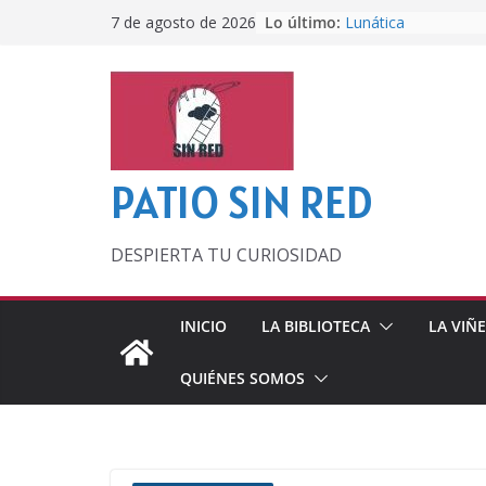
Saltar
Lo último:
Lunática
7 de agosto de 2026
al
Pero, hasta entonc
Por los viejos tiem
contenido
‘La broma infinita’
lecturas veraniegas
Otra del Mundial
PATIO SIN RED
DESPIERTA TU CURIOSIDAD
INICIO
LA BIBLIOTECA
LA VIÑ
QUIÉNES SOMOS