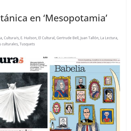
itánica en ‘Mesopotamia’
ia
,
Cultura/s
,
E. Huilson
,
El Cultural
,
Gertrude Bell
,
Juan Tallón
,
La Lectura
,
 culturales
,
Tusquets