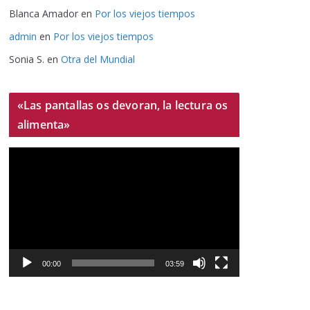
Blanca Amador
en
Por los viejos tiempos
admin
en
Por los viejos tiempos
Sonia S.
en
Otra del Mundial
«Las pantallas os devoran, la lectura os
alimenta»
R
e
p
r
o
d
u
00:00
03:59
c
t