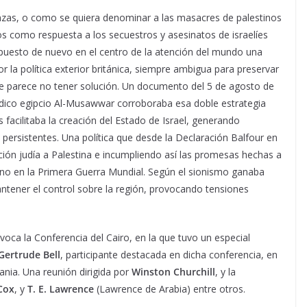
anzas, o como se quiera denominar a las masacres de palestinos
años como respuesta a los secuestros y asesinatos de israelíes
puesto de nuevo en el centro de la atención del mundo una
r la política exterior británica, siempre ambigua para preservar
que parece no tener solución. Un documento del 5 de agosto de
iódico egipcio Al-Musawwar corroboraba esa doble estrategia
 facilitaba la creación del Estado de Israel, generando
 persistentes. Una política que desde la Declaración Balfour en
ión judía a Palestina e incumpliendo así las promesas hechas a
no en la Primera Guerra Mundial. Según el sionismo ganaba
ntener el control sobre la región, provocando tensiones
oca la Conferencia del Cairo, en la que tuvo un especial
Gertrude Bell
, participante destacada en dicha conferencia, en
dania. Una reunión dirigida por
Winston Churchill
, y la
Cox
, y
T. E. Lawrence
(Lawrence de Arabia) entre otros.