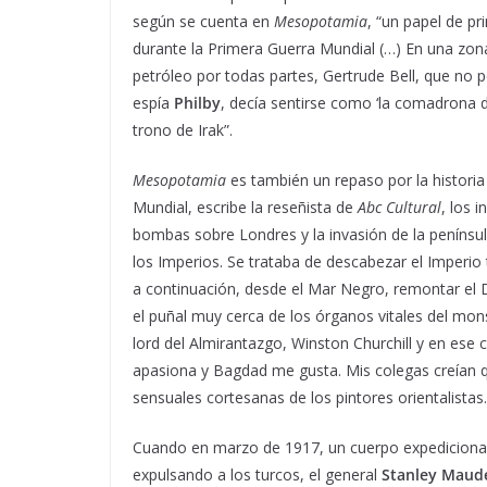
según se cuenta en
Mesopotamia
, “un papel de p
durante la Primera Guerra Mundial (…) En una zo
petróleo por todas partes, Gertrude Bell, que no
espía
Philby
, decía sentirse como ‘la comadrona de
trono de Irak”.
Mesopotamia
es también un repaso por la historia
Mundial, escribe la reseñista de
Abc Cultural
, los 
bombas sobre Londres y la invasión de la península
los Imperios. Se trataba de descabezar el Imperio 
a continuación, desde el Mar Negro, remontar el D
el puñal muy cerca de los órganos vitales del monst
lord del Almirantazgo, Winston Churchill y en ese c
apasiona y Bagdad me gusta. Mis colegas creían
sensuales cortesanas de los pintores orientalistas
Cuando en marzo de 1917, un cuerpo expedicionar
expulsando a los turcos, el general
Stanley Maud