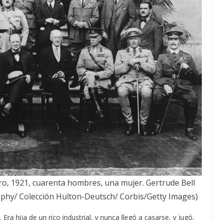
iro, 1921, cuarenta hombres, una mujer. Gertrude Bell
raphy/ Colección Hulton-Deutsch/ Corbis/Getty Images)
Era hija de un rico industrial, y nunca llegó a casarse, y jugó,