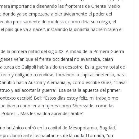
rimera importancia diseñando las fronteras de Oriente Medio
na donde ya se empezaba a oler ávidamente el poder del
 pecaba precisamente de modesta, como diría su colega, el
l país que va a nacer’, instalando la dinastía hachemita en el
 de la primera mitad del siglo XX. A mitad de la Primera Guerra
ingleses veían que el frente occidental no avanzaba, caían
 turca de Galípoli había sido un desastre. Es la guerra total de
turco y obligarlo a rendirse, tomando la capital indefensa, para
anubio hacia Austria y Alemania, y, como escribe Guez, “clavar
ruo y así acortar la guerra”. Esa sería la apuesta del primer
ontexto escribió Bell: “Estos días estoy feliz, mi trabajo me
 que iban a conocer a mujeres como Sherezade, como las
. Pobres… Más les valdría aprender árabe”.
io británico entró en la capital de Mesopotamia, Bagdad,
e
proclamó ante los habitantes de la ciudad tomada, “un