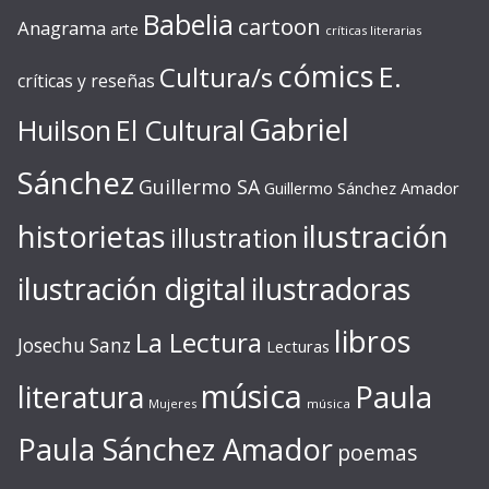
Babelia
cartoon
Anagrama
arte
críticas literarias
cómics
E.
Cultura/s
críticas y reseñas
Gabriel
Huilson
El Cultural
Sánchez
Guillermo SA
Guillermo Sánchez Amador
ilustración
historietas
illustration
ilustración digital
ilustradoras
libros
La Lectura
Josechu Sanz
Lecturas
música
literatura
Paula
Mujeres
música
Paula Sánchez Amador
poemas