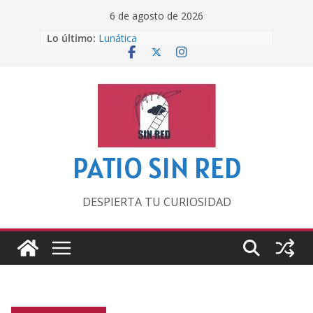
Saltar
6 de agosto de 2026
al
Lo último:
Lunática
contenido
Pero, hasta entonces…
Por los viejos tiempos
‘La broma infinita’ de recomendar
lecturas veraniegas
Otra del Mundial
PATIO SIN RED
DESPIERTA TU CURIOSIDAD