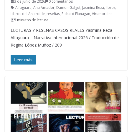
3 de junio de 2026
0 comentarios
Alfaguara
,
Ana Amador
,
Damon Galgut
,
Jasmina Reza
,
libros
,
Libros del Asteroide
,
reseñas
,
Richard Flanagan
,
Virumbrales
5 minutos de lectura
LECTURAS Y RESEÑAS CASOS REALES Yasmina Reza
Alfaguara – Narrativa Internacional 2026 / Traducción de
Regina López Muñoz / 209
Leer más