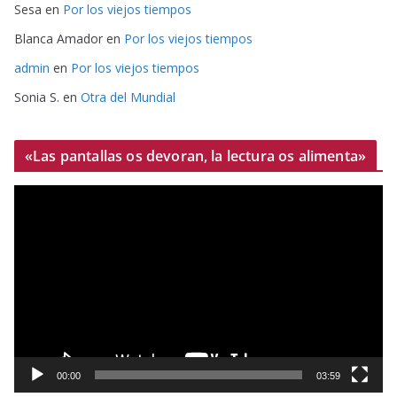
Sesa
en
Por los viejos tiempos
Blanca Amador
en
Por los viejos tiempos
admin
en
Por los viejos tiempos
Sonia S.
en
Otra del Mundial
«Las pantallas os devoran, la lectura os alimenta»
R
e
p
r
o
d
u
c
t
00:00
03:59
o