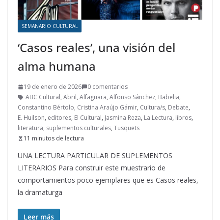
SEMANARIO CULTURAL
‘Casos reales’, una visión del
alma humana
19 de enero de 2026
0 comentarios
ABC Cultural
,
Abril
,
Alfaguara
,
Alfonso Sánchez
,
Babelia
,
Constantino Bértolo
,
Cristina Araújo Gámir
,
Cultura/s
,
Debate
,
E. Huilson
,
editores
,
El Cultural
,
Jasmina Reza
,
La Lectura
,
libros
,
literatura
,
suplementos culturales
,
Tusquets
11 minutos de lectura
UNA LECTURA PARTICULAR DE SUPLEMENTOS
LITERARIOS Para construir este muestrario de
comportamientos poco ejemplares que es Casos reales,
la dramaturga
Leer más