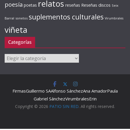
relatos
poesía
Reseñas discos
poetas
reseñas
Seix
suplementos culturales
Barral
sonetos
Virumbrales
viñeta
Categorías
Categorías
Firmas
Guillermo SA
Alfonso Sánchez
Ana Amador
Paula
Gabriel Sánchez
Virumbrales
Erin
Copyright © 2026
PATIO SIN RED
. All rights reserved.