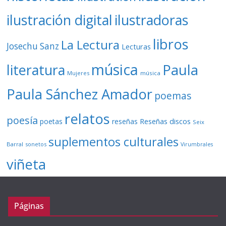
ilustración digital
ilustradoras
libros
La Lectura
Josechu Sanz
Lecturas
música
literatura
Paula
Mujeres
música
Paula Sánchez Amador
poemas
relatos
poesía
Reseñas discos
poetas
reseñas
Seix
suplementos culturales
Barral
sonetos
Virumbrales
viñeta
Páginas