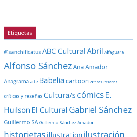
r
d
e
v
Etiquetas
í
d
ABC Cultural
Abril
@sanchificatus
Alfaguara
e
o
Alfonso Sánchez
Ana Amador
Babelia
cartoon
Anagrama
arte
críticas literarias
cómics
E.
Cultura/s
críticas y reseñas
Gabriel Sánchez
Huilson
El Cultural
Guillermo SA
Guillermo Sánchez Amador
ilustración
historietas
illustration