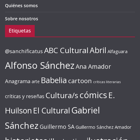
Quiénes somos
Sobre nosotros
Etiquetas
ABC Cultural
Abril
@sanchificatus
Alfaguara
Alfonso Sánchez
Ana Amador
Babelia
cartoon
Anagrama
arte
críticas literarias
cómics
E.
Cultura/s
críticas y reseñas
Gabriel
Huilson
El Cultural
Sánchez
Guillermo SA
Guillermo Sánchez Amador