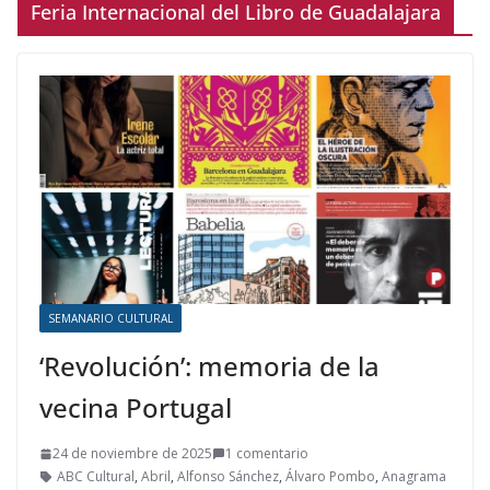
Feria Internacional del Libro de Guadalajara
SEMANARIO CULTURAL
‘Revolución’: memoria de la
vecina Portugal
24 de noviembre de 2025
1 comentario
ABC Cultural
,
Abril
,
Alfonso Sánchez
,
Álvaro Pombo
,
Anagrama