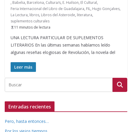
,
Babelia
,
Barcelona
,
Cultura/s
,
E. Huilson
,
El Cultural
,
Feria Internacional del Libro de Guadalajara
,
FIL
,
Hugo Gonçalves
,
La Lectura
,
libros
,
Libros del Asteroide
,
literatura
,
suplementos culturales
11 minutos de lectura
UNA LECTURA PARTICULAR DE SUPLEMENTOS
LITERARIOS En las últimas semanas habíamos leído
algunas reseñas elogiosas de Revolución, la novela del
Leer más
Entradas recientes
Pero, hasta entonces…
Por los viejos tiempos