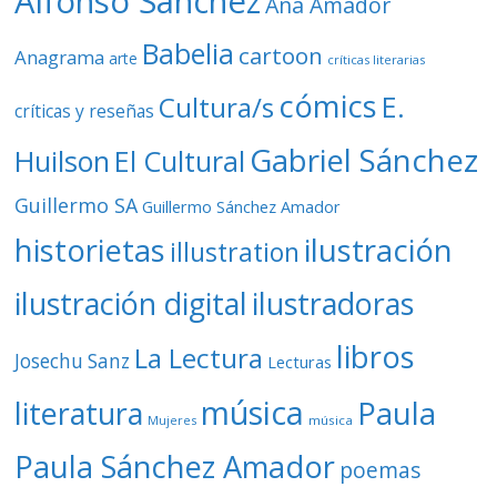
Alfonso Sánchez
Ana Amador
Babelia
cartoon
Anagrama
arte
críticas literarias
cómics
E.
Cultura/s
críticas y reseñas
Gabriel Sánchez
Huilson
El Cultural
Guillermo SA
Guillermo Sánchez Amador
ilustración
historietas
illustration
ilustración digital
ilustradoras
libros
La Lectura
Josechu Sanz
Lecturas
música
literatura
Paula
Mujeres
música
Paula Sánchez Amador
poemas