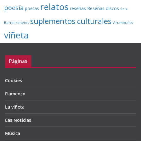
relatos
poesía
Reseñas discos
poetas
reseñas
Seix
suplementos culturales
Barral
sonetos
Virumbrales
viñeta
Páginas
Cookies
Flamenco
La viñeta
Las Noticias
Música