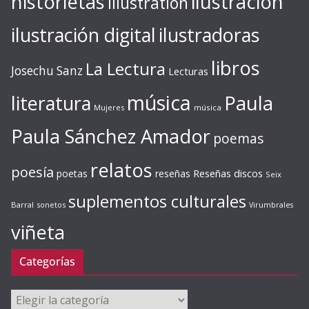
ilustración
historietas
illustration
ilustración digital
ilustradoras
libros
La Lectura
Josechu Sanz
Lecturas
música
literatura
Paula
Mujeres
música
Paula Sánchez Amador
poemas
relatos
poesía
Reseñas discos
poetas
reseñas
Seix
suplementos culturales
Barral
sonetos
Virumbrales
viñeta
Categorías
Categorías