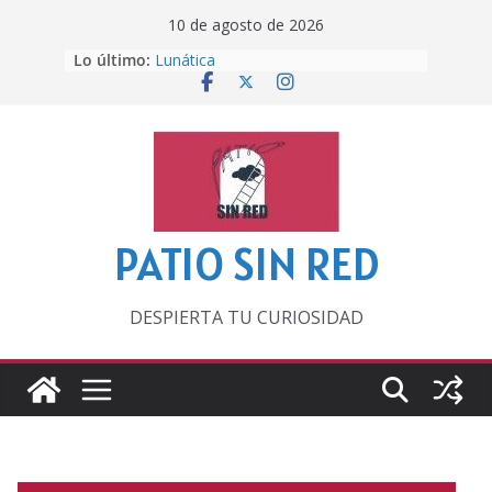
Saltar
10 de agosto de 2026
al
Lo último:
Lunática
contenido
Pero, hasta entonces…
Por los viejos tiempos
‘La broma infinita’ de recomendar
lecturas veraniegas
Otra del Mundial
PATIO SIN RED
DESPIERTA TU CURIOSIDAD