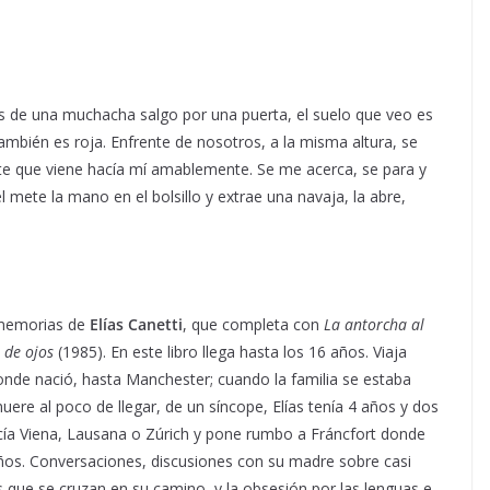
s de una muchacha salgo por una puerta, el suelo que veo es
también es roja. Enfrente de nosotros, a la misma altura, se
nte que viene hacía mí amablemente. Se me acerca, se para y
l mete la mano en el bolsillo y extrae una navaja, la abre,
 memorias de
Elías Canetti
, que completa con
La antorcha al
 de ojos
(1985). En este libro llega hasta los 16 años. Viaja
nde nació, hasta Manchester; cuando la familia se estaba
uere al poco de llegar, de un síncope, Elías tenía 4 años y dos
ía Viena, Lausana o Zúrich y pone rumbo a Fráncfort donde
ños. Conversaciones, discusiones con su madre sobre casi
os que se cruzan en su camino, y la obsesión por las lenguas e