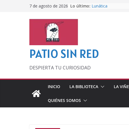
Saltar
Lo último:
Lunática
7 de agosto de 2026
al
Pero, hasta entonc
Por los viejos tiem
contenido
‘La broma infinita’
lecturas veraniegas
Otra del Mundial
PATIO SIN RED
DESPIERTA TU CURIOSIDAD
INICIO
LA BIBLIOTECA
LA VIÑ
QUIÉNES SOMOS