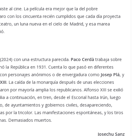
iste al cine. La película era mejor que la del pobre
ro con los cincuenta recién cumplidos que cada día proyecta
l teatro, un luna nueva en el cielo de Madrid, y esa marea
ió.
(2024) con una estructura parecida.
Paco Cerdà
trabaja sobre
mó la República en 1931. Cuenta lo que pasó en diferentes
, con personajes anónimos o de envergadura como
Josep Plá
, y
XIII
. La caída de la monarquía después de unas elecciones
ron por mayoría amplia los republicanos. Alfonso XIII se exilió
a a continuación, en tren, desde el Escorial hasta Irún, luego
o, de ayuntamientos y gobiernos civiles, desapareciendo,
s por la tricolor. Las manifestaciones espontáneas, y los tiros
sonas. Demasiados muertos.
Josechu Sanz