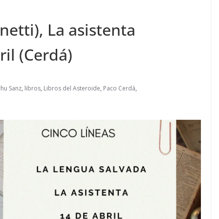
etti), La asistenta
il (Cerdá)
chu Sanz
,
libros
,
Libros del Asteroide
,
Paco Cerdà
,