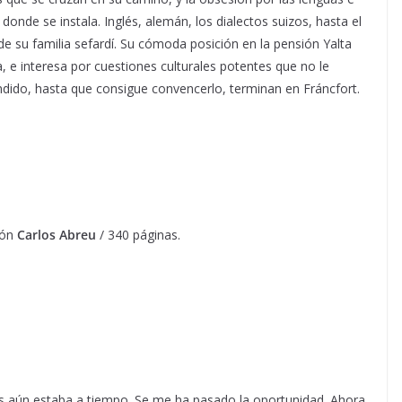
onde se instala. Inglés, alemán, los dialectos suizos, hasta el
de su familia sefardí. Su cómoda posición en la pensión Yalta
 e interesa por cuestiones culturales potentes que no le
tendido, hasta que consigue convencerlo, terminan en Fráncfort.
ión
Carlos Abreu
/ 340 páginas.
s aún estaba a tiempo. Se me ha pasado la oportunidad. Ahora