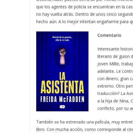
que los agentes de policía se encuentran en la cas
no hay vuelta atrás. Dentro de unos cinco segund
hecho aún. A lo mejor intentan engañarme para qu
Comentario
Interesante histor
literario de guion 
joven Millie, traba
adelante. Le contr
con dinero, gran 
extremo. Otro pers
traducción? La Asis
a la hija de Nina, 
conflicto, por su 
También se ha estrenado una película, muy entreten
libro. Con mucha acción, como corresponde al ci