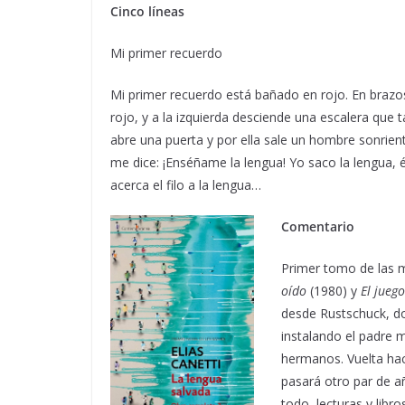
Cinco líneas
Mi primer recuerdo
Mi primer recuerdo está bañado en rojo. En brazo
rojo, y a la izquierda desciende una escalera que 
abre una puerta y por ella sale un hombre sonrie
me dice: ¡Enséñame la lengua! Yo saco la lengua, é
acerca el filo a la lengua…
Comentario
Primer tomo de las
oído
(1980) y
El juego
desde Rustschuck, do
instalando el padre m
hermanos. Vuelta hac
pasará otro par de a
todo, lecturas y libr