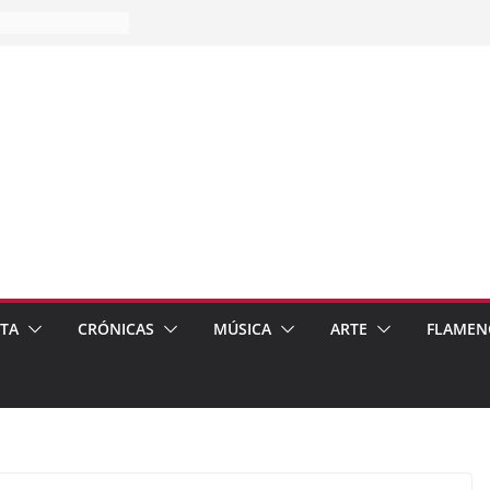
es…
pos
 de recomendar
ETA
CRÓNICAS
MÚSICA
ARTE
FLAMEN