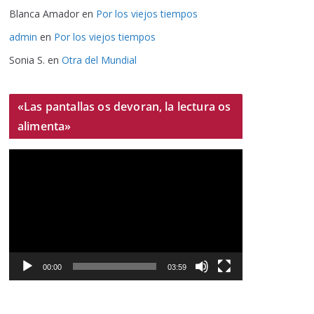
Blanca Amador
en
Por los viejos tiempos
admin
en
Por los viejos tiempos
Sonia S.
en
Otra del Mundial
«Las pantallas os devoran, la lectura os
alimenta»
R
e
p
r
o
d
u
00:00
03:59
c
t