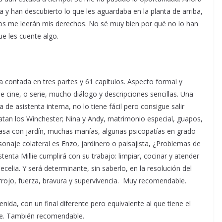
a y han descubierto lo que les aguardaba en la planta de arriba,
os me leerán mis derechos. No sé muy bien por qué no lo han
e les cuente algo.
ia contada en tres partes y 61 capítulos. Aspecto formal y
de cine, o serie, mucho diálogo y descripciones sencillas. Una
ja de asistenta interna, no lo tiene fácil pero consigue salir
atan los Winchester; Nina y Andy, matrimonio especial, guapos,
casa con jardín, muchas manías, algunas psicopatías en grado
onaje colateral es Enzo, jardinero o paisajista, ¿Problemas de
tenta Millie cumplirá con su trabajo: limpiar, cocinar y atender
Cecelia. Y será determinante, sin saberlo, en la resolución del
arrojo, fuerza, bravura y supervivencia. Muy recomendable.
ida, con un final diferente pero equivalente al que tiene el
ne. También recomendable.