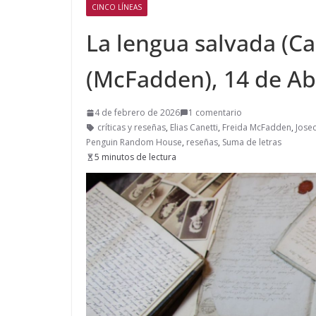
CINCO LÍNEAS
La lengua salvada (Can
(McFadden), 14 de Abr
4 de febrero de 2026
1 comentario
críticas y reseñas
,
Elias Canetti
,
Freida McFadden
,
Jose
Penguin Random House
,
reseñas
,
Suma de letras
5 minutos de lectura