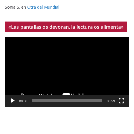
Sonia S.
en
Otra del Mundial
«Las pantallas os devoran, la lectura os alimenta»
R
e
p
r
o
d
u
c
t
00:00
03:59
o
r
d
e