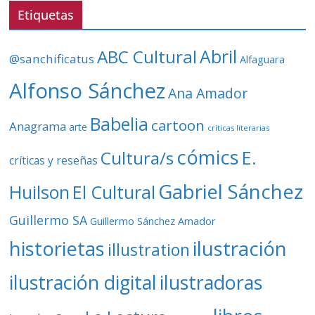
v
Etiquetas
í
d
ABC Cultural
Abril
@sanchificatus
Alfaguara
e
o
Alfonso Sánchez
Ana Amador
Babelia
cartoon
Anagrama
arte
críticas literarias
cómics
E.
Cultura/s
críticas y reseñas
Gabriel Sánchez
Huilson
El Cultural
Guillermo SA
Guillermo Sánchez Amador
ilustración
historietas
illustration
ilustración digital
ilustradoras