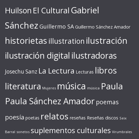
Gabriel
Huilson
El Cultural
Sánchez
Guillermo SA
Guillermo Sánchez Amador
ilustración
historietas
illustration
ilustración digital
ilustradoras
libros
La Lectura
Josechu Sanz
Lecturas
música
literatura
Paula
Mujeres
música
Paula Sánchez Amador
poemas
relatos
poesía
Reseñas discos
poetas
reseñas
Seix
suplementos culturales
Barral
sonetos
Virumbrales