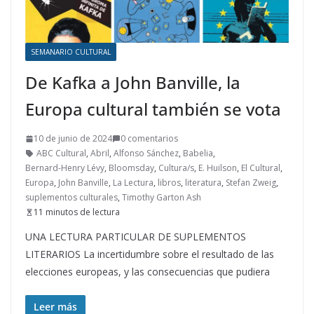
SEMANARIO CULTURAL
De Kafka a John Banville, la
Europa cultural también se vota
10 de junio de 2024
0 comentarios
ABC Cultural
,
Abril
,
Alfonso Sánchez
,
Babelia
,
Bernard-Henry Lévy
,
Bloomsday
,
Cultura/s
,
E. Huilson
,
El Cultural
,
Europa
,
John Banville
,
La Lectura
,
libros
,
literatura
,
Stefan Zweig
,
suplementos culturales
,
Timothy Garton Ash
11 minutos de lectura
UNA LECTURA PARTICULAR DE SUPLEMENTOS
LITERARIOS La incertidumbre sobre el resultado de las
elecciones europeas, y las consecuencias que pudiera
Leer más