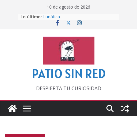
Saltar
10 de agosto de 2026
al
Lo último:
Lunática
contenido
Pero, hasta entonces…
Por los viejos tiempos
‘La broma infinita’ de recomendar
lecturas veraniegas
Otra del Mundial
PATIO SIN RED
DESPIERTA TU CURIOSIDAD