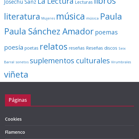
libros
La Lectura
Josechu Sanz
Lecturas
música
literatura
Paula
Mujeres
música
Paula Sánchez Amador
poemas
relatos
poesía
Reseñas discos
poetas
reseñas
Seix
suplementos culturales
Barral
sonetos
Virumbrales
viñeta
Páginas
Cookies
Flamenco