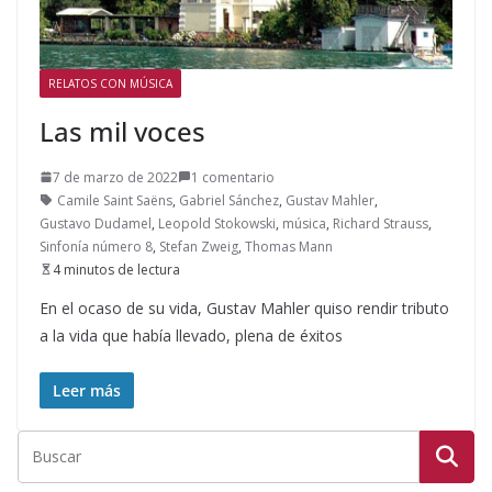
RELATOS CON MÚSICA
Las mil voces
7 de marzo de 2022
1 comentario
Camile Saint Saëns
,
Gabriel Sánchez
,
Gustav Mahler
,
Gustavo Dudamel
,
Leopold Stokowski
,
música
,
Richard Strauss
,
Sinfonía número 8
,
Stefan Zweig
,
Thomas Mann
4 minutos de lectura
En el ocaso de su vida, Gustav Mahler quiso rendir tributo
a la vida que había llevado, plena de éxitos
Leer más