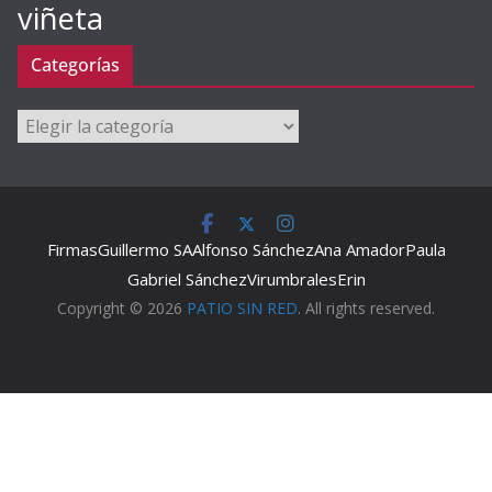
viñeta
Categorías
Categorías
Firmas
Guillermo SA
Alfonso Sánchez
Ana Amador
Paula
Gabriel Sánchez
Virumbrales
Erin
Copyright © 2026
PATIO SIN RED
. All rights reserved.