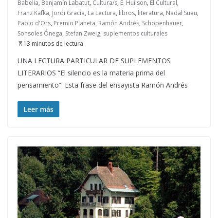
Babelia
,
Benjamín Labatut
,
Cultura/s
,
E. Huilson
,
El Cultural
,
Franz Kafka
,
Jordi Gracia
,
La Lectura
,
libros
,
literatura
,
Nadal Suau
,
Pablo d'Ors
,
Premio Planeta
,
Ramón Andrés
,
Schopenhauer
,
Sonsoles Ónega
,
Stefan Zweig
,
suplementos culturales
13 minutos de lectura
UNA LECTURA PARTICULAR DE SUPLEMENTOS
LITERARIOS “El silencio es la materia prima del
pensamiento”. Esta frase del ensayista Ramón Andrés
Leer más