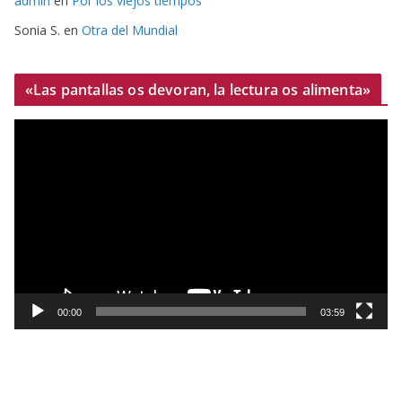
admin
en
Por los viejos tiempos
Sonia S.
en
Otra del Mundial
«Las pantallas os devoran, la lectura os alimenta»
R
e
p
r
o
d
u
c
t
00:00
03:59
o
r
d
e