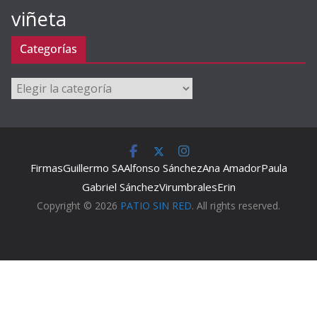
viñeta
Categorías
Categorías
Firmas
Guillermo SA
Alfonso Sánchez
Ana Amador
Paula
Gabriel Sánchez
Virumbrales
Erin
Copyright © 2026
PATIO SIN RED
. All rights reserved.