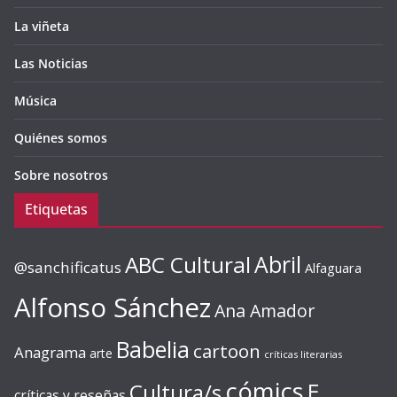
La viñeta
Las Noticias
Música
Quiénes somos
Sobre nosotros
Etiquetas
ABC Cultural
Abril
@sanchificatus
Alfaguara
Alfonso Sánchez
Ana Amador
Babelia
cartoon
Anagrama
arte
críticas literarias
cómics
E.
Cultura/s
críticas y reseñas