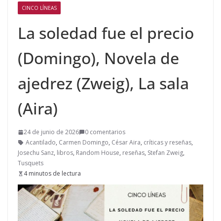
CINCO LÍNEAS
La soledad fue el precio
(Domingo), Novela de
ajedrez (Zweig), La sala
(Aira)
24 de junio de 2026
0 comentarios
Acantilado
,
Carmen Domingo
,
César Aira
,
críticas y reseñas
,
Josechu Sanz
,
libros
,
Random House
,
reseñas
,
Stefan Zweig
,
Tusquets
4 minutos de lectura