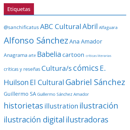
v
Etiquetas
í
d
ABC Cultural
Abril
@sanchificatus
Alfaguara
e
o
Alfonso Sánchez
Ana Amador
Babelia
cartoon
Anagrama
arte
críticas literarias
cómics
E.
Cultura/s
críticas y reseñas
Gabriel Sánchez
Huilson
El Cultural
Guillermo SA
Guillermo Sánchez Amador
ilustración
historietas
illustration
ilustración digital
ilustradoras