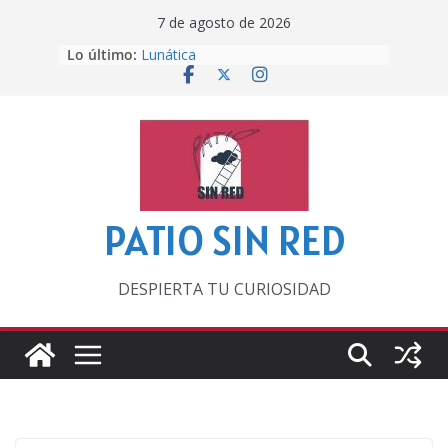
Saltar
7 de agosto de 2026
al
Lo último:
Lunática
contenido
Pero, hasta entonces…
Por los viejos tiempos
‘La broma infinita’ de recomendar
lecturas veraniegas
Otra del Mundial
PATIO SIN RED
DESPIERTA TU CURIOSIDAD