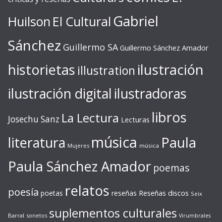
Gabriel
Huilson
El Cultural
Sánchez
Guillermo SA
Guillermo Sánchez Amador
ilustración
historietas
illustration
ilustración digital
ilustradoras
libros
La Lectura
Josechu Sanz
Lecturas
música
literatura
Paula
Mujeres
música
Paula Sánchez Amador
poemas
relatos
poesía
Reseñas discos
poetas
reseñas
Seix
suplementos culturales
Barral
sonetos
Virumbrales