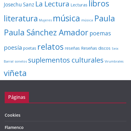
libros
La Lectura
Josechu Sanz
Lecturas
música
literatura
Paula
Mujeres
música
Paula Sánchez Amador
poemas
relatos
poesía
Reseñas discos
poetas
reseñas
Seix
suplementos culturales
Barral
sonetos
Virumbrales
viñeta
Páginas
Cookies
Flamenco