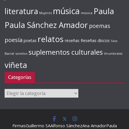
música
literatura
Paula
Mujeres
música
Paula Sánchez Amador
poemas
relatos
poesía
Reseñas discos
poetas
reseñas
Seix
suplementos culturales
Barral
sonetos
Virumbrales
viñeta
Categorías
Categorías
Firmas
Guillermo SA
Alfonso Sánchez
Ana Amador
Paula