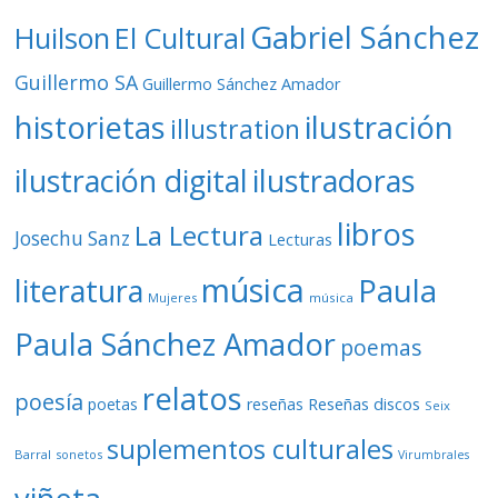
Gabriel Sánchez
Huilson
El Cultural
Guillermo SA
Guillermo Sánchez Amador
ilustración
historietas
illustration
ilustración digital
ilustradoras
libros
La Lectura
Josechu Sanz
Lecturas
música
literatura
Paula
Mujeres
música
Paula Sánchez Amador
poemas
relatos
poesía
Reseñas discos
poetas
reseñas
Seix
suplementos culturales
Barral
sonetos
Virumbrales