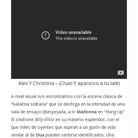
Alex Y Christina – ¡Chas! Y aparezco a tu lado
A nivel visual nos encontramos con la escena clásica de
“bailarina solitaria” que se desfoga en la intimidad de una
sala de ensayo (d)espejada, a lo
Madonna
en “Hung Up”.
El
síndrome Billy Elliot
en su máximo esplendor, con el
que miles de oyentes que aspiran a un guión de vida
similar al de
Dua
pueden sentirse identificados. Una