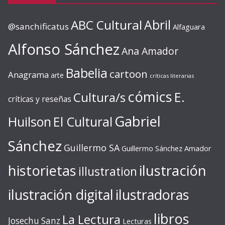
ABC Cultural
Abril
@sanchificatus
Alfaguara
Alfonso Sánchez
Ana Amador
Babelia
cartoon
Anagrama
arte
críticas literarias
cómics
E.
Cultura/s
críticas y reseñas
Gabriel
Huilson
El Cultural
Sánchez
Guillermo SA
Guillermo Sánchez Amador
ilustración
historietas
illustration
ilustración digital
ilustradoras
libros
La Lectura
Josechu Sanz
Lecturas