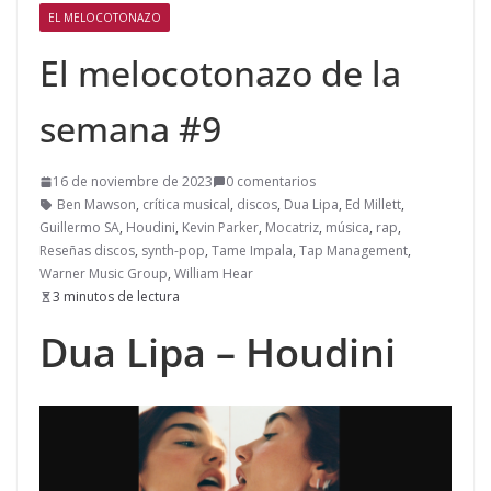
EL MELOCOTONAZO
El melocotonazo de la
semana #9
16 de noviembre de 2023
0 comentarios
Ben Mawson
,
crítica musical
,
discos
,
Dua Lipa
,
Ed Millett
,
Guillermo SA
,
Houdini
,
Kevin Parker
,
Mocatriz
,
música
,
rap
,
Reseñas discos
,
synth-pop
,
Tame Impala
,
Tap Management
,
Warner Music Group
,
William Hear
3 minutos de lectura
Dua Lipa – Houdini