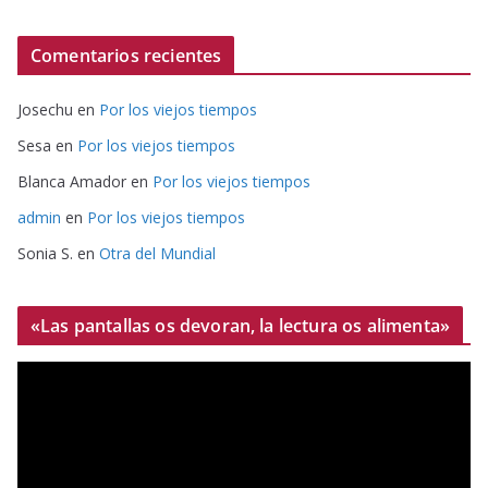
Comentarios recientes
Josechu
en
Por los viejos tiempos
Sesa
en
Por los viejos tiempos
Blanca Amador
en
Por los viejos tiempos
admin
en
Por los viejos tiempos
Sonia S.
en
Otra del Mundial
«Las pantallas os devoran, la lectura os alimenta»
R
e
p
r
o