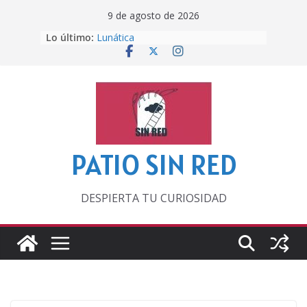
Saltar
9 de agosto de 2026
al
Lo último:
Lunática
contenido
Pero, hasta entonces…
Por los viejos tiempos
‘La broma infinita’ de recomendar
lecturas veraniegas
Otra del Mundial
PATIO SIN RED
DESPIERTA TU CURIOSIDAD