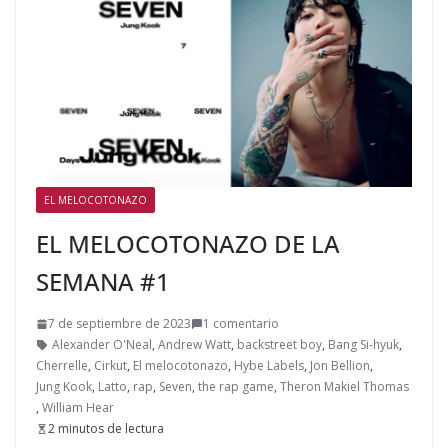
EL MELOCOTONAZO
EL MELOCOTONAZO DE LA
SEMANA #1
7 de septiembre de 2023
1 comentario
Alexander O'Neal
,
Andrew Watt
,
backstreet boy
,
Bang Si-hyuk
,
Cherrelle
,
Cirkut
,
El melocotonazo
,
Hybe Labels
,
Jon Bellion
,
Jung Kook
,
Latto
,
rap
,
Seven
,
the rap game
,
Theron Makiel Thomas
,
William Hear
2 minutos de lectura