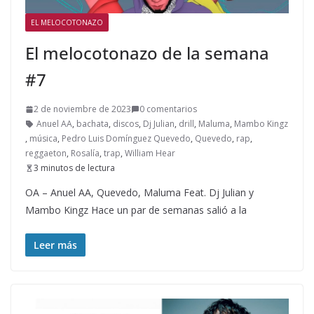
EL MELOCOTONAZO
El melocotonazo de la semana
#7
2 de noviembre de 2023
0 comentarios
Anuel AA
,
bachata
,
discos
,
Dj Julian
,
drill
,
Maluma
,
Mambo Kingz
,
música
,
Pedro Luis Domínguez Quevedo
,
Quevedo
,
rap
,
reggaeton
,
Rosalía
,
trap
,
William Hear
3 minutos de lectura
OA – Anuel AA, Quevedo, Maluma Feat. Dj Julian y
Mambo Kingz Hace un par de semanas salió a la
Leer más