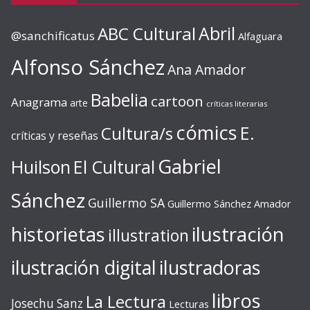
ABC Cultural
Abril
@sanchificatus
Alfaguara
Alfonso Sánchez
Ana Amador
Babelia
cartoon
Anagrama
arte
críticas literarias
cómics
E.
Cultura/s
críticas y reseñas
Gabriel
Huilson
El Cultural
Sánchez
Guillermo SA
Guillermo Sánchez Amador
ilustración
historietas
illustration
ilustración digital
ilustradoras
libros
La Lectura
Josechu Sanz
Lecturas