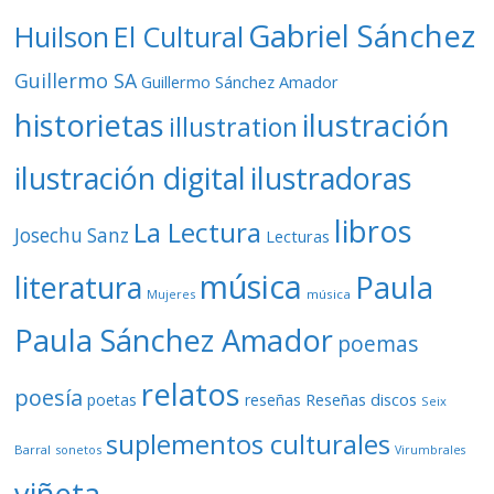
Gabriel Sánchez
Huilson
El Cultural
Guillermo SA
Guillermo Sánchez Amador
ilustración
historietas
illustration
ilustración digital
ilustradoras
libros
La Lectura
Josechu Sanz
Lecturas
música
literatura
Paula
Mujeres
música
Paula Sánchez Amador
poemas
relatos
poesía
Reseñas discos
poetas
reseñas
Seix
suplementos culturales
Barral
sonetos
Virumbrales
viñeta