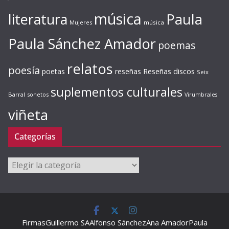
música
literatura
Paula
Mujeres
música
Paula Sánchez Amador
poemas
relatos
poesía
Reseñas discos
poetas
reseñas
Seix
suplementos culturales
Barral
sonetos
Virumbrales
viñeta
Categorías
Categorías
Firmas
Guillermo SA
Alfonso Sánchez
Ana Amador
Paula