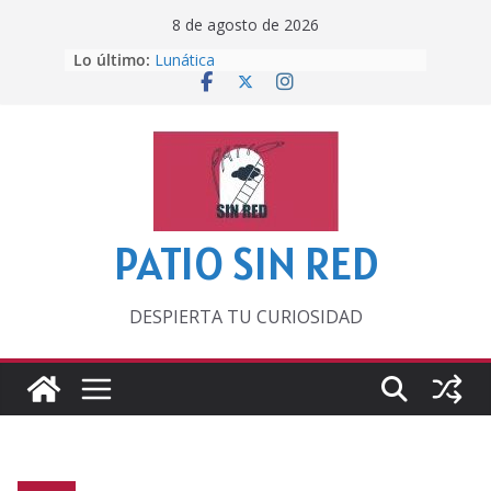
Saltar
8 de agosto de 2026
al
Lo último:
Lunática
contenido
Pero, hasta entonces…
Por los viejos tiempos
‘La broma infinita’ de recomendar
lecturas veraniegas
Otra del Mundial
PATIO SIN RED
DESPIERTA TU CURIOSIDAD