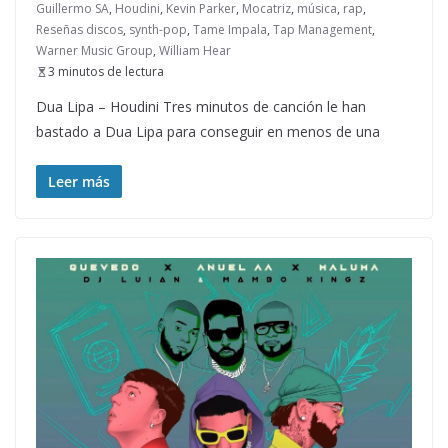
Guillermo SA
,
Houdini
,
Kevin Parker
,
Mocatriz
,
música
,
rap
,
Reseñas discos
,
synth-pop
,
Tame Impala
,
Tap Management
,
Warner Music Group
,
William Hear
3 minutos de lectura
Dua Lipa – Houdini Tres minutos de canción le han
bastado a Dua Lipa para conseguir en menos de una
Leer más