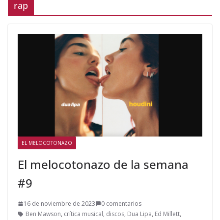
rap
EL MELOCOTONAZO
El melocotonazo de la semana
#9
16 de noviembre de 2023
0 comentarios
Ben Mawson
,
crítica musical
,
discos
,
Dua Lipa
,
Ed Millett
,