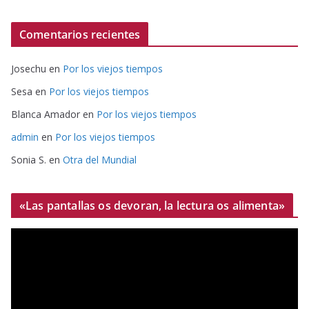
Comentarios recientes
Josechu
en
Por los viejos tiempos
Sesa
en
Por los viejos tiempos
Blanca Amador
en
Por los viejos tiempos
admin
en
Por los viejos tiempos
Sonia S.
en
Otra del Mundial
«Las pantallas os devoran, la lectura os alimenta»
R
e
p
r
o