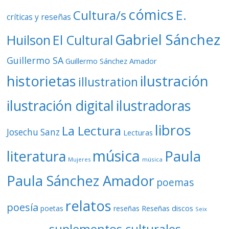
cómics
E.
Cultura/s
críticas y reseñas
Gabriel Sánchez
Huilson
El Cultural
Guillermo SA
Guillermo Sánchez Amador
ilustración
historietas
illustration
ilustración digital
ilustradoras
libros
La Lectura
Josechu Sanz
Lecturas
música
literatura
Paula
Mujeres
música
Paula Sánchez Amador
poemas
relatos
poesía
Reseñas discos
poetas
reseñas
Seix