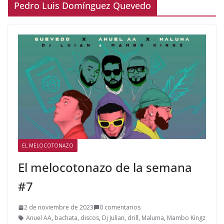
Pedro Luis Domínguez Quevedo
EL MELOCOTONAZO
El melocotonazo de la semana
#7
2 de noviembre de 2023
0 comentarios
Anuel AA
,
bachata
,
discos
,
Dj Julian
,
drill
,
Maluma
,
Mambo Kingz