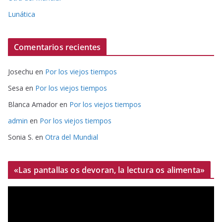
Lunática
Comentarios recientes
Josechu
en
Por los viejos tiempos
Sesa
en
Por los viejos tiempos
Blanca Amador
en
Por los viejos tiempos
admin
en
Por los viejos tiempos
Sonia S.
en
Otra del Mundial
«Las pantallas os devoran, la lectura os alimenta»
R
e
p