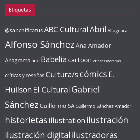
Etiquetas
ABC Cultural
Abril
@sanchificatus
Alfaguara
Alfonso Sánchez
Ana Amador
Babelia
cartoon
Anagrama
arte
críticas literarias
cómics
E.
Cultura/s
críticas y reseñas
Gabriel
Huilson
El Cultural
Sánchez
Guillermo SA
Guillermo Sánchez Amador
ilustración
historietas
illustration
ilustración digital
ilustradoras