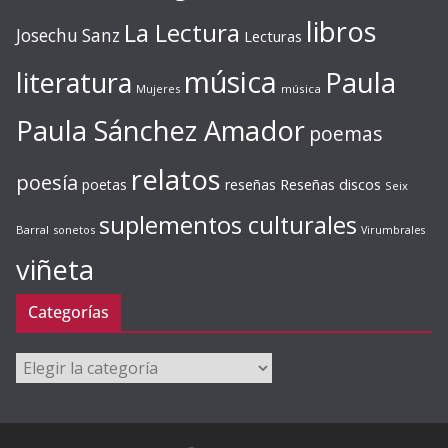
libros
La Lectura
Josechu Sanz
Lecturas
música
literatura
Paula
Mujeres
música
Paula Sánchez Amador
poemas
relatos
poesía
Reseñas discos
poetas
reseñas
Seix
suplementos culturales
Barral
sonetos
Virumbrales
viñeta
Categorías
Categorías