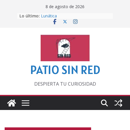
Saltar
8 de agosto de 2026
al
Lo último:
Lunática
contenido
Pero, hasta entonces…
Por los viejos tiempos
‘La broma infinita’ de recomendar
lecturas veraniegas
Otra del Mundial
PATIO SIN RED
DESPIERTA TU CURIOSIDAD